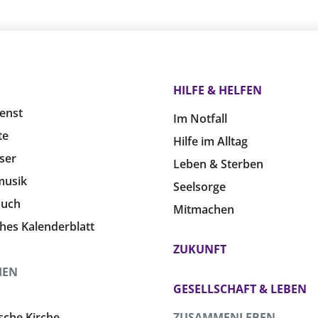
HILFE & HELFEN
enst
Im Notfall
te
Hilfe im Alltag
ser
Leben & Sterben
musik
Seelsorge
buch
Mitmachen
ches Kalenderblatt
ZUKUNFT
HEN
GESELLSCHAFT & LEBEN
sche Kirche
ZUSAMMENLEBEN