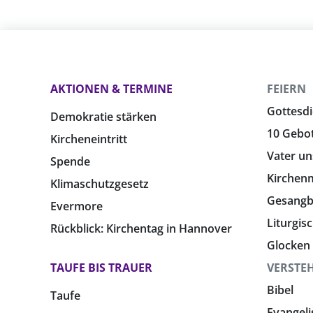
AKTIONEN & TERMINE
FEIERN
Gottesdi
Demokratie stärken
10 Gebo
Kircheneintritt
Vater un
Spende
Kirchen
Klimaschutzgesetz
Gesang
Evermore
Liturgis
Rückblick: Kirchentag in Hannover
Glocken
TAUFE BIS TRAUER
VERSTE
Bibel
Taufe
Evangeli