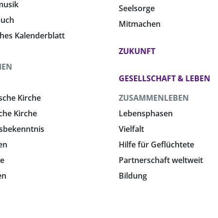
musik
Seelsorge
buch
Mitmachen
ches Kalenderblatt
ZUKUNFT
HEN
GESELLSCHAFT & LEBEN
sche Kirche
ZUSAMMENLEBEN
che Kirche
Lebensphasen
sbekenntnis
Vielfalt
en
Hilfe für Geflüchtete
e
Partnerschaft weltweit
en
Bildung