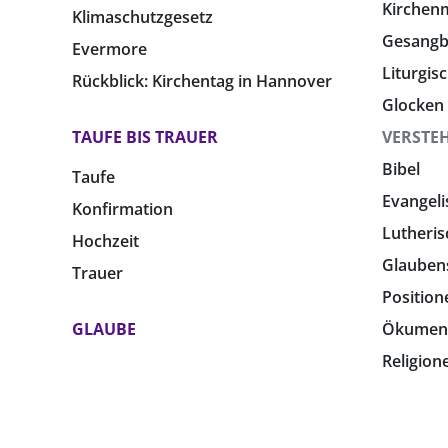
Kirchen
Klimaschutzgesetz
Gesang
Evermore
Liturgis
Rückblick: Kirchentag in Hannover
Glocken
TAUFE BIS TRAUER
VERSTE
Bibel
Taufe
Evangeli
Konfirmation
Lutheris
Hochzeit
Glauben
Trauer
Position
GLAUBE
Ökumen
Religion