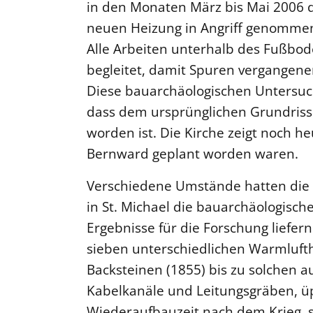
in den Monaten März bis Mai 2006 de
neuen Heizung in Angriff genomme
Alle Arbeiten unterhalb des Fußbo
begleitet, damit Spuren vergangener
Diese bauarchäologischen Untersuc
dass dem ursprünglichen Grundriss i
worden ist. Die Kirche zeigt noch he
Bernward geplant worden waren.
Verschiedene Umstände hatten die 
in St. Michael die bauarchäologis
Ergebnisse für die Forschung liefe
sieben unterschiedlichen Warmlufth
Backsteinen (1855) bis zu solchen au
Kabelkanäle und Leitungsgräben, üp
Wiederaufbauzeit nach dem Krieg, s