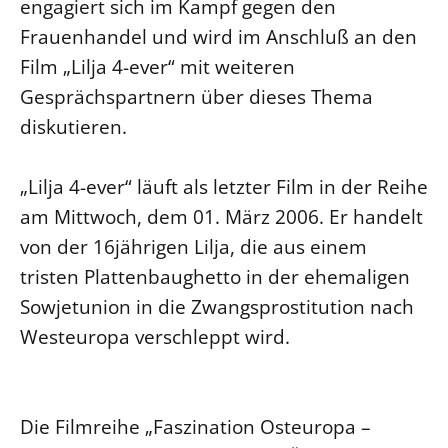
engagiert sich im Kampf gegen den
Öffentlichkeitsarbeit
Frauenhandel und wird im Anschluß an den
Personalausschuss
Film „Lilja 4-ever“ mit weiteren
Gesprächspartnern über dieses Thema
Projektmanagement
diskutieren.
Recht
Terminstundenplaner
„Lilja 4-ever“ läuft als letzter Film in der Reihe
am Mittwoch, dem 01. März 2006. Er handelt
von der 16jährigen Lilja, die aus einem
tristen Plattenbaughetto in der ehemaligen
Sowjetunion in die Zwangsprostitution nach
Westeuropa verschleppt wird.
Die Filmreihe „Faszination Osteuropa –