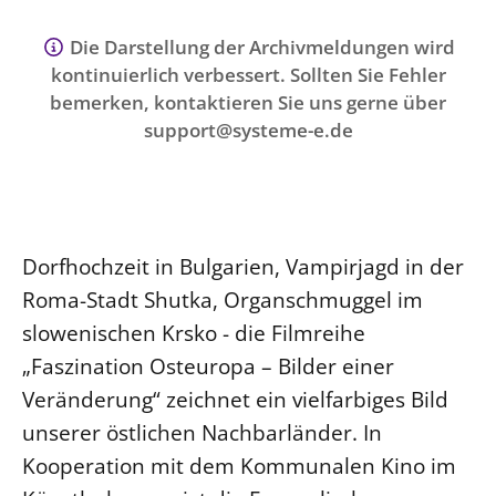
Ökumene
Evangelische Kirche
Gegen Gewalt
Kirche und Finanzen
Impressum
Die Darstellung der Archivmeldungen wird
Lutherische Kirche
Personalausschuss
Datenschutz
kontinuierlich verbessert. Sollten Sie Fehler
KLIMASCHUTZ
Glaubensbekenntnis
bemerken, kontaktieren Sie uns gerne über
Kontakt
Nachhaltigkeit
support@systeme-e.de
LANDESKIRCHENAMT
Barrierefreiheit
Positionen
Erneuerbare Energien
Willkommen
Presse
Ökumene
Mobilität
Freie Stellen
Kollegium
Religionen
Naturschutz
Service für Gemeinden
Abteilungen des Landeskirchenamts
Suche
Gebäude
Dorfhochzeit in Bulgarien, Vampirjagd in der
Rechnungsprüfungsamt
Roma-Stadt Shutka, Organschmuggel im
Fachstelle Sexualisierte Gewalt
slowenischen Krsko - die Filmreihe
Beschwerdestellen
„Faszination Osteuropa – Bilder einer
Kirchenämter
Veränderung“ zeichnet ein vielfarbiges Bild
Gleichstellung
unserer östlichen Nachbarländer. In
Datenschutz
Kooperation mit dem Kommunalen Kino im
Geschäftsstelle Landessynode