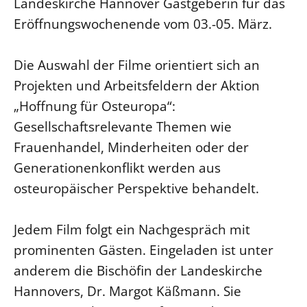
Landeskirche Hannover Gastgeberin für das
Beschwerdestellen
Eröffnungswochenende vom 03.-05. März.
Ephoralbüro
Die Auswahl der Filme orientiert sich an
Finanzplanung
Projekten und Arbeitsfeldern der Aktion
Fundraising
„Hoffnung für Osteuropa“:
IT-Service
Gesellschaftsrelevante Themen wie
Corporate Design
Frauenhandel, Minderheiten oder der
Interventionsplan
Generationenkonflikt werden aus
Jahresgespräche
osteuropäischer Perspektive behandelt.
Kantine Speiseplan
Kirchliches Amtsblatt
Jedem Film folgt ein Nachgespräch mit
Kirchliche Verwaltung
prominenten Gästen. Eingeladen ist unter
Klimaschutzgesetz
anderem die Bischöfin der Landeskirche
Kunstreferat
Hannovers, Dr. Margot Käßmann. Sie
NKVK