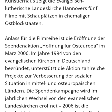
Künstlerhaus zeigt die Evangelisch-
lutherische Landeskirche Hannovers fünf
LANDESSYNODE
Filme mit Schauplätzen in ehemaligen
27. Landessynode
Ostblockstaaten.
Kontakt
Hintergrund
Anlass für die Filmreihe ist die Eröffnung der
Spendenaktion „Hoffnung für Osteuropa“ im
MITARBEIT
März 2006. Im Jahre 1994 von den
Ehrenamt
evangelischen Kirchen in Deutschland
Beruf
begründet, unterstützt die Aktion zahlreiche
Freie Stellen
Projekte zur Verbesserung der sozialen
Situation in mittel- und osteuropäischen
BIBLIOTHEK & ARCHIV
Ländern. Die Spendenkampagne wird im
SERVICE
jährlichen Wechsel von den evangelischen
Älterwerden im Pfarrberuf
Landeskirchen eröffnet – 2006 ist die
Beteiligungsverfahren