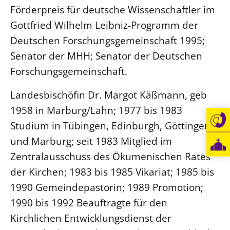
Förderpreis für deutsche Wissenschaftler im
Beschwerdestellen
Gottfried Wilhelm Leibniz-Programm der
Ephoralbüro
Deutschen Forschungsgemeinschaft 1995;
Finanzplanung
Senator der MHH; Senator der Deutschen
Fundraising
Forschungsgemeinschaft.
IT-Service
Landesbischöfin Dr. Margot Käßmann, geb
Corporate Design
1958 in Marburg/Lahn; 1977 bis 1983
Interventionsplan
Studium in Tübingen, Edinburgh, Göttingen
Jahresgespräche
und Marburg; seit 1983 Mitglied im
Kantine Speiseplan
Zentralausschuss des Ökumenischen Rates
Kirchliches Amtsblatt
der Kirchen; 1983 bis 1985 Vikariat; 1985 bis
Kirchliche Verwaltung
1990 Gemeindepastorin; 1989 Promotion;
Klimaschutzgesetz
1990 bis 1992 Beauftragte für den
Kunstreferat
Kirchlichen Entwicklungsdienst der
NKVK