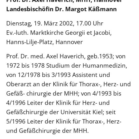
Landesbischöfin Dr. Margot Käßmann
LANDESSYNODE
27. Landessynode
Dienstag, 19. März 2002, 17.00 Uhr
Kontakt
Ev.-luth. Marktkirche Georgii et Jacobi,
Hanns-Lilje-Platz, Hannover
Hintergrund
Prof. Dr. med. Axel Haverich, geb.1953; von
MITARBEIT
1972 bis 1978 Studium der Humanmedizin,
Ehrenamt
von 12/1978 bis 3/1993 Assistent und
Beruf
Oberarzt an der Klinik für Thorax-, Herz- und
Freie Stellen
Gefäß- chirurgie der MHH; von 4/1993 bis
4/1996 Leiter der Klinik für Herz- und
BIBLIOTHEK & ARCHIV
Gefäßchirurgie der Universität Kiel; seit
SERVICE
5/1996 Leiter der Klinik für Thorax-, Herz-
Älterwerden im Pfarrberuf
und Gefäßchirurgie der MHH.
Beteiligungsverfahren