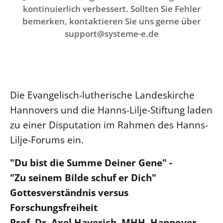
Ökumene
kontinuierlich verbessert. Sollten Sie Fehler
Evangelische Kirche
Gegen Gewalt
Kirche und Finanzen
Impressum
bemerken, kontaktieren Sie uns gerne über
Lutherische Kirche
Personalausschuss
Datenschutz
support@systeme-e.de
KLIMASCHUTZ
Glaubensbekenntnis
Kontakt
Nachhaltigkeit
LANDESKIRCHENAMT
Barrierefreiheit
Positionen
Erneuerbare Energien
Willkommen
Presse
Ökumene
Mobilität
Freie Stellen
Kollegium
Religionen
Die Evangelisch-lutherische Landeskirche
Naturschutz
Service für Gemeinden
Abteilungen des Landeskirchenamts
Hannovers und die Hanns-Lilje-Stiftung laden
Suche
Gebäude
Rechnungsprüfungsamt
zu einer Disputation im Rahmen des Hanns-
Fachstelle Sexualisierte Gewalt
Lilje-Forums ein.
Beschwerdestellen
"Du bist die Summe Deiner Gene" -
Kirchenämter
"Zu seinem Bilde schuf er Dich"
Gleichstellung
Gottesverständnis versus
Datenschutz
Forschungsfreiheit
Geschäftsstelle Landessynode
Prof. Dr. Axel Haverich, MHH, Hannover