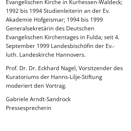
Evangelischen Kirche in Kurhessen-Waldeck;
Öffentlichkeitsarbeit
1992 bis 1994 Studienleiterin an der Ev.
Personalausschuss
Akademie Hofgeismar; 1994 bis 1999
Generalsekretärin des Deutschen
Projektmanagement
Evangelischen Kirchentages in Fulda; seit 4.
Recht
September 1999 Landesbischöfin der Ev.-
Terminstundenplaner
luth. Landeskirche Hannovers.
Prof. Dr. Dr. Eckhard Nagel, Vorsitzender des
Kuratoriums der Hanns-Lilje-Stiftung
moderiert den Vortrag.
Gabriele Arndt-Sandrock
Pressesprecherin