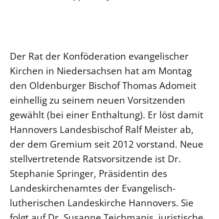
Ökumene
Evangelische Kirche
Gegen Gewalt
Kirche und Finanzen
Impressum
Lutherische Kirche
Personalausschuss
Datenschutz
KLIMASCHUTZ
Glaubensbekenntnis
Kontakt
Nachhaltigkeit
Der Rat der Konföderation evangelischer
LANDESKIRCHENAMT
Barrierefreiheit
Positionen
Erneuerbare Energien
Kirchen in Niedersachsen hat am Montag
Willkommen
Presse
Ökumene
den Oldenburger Bischof Thomas Adomeit
Mobilität
Freie Stellen
Kollegium
Religionen
einhellig zu seinem neuen Vorsitzenden
Naturschutz
Service für Gemeinden
Abteilungen des Landeskirchenamts
gewählt (bei einer Enthaltung). Er löst damit
Suche
Gebäude
Rechnungsprüfungsamt
Hannovers Landesbischof Ralf Meister ab,
Fachstelle Sexualisierte Gewalt
der dem Gremium seit 2012 vorstand. Neue
Beschwerdestellen
stellvertretende Ratsvorsitzende ist Dr.
Kirchenämter
Stephanie Springer, Präsidentin des
Gleichstellung
Landeskirchenamtes der Evangelisch-
Datenschutz
lutherischen Landeskirche Hannovers. Sie
Geschäftsstelle Landessynode
folgt auf Dr. Susanne Teichmanis, juristische