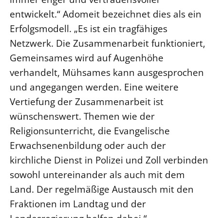
entwickelt.“ Adomeit bezeichnet dies als ein
Beschwerdestellen
Erfolgsmodell. „Es ist ein tragfähiges
Ephoralbüro
Netzwerk. Die Zusammenarbeit funktioniert,
Finanzplanung
Gemeinsames wird auf Augenhöhe
Fundraising
verhandelt, Mühsames kann ausgesprochen
IT-Service
und angegangen werden. Eine weitere
Corporate Design
Vertiefung der Zusammenarbeit ist
Interventionsplan
wünschenswert. Themen wie der
Jahresgespräche
Religionsunterricht, die Evangelische
Kantine Speiseplan
Erwachsenenbildung oder auch der
Kirchliches Amtsblatt
kirchliche Dienst in Polizei und Zoll verbinden
Kirchliche Verwaltung
sowohl untereinander als auch mit dem
Klimaschutzgesetz
Land. Der regelmäßige Austausch mit den
Kunstreferat
Fraktionen im Landtag und der
NKVK