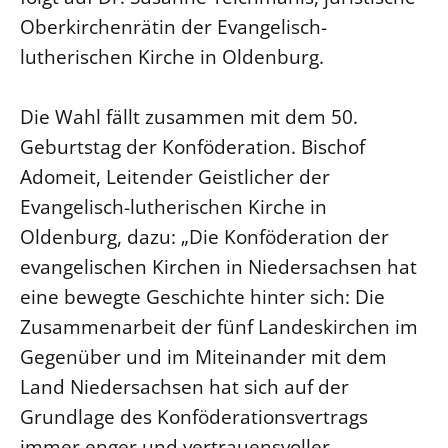
Oberkirchenrätin der Evangelisch-
LANDESSYNODE
lutherischen Kirche in Oldenburg.
27. Landessynode
Kontakt
Die Wahl fällt zusammen mit dem 50.
Hintergrund
Geburtstag der Konföderation. Bischof
Adomeit, Leitender Geistlicher der
MITARBEIT
Evangelisch-lutherischen Kirche in
Ehrenamt
Oldenburg, dazu: „Die Konföderation der
Beruf
evangelischen Kirchen in Niedersachsen hat
Freie Stellen
eine bewegte Geschichte hinter sich: Die
Zusammenarbeit der fünf Landeskirchen im
BIBLIOTHEK & ARCHIV
Gegenüber und im Miteinander mit dem
Land Niedersachsen hat sich auf der
SERVICE
Grundlage des Konföderationsvertrags
Älterwerden im Pfarrberuf
immer enger und vertrauensvoller
Beteiligungsverfahren