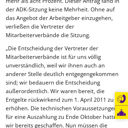
mehr als acht Prozent. Dieser Antrag fand in
der ADK-Sitzung keine Mehrheit. Ohne auf
Beschwerdestellen
das Angebot der Arbeitgeber einzugehen,
Ephoralbüro
verließen die Vertreter der
Finanzplanung
Mitarbeiterverbände die Sitzung.
Fundraising
IT-Service
„Die Entscheidung der Vertreter der
Corporate Design
Mitarbeiterverbände ist für uns völlig
Interventionsplan
unverständlich, weil wir ihnen auch an
Jahresgespräche
anderer Stelle deutlich entgegengekommen
sind; wir bedauern die Entscheidung
Kantine Speiseplan
außerordentlich. Wir waren bereit, die
Kirchliches Amtsblatt
Entgelte rückwirkend zum 1. April 2011 zu
Kirchliche Verwaltung
erhöhen. Die technischen Voraussetzungen
Klimaschutzgesetz
für eine Auszahlung zu Ende Oktober hatten
Kunstreferat
wir bereits geschaffen. Nun müssen die
NKVK