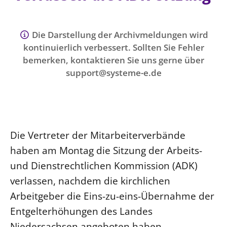
Ökumene
Evangelische Kirche
Gegen Gewalt
Kirche und Finanzen
Impressum
Lutherische Kirche
Personalausschuss
Datenschutz
Die Darstellung der Archivmeldungen wird
KLIMASCHUTZ
Glaubensbekenntnis
kontinuierlich verbessert. Sollten Sie Fehler
Kontakt
Nachhaltigkeit
bemerken, kontaktieren Sie uns gerne über
LANDESKIRCHENAMT
Barrierefreiheit
Positionen
Erneuerbare Energien
support@systeme-e.de
Willkommen
Presse
Ökumene
Mobilität
Freie Stellen
Kollegium
Religionen
Naturschutz
Service für Gemeinden
Abteilungen des Landeskirchenamts
Suche
Gebäude
Rechnungsprüfungsamt
Die Vertreter der Mitarbeiterverbände
Fachstelle Sexualisierte Gewalt
haben am Montag die Sitzung der Arbeits-
Beschwerdestellen
und Dienstrechtlichen Kommission (ADK)
Kirchenämter
verlassen, nachdem die kirchlichen
Gleichstellung
Arbeitgeber die Eins-zu-eins-Übernahme der
Datenschutz
Entgelterhöhungen des Landes
Geschäftsstelle Landessynode
Niedersachsen angeboten haben.