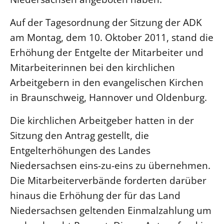
LANDESSYNODE
Auf der Tagesordnung der Sitzung der ADK
27. Landessynode
am Montag, dem 10. Oktober 2011, stand die
Kontakt
Erhöhung der Entgelte der Mitarbeiter und
Mitarbeiterinnen bei den kirchlichen
Hintergrund
Arbeitgebern in den evangelischen Kirchen
MITARBEIT
in Braunschweig, Hannover und Oldenburg.
Ehrenamt
Die kirchlichen Arbeitgeber hatten in der
Beruf
Sitzung den Antrag gestellt, die
Freie Stellen
Entgelterhöhungen des Landes
Niedersachsen eins-zu-eins zu übernehmen.
BIBLIOTHEK & ARCHIV
Die Mitarbeiterverbände forderten darüber
SERVICE
hinaus die Erhöhung der für das Land
Älterwerden im Pfarrberuf
Niedersachsen geltenden Einmalzahlung um
Beteiligungsverfahren