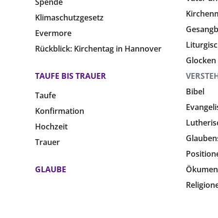
Spende
Kirchen
Klimaschutzgesetz
Gesang
Evermore
Liturgis
Rückblick: Kirchentag in Hannover
Glocken
TAUFE BIS TRAUER
VERSTE
Bibel
Taufe
Evangeli
Konfirmation
Lutheris
Hochzeit
Glauben
Trauer
Position
GLAUBE
Ökumen
Religion