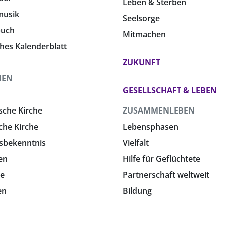
Leben & Sterben
musik
Seelsorge
buch
Mitmachen
ches Kalenderblatt
ZUKUNFT
HEN
GESELLSCHAFT & LEBEN
sche Kirche
ZUSAMMENLEBEN
che Kirche
Lebensphasen
sbekenntnis
Vielfalt
en
Hilfe für Geflüchtete
e
Partnerschaft weltweit
en
Bildung