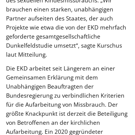
des sexuellen Kindesmissbrauchs. „Wir
brauchen einen starken, unabhängigen
Beschwerdestellen
Partner aufseiten des Staates, der auch
Ephoralbüro
Projekte wie etwa die von der EKD mehrfach
Finanzplanung
geforderte gesamtgesellschaftliche
Fundraising
Dunkelfeldstudie umsetzt“, sagte Kurschus
IT-Service
laut Mitteilung.
Corporate Design
Interventionsplan
Die EKD arbeitet seit Längerem an einer
Gemeinsamen Erklärung mit dem
Jahresgespräche
Unabhängigen Beauftragten der
Kantine Speiseplan
Bundesregierung zu verbindlichen Kriterien
Kirchliches Amtsblatt
für die Aufarbeitung von Missbrauch. Der
Kirchliche Verwaltung
größte Knackpunkt ist derzeit die Beteiligung
Klimaschutzgesetz
von Betroffenen an der kirchlichen
Kunstreferat
Aufarbeitung. Ein 2020 gegründeter
NKVK