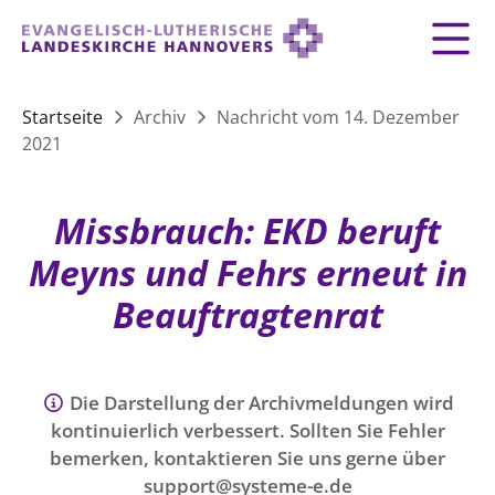
Zurück
Zurück
Zurück
Zurück
Zurück
Zurück
LANDESKIRCHE
Startseite
Archiv
Nachricht vom 14. Dezember
2021
LANDESKIRCHE
DEMOKRATIE STÄRKEN
TAUFE
FEIERN
IM NOTFALL
ZUSAMMENLEBEN
SERVICE FÜR GEMEINDEN
Landesbischof
Gottesdienst
Lebensphasen
AKTIONEN & TERMINE
KIRCHENEINTRITT
KONFIRMATION
HILFE IM ALLTAG
Missbrauch: EKD beruft
Bischofsrat
10 Gebote
Vielfalt
Sprengel und Kirchenkreise der Landeskirche
Vater unser
Hilfe für Geflüchtete
Meyns und Fehrs erneut in
TAUFE BIS TRAUER
SPENDE
HOCHZEIT
LEBEN & STERBEN
Hannovers
Kirchenmusik
Partnerschaft weltweit
Beauftragtenrat
GLAUBE
Organigramm der Landeskirche
Gesangbuch
Bildung
KLIMASCHUTZGESETZ
TRAUER
SEELSORGE
Beschwerdestellen
Liturgisches Kalenderblatt
HILFE & HELFEN
FRIEDEN
Konföderation evangelischer Kirchen in
EVERMORE
MITMACHEN
Glocken
Die Darstellung der Archivmeldungen wird
ZUKUNFT
Friedensethik
Niedersachsen
kontinuierlich verbessert. Sollten Sie Fehler
RÜCKBLICK: KIRCHENTAG IN HANNOVER
Friedensarbeit
bemerken, kontaktieren Sie uns gerne über
VERSTEHEN
Einrichtungen
GESELLSCHAFT & LEBEN
support@systeme-e.de
Bibel
Friedensorte