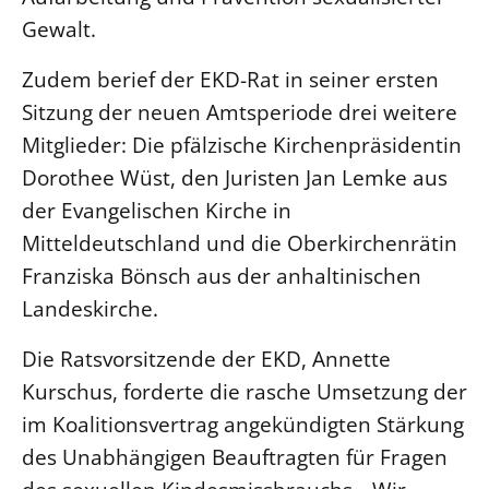
Gewalt.
LANDESSYNODE
27. Landessynode
Zudem berief der EKD-Rat in seiner ersten
Sitzung der neuen Amtsperiode drei weitere
Kontakt
Mitglieder: Die pfälzische Kirchenpräsidentin
Hintergrund
Dorothee Wüst, den Juristen Jan Lemke aus
MITARBEIT
der Evangelischen Kirche in
Ehrenamt
Mitteldeutschland und die Oberkirchenrätin
Beruf
Franziska Bönsch aus der anhaltinischen
Freie Stellen
Landeskirche.
Die Ratsvorsitzende der EKD, Annette
BIBLIOTHEK & ARCHIV
Kurschus, forderte die rasche Umsetzung der
im Koalitionsvertrag angekündigten Stärkung
SERVICE
Älterwerden im Pfarrberuf
des Unabhängigen Beauftragten für Fragen
Beteiligungsverfahren