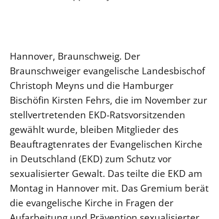
Ökumene
Evangelische Kirche
Gegen Gewalt
Kirche und Finanzen
Impressum
Lutherische Kirche
Personalausschuss
Datenschutz
KLIMASCHUTZ
Glaubensbekenntnis
Kontakt
Nachhaltigkeit
Hannover, Braunschweig. Der
LANDESKIRCHENAMT
Barrierefreiheit
Positionen
Erneuerbare Energien
Braunschweiger evangelische Landesbischof
Willkommen
Presse
Ökumene
Christoph Meyns und die Hamburger
Mobilität
Freie Stellen
Kollegium
Religionen
Bischöfin Kirsten Fehrs, die im November zur
Naturschutz
Service für Gemeinden
Abteilungen des Landeskirchenamts
stellvertretenden EKD-Ratsvorsitzenden
Suche
Gebäude
Rechnungsprüfungsamt
gewählt wurde, bleiben Mitglieder des
Fachstelle Sexualisierte Gewalt
Beauftragtenrates der Evangelischen Kirche
Beschwerdestellen
in Deutschland (EKD) zum Schutz vor
Kirchenämter
sexualisierter Gewalt. Das teilte die EKD am
Gleichstellung
Montag in Hannover mit. Das Gremium berät
Datenschutz
die evangelische Kirche in Fragen der
Geschäftsstelle Landessynode
Aufarbeitung und Prävention sexualisierter