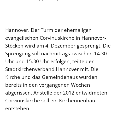
Ökumene
Evangelische Kirche
Gegen Gewalt
Kirche und Finanzen
Impressum
Lutherische Kirche
Personalausschuss
Datenschutz
KLIMASCHUTZ
Glaubensbekenntnis
Kontakt
Nachhaltigkeit
Hannover. Der Turm der ehemaligen
LANDESKIRCHENAMT
Barrierefreiheit
Positionen
Erneuerbare Energien
evangelischen Corvinuskirche in Hannover-
Willkommen
Presse
Ökumene
Stöcken wird am 4. Dezember gesprengt. Die
Mobilität
Freie Stellen
Kollegium
Religionen
Sprengung soll nachmittags zwischen 14.30
Naturschutz
Service für Gemeinden
Abteilungen des Landeskirchenamts
Uhr und 15.30 Uhr erfolgen, teilte der
Suche
Gebäude
Rechnungsprüfungsamt
Stadtkirchenverband Hannover mit. Die
Fachstelle Sexualisierte Gewalt
Kirche und das Gemeindehaus wurden
Beschwerdestellen
bereits in den vergangenen Wochen
Kirchenämter
abgerissen. Anstelle der 2012 entwidmeten
Gleichstellung
Corvinuskirche soll ein Kirchenneubau
Datenschutz
entstehen.
Geschäftsstelle Landessynode