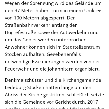
Wegen der Sprengung wird das Gelände um
den 37 Meter hohen Turm in einem Umkreis
LANDESSYNODE
27. Landessynode
von 100 Metern abgesperrt. Der
Straßenbahnverkehr entlang der
Kontakt
Hogrefestraße sowie der Autoverkehr rund
Hintergrund
um das Gebiet werden unterbrochen.
MITARBEIT
Anwohner können sich im Stadtteilzentrum
Ehrenamt
Stöcken aufhalten. Gegebenenfalls
Beruf
notwendige Evakuierungen werden von der
Freie Stellen
Feuerwehr und die Johannitern organisiert.
Denkmalschützer und die Kirchengemeinde
BIBLIOTHEK & ARCHIV
Ledeburg-Stöcken hatten lange um den
Abriss der Kirche gestritten, schließlich setzte
SERVICE
Älterwerden im Pfarrberuf
sich die Gemeinde vor Gericht durch. 2017
Beteiligungsverfahren