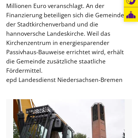
Millionen Euro veranschlagt. An der
Öffentlichkeitsarbeit
Finanzierung beteiligen sich die Gemeinde,
Personalausschuss
der Stadtkirchenverband und die
Projektmanagement
hannoversche Landeskirche. Weil das
Recht
Kirchenzentrum in energiesparender
Terminstundenplaner
Passivhaus-Bauweise errichtet wird, erhält
die Gemeinde zusätzliche staatliche
Fördermittel.
epd Landesdienst Niedersachsen-Bremen