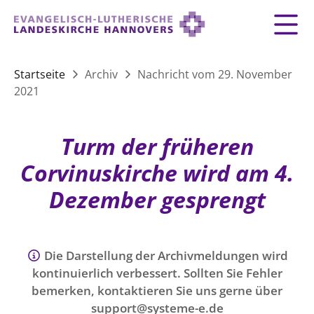
Zurück
Zurück
Zurück
Zurück
Zurück
Zurück
LANDESKIRCHE
Startseite
Archiv
Nachricht vom 29. November
2021
LANDESKIRCHE
DEMOKRATIE STÄRKEN
TAUFE
FEIERN
IM NOTFALL
ZUSAMMENLEBEN
SERVICE FÜR GEMEINDEN
Landesbischof
Gottesdienst
Lebensphasen
AKTIONEN & TERMINE
KIRCHENEINTRITT
KONFIRMATION
HILFE IM ALLTAG
Turm der früheren
Bischofsrat
10 Gebote
Vielfalt
Sprengel und Kirchenkreise der Landeskirche
Vater unser
Hilfe für Geflüchtete
Corvinuskirche wird am 4.
TAUFE BIS TRAUER
SPENDE
HOCHZEIT
LEBEN & STERBEN
Hannovers
Kirchenmusik
Partnerschaft weltweit
Dezember gesprengt
GLAUBE
Organigramm der Landeskirche
Gesangbuch
Bildung
KLIMASCHUTZGESETZ
TRAUER
SEELSORGE
Beschwerdestellen
Liturgisches Kalenderblatt
HILFE & HELFEN
FRIEDEN
Konföderation evangelischer Kirchen in
EVERMORE
MITMACHEN
Glocken
Die Darstellung der Archivmeldungen wird
ZUKUNFT
Friedensethik
Niedersachsen
kontinuierlich verbessert. Sollten Sie Fehler
RÜCKBLICK: KIRCHENTAG IN HANNOVER
Friedensarbeit
bemerken, kontaktieren Sie uns gerne über
VERSTEHEN
Einrichtungen
GESELLSCHAFT & LEBEN
support@systeme-e.de
Bibel
Friedensorte