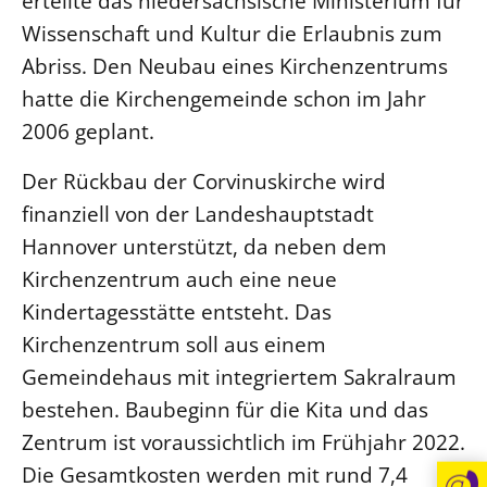
erteilte das niedersächsische Ministerium für
Wissenschaft und Kultur die Erlaubnis zum
Beschwerdestellen
Abriss. Den Neubau eines Kirchenzentrums
Ephoralbüro
hatte die Kirchengemeinde schon im Jahr
Finanzplanung
2006 geplant.
Fundraising
IT-Service
Der Rückbau der Corvinuskirche wird
Corporate Design
finanziell von der Landeshauptstadt
Interventionsplan
Hannover unterstützt, da neben dem
Kirchenzentrum auch eine neue
Jahresgespräche
Kindertagesstätte entsteht. Das
Kantine Speiseplan
Kirchenzentrum soll aus einem
Kirchliches Amtsblatt
Gemeindehaus mit integriertem Sakralraum
Kirchliche Verwaltung
bestehen. Baubeginn für die Kita und das
Klimaschutzgesetz
Zentrum ist voraussichtlich im Frühjahr 2022.
Kunstreferat
Die Gesamtkosten werden mit rund 7,4
NKVK