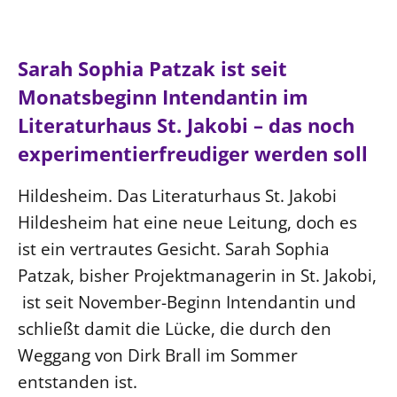
Ökumene
Evangelische Kirche
Gegen Gewalt
Kirche und Finanzen
Impressum
Lutherische Kirche
Personalausschuss
Datenschutz
Sarah Sophia Patzak ist seit
KLIMASCHUTZ
Glaubensbekenntnis
Kontakt
Monatsbeginn Intendantin im
Nachhaltigkeit
LANDESKIRCHENAMT
Barrierefreiheit
Positionen
Literaturhaus St. Jakobi – das noch
Erneuerbare Energien
Willkommen
Presse
Ökumene
experimentierfreudiger werden soll
Mobilität
Freie Stellen
Kollegium
Religionen
Naturschutz
Service für Gemeinden
Abteilungen des Landeskirchenamts
Hildesheim. Das Literaturhaus St. Jakobi
Suche
Gebäude
Rechnungsprüfungsamt
Hildesheim hat eine neue Leitung, doch es
Fachstelle Sexualisierte Gewalt
ist ein vertrautes Gesicht. Sarah Sophia
Beschwerdestellen
Patzak, bisher Projektmanagerin in St. Jakobi,
ist seit November-Beginn Intendantin und
Kirchenämter
schließt damit die Lücke, die durch den
Gleichstellung
Weggang von Dirk Brall im Sommer
Datenschutz
entstanden ist.
Geschäftsstelle Landessynode