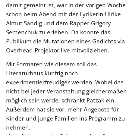
damit gemeint ist, war in der vorigen Woche
Beschwerdestellen
schon beim Abend mit der Lyrikerin Ulrike
Ephoralbüro
Almut Sandig und dem Rapper Grigory
Finanzplanung
Semenchuk zu erleben. Da konnte das
Fundraising
Publikum die Mutationen eines Gedichts via
IT-Service
Overhead-Projektor live mitvollziehen.
Corporate Design
Mit Formaten wie diesem soll das
Interventionsplan
Literaturhaus künftig noch
Jahresgespräche
experimentierfreudiger werden. Wobei das
Kantine Speiseplan
nicht bei jeder Veranstaltung gleichermaßen
Kirchliches Amtsblatt
möglich sein werde, schränkt Patzak ein.
Kirchliche Verwaltung
Außerdem hat sie vor, mehr Angebote für
Klimaschutzgesetz
Kinder und junge Familien ins Programm zu
Kunstreferat
nehmen.
NKVK