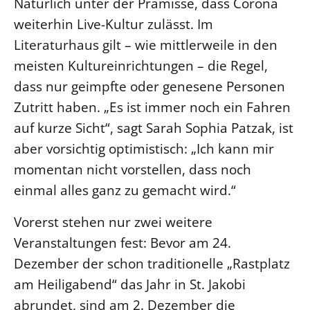
Natürlich unter der Prämisse, dass Corona
Öffentlichkeitsarbeit
weiterhin Live-Kultur zulässt. Im
Literaturhaus gilt – wie mittlerweile in den
Personalausschuss
meisten Kultureinrichtungen – die Regel,
Projektmanagement
dass nur geimpfte oder genesene Personen
Recht
Zutritt haben. „Es ist immer noch ein Fahren
Terminstundenplaner
auf kurze Sicht“, sagt Sarah Sophia Patzak, ist
aber vorsichtig optimistisch: „Ich kann mir
momentan nicht vorstellen, dass noch
einmal alles ganz zu gemacht wird.“
Vorerst stehen nur zwei weitere
Veranstaltungen fest: Bevor am 24.
Dezember der schon traditionelle „Rastplatz
am Heiligabend“ das Jahr in St. Jakobi
abrundet, sind am 2. Dezember die