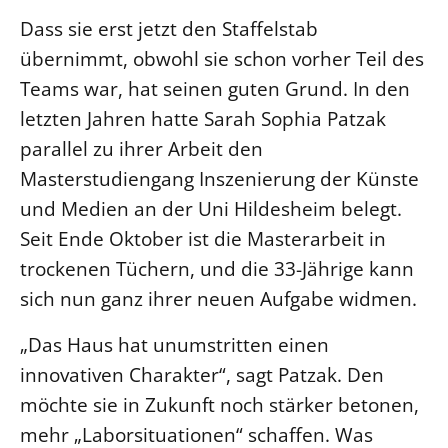
Dass sie erst jetzt den Staffelstab
LANDESSYNODE
übernimmt, obwohl sie schon vorher Teil des
27. Landessynode
Teams war, hat seinen guten Grund. In den
Kontakt
letzten Jahren hatte Sarah Sophia Patzak
Hintergrund
parallel zu ihrer Arbeit den
Masterstudiengang Inszenierung der Künste
MITARBEIT
und Medien an der Uni Hildesheim belegt.
Ehrenamt
Seit Ende Oktober ist die Masterarbeit in
Beruf
trockenen Tüchern, und die 33-Jährige kann
Freie Stellen
sich nun ganz ihrer neuen Aufgabe widmen.
BIBLIOTHEK & ARCHIV
„Das Haus hat unumstritten einen
innovativen Charakter“, sagt Patzak. Den
SERVICE
möchte sie in Zukunft noch stärker betonen,
Älterwerden im Pfarrberuf
mehr „Laborsituationen“ schaffen. Was
Beteiligungsverfahren