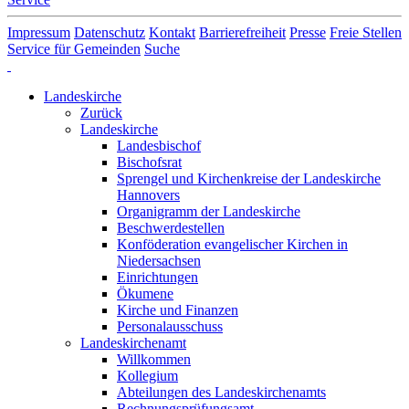
Impressum
Datenschutz
Kontakt
Barrierefreiheit
Presse
Freie Stellen
Service für Gemeinden
Suche
Landeskirche
Zurück
Landeskirche
Landesbischof
Bischofsrat
Sprengel und Kirchenkreise der Landeskirche
Hannovers
Organigramm der Landeskirche
Beschwerdestellen
Konföderation evangelischer Kirchen in
Niedersachsen
Einrichtungen
Ökumene
Kirche und Finanzen
Personalausschuss
Landeskirchenamt
Willkommen
Kollegium
Abteilungen des Landeskirchenamts
Rechnungsprüfungsamt