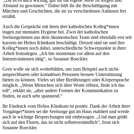
„Da ist es auch wichtig, gut für die eigene Seele zu sorgen und
Abstand zu gewinnen.“ Dabei hilft ihr die Beschäftigung mit
Märchen und Geschichten, die sie zu verschiedenen Anlässen frei
erzählt.
Auch die Gespräche mit ihren drei katholischen Kolleg*innen
tragen zur mentalen Hygiene bei. Zwei der katholischen
Seelsorgerinnen aus dem ökumenischen Team sind ebenfalls erst seit
kurzem im Helios Klinikum beschäftigt. Derzeit sind sie und ihre
Kolleg*innen noch dabei, unterschiedliche Schwerpunkte in ihrer
Arbeit festzulegen. „Ich bin momentan vor allem auf den
Intensivstationen tätig“, so Susanne Boeckler.
Gern wolle sie sich weiterbilden, um zum Beispiel auch nicht-
ansprechbaren oder komatösen Personen bessere Unterstützung
bieten zu können. Vieles sei über Berührungen oder Körpersprache
möglich. „Wenn Menschen sich über Worte öffnen, finde ich das
toll“, erklärt sie, „aber andere Formen der Kommunikation zu
finden, ist auch sehr spannend.“
Ihr Eindruck vom Helios Klinikum ist positiv. Dank der Arbeit ihrer
Vorgänger*innen sei die Seelsorge gut im Haus etabliert und werde
auch in wichtige Besprechungen mit einbezogen. „Und man grüßt
sich auf den Fluren, das ist nicht selbstverständlich“, freut sich
Susanne Boeckler.