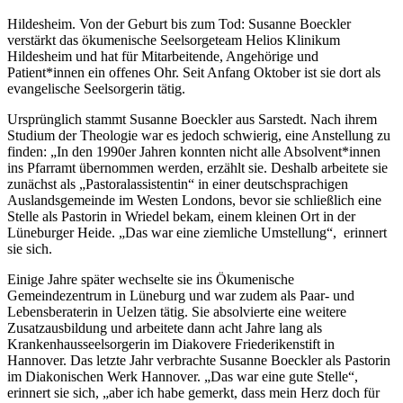
Hildesheim. Von der Geburt bis zum Tod: Susanne Boeckler
verstärkt das ökumenische Seelsorgeteam Helios Klinikum
Hildesheim und hat für Mitarbeitende, Angehörige und
Patient*innen ein offenes Ohr. Seit Anfang Oktober ist sie dort als
evangelische Seelsorgerin tätig.
Ursprünglich stammt Susanne Boeckler aus Sarstedt. Nach ihrem
Studium der Theologie war es jedoch schwierig, eine Anstellung zu
finden: „In den 1990er Jahren konnten nicht alle Absolvent*innen
ins Pfarramt übernommen werden, erzählt sie. Deshalb arbeitete sie
zunächst als „Pastoralassistentin“ in einer deutschsprachigen
Auslandsgemeinde im Westen Londons, bevor sie schließlich eine
Stelle als Pastorin in Wriedel bekam, einem kleinen Ort in der
Lüneburger Heide. „Das war eine ziemliche Umstellung“, erinnert
sie sich.
Einige Jahre später wechselte sie ins Ökumenische
Gemeindezentrum in Lüneburg und war zudem als Paar- und
Lebensberaterin in Uelzen tätig. Sie absolvierte eine weitere
Zusatzausbildung und arbeitete dann acht Jahre lang als
Krankenhausseelsorgerin im Diakovere Friederikenstift in
Hannover. Das letzte Jahr verbrachte Susanne Boeckler als Pastorin
im Diakonischen Werk Hannover. „Das war eine gute Stelle“,
erinnert sie sich, „aber ich habe gemerkt, dass mein Herz doch für