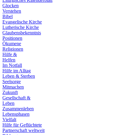
Liturgisches Kalenderblatt
Glocken
Verstehen
Bibel
Evangelische Kirche
Lutherische Kirche
Glaubensbekenntnis
Positionen
Ökumene
Religionen
Hilfe &
Helfen
Im Notfall
Hilfe im Alltag
Leben & Sterben
Seelsorge
Mitmachen
Zukunft
Gesellschaft &
Leben
Zusammenleben
Lebensphasen
Vielfalt
Hilfe für Geflüchtete
Partnerschaft weltweit