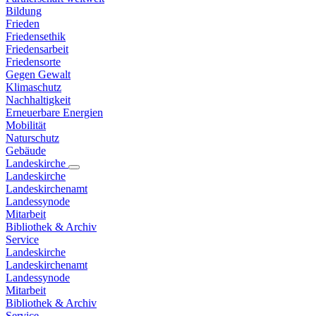
Bildung
Frieden
Friedensethik
Friedensarbeit
Friedensorte
Gegen Gewalt
Klimaschutz
Nachhaltigkeit
Erneuerbare Energien
Mobilität
Naturschutz
Gebäude
Landeskirche
Landeskirche
Landeskirchenamt
Landessynode
Mitarbeit
Bibliothek & Archiv
Service
Landeskirche
Landeskirchenamt
Landessynode
Mitarbeit
Bibliothek & Archiv
Service