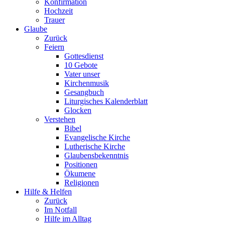
Konfirmation
Hochzeit
Trauer
Glaube
Zurück
Feiern
Gottesdienst
10 Gebote
Vater unser
Kirchenmusik
Gesangbuch
Liturgisches Kalenderblatt
Glocken
Verstehen
Bibel
Evangelische Kirche
Lutherische Kirche
Glaubensbekenntnis
Positionen
Ökumene
Religionen
Hilfe & Helfen
Zurück
Im Notfall
Hilfe im Alltag