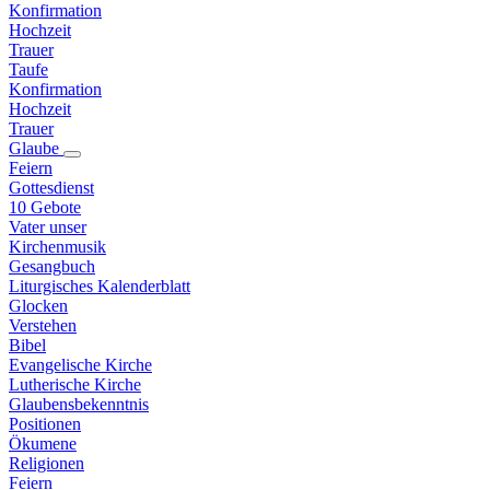
Konfirmation
Hochzeit
Trauer
Taufe
Konfirmation
Hochzeit
Trauer
Glaube
Feiern
Gottesdienst
10 Gebote
Vater unser
Kirchenmusik
Gesangbuch
Liturgisches Kalenderblatt
Glocken
Verstehen
Bibel
Evangelische Kirche
Lutherische Kirche
Glaubensbekenntnis
Positionen
Ökumene
Religionen
Feiern