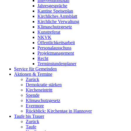
Interventionsplan
Jahresgespräche
Kantine Speiseplan
Kirchliches Amtsblatt
Kirchliche Verwaltung
Klimaschutzgesetz
Kunstreferat
NKVK
Öffentlichkeitsarbeit
Personalausschuss
Projektmanagement
Recht
Terminstundenplaner
Service für Gemeinden
Aktionen & Termine
Zurück
Demokratie stärken
Kircheneintritt
Spende
Klimaschutzgesetz
Evermore
Rückblick: Kirchentag in Hannover
Taufe bis Trauer
Zurück
Taufe