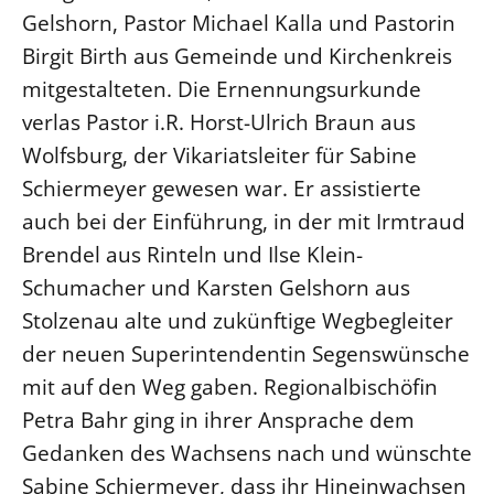
Gelshorn, Pastor Michael Kalla und Pastorin
LANDESSYNODE
Birgit Birth aus Gemeinde und Kirchenkreis
27. Landessynode
mitgestalteten. Die Ernennungsurkunde
Kontakt
verlas Pastor i.R. Horst-Ulrich Braun aus
Hintergrund
Wolfsburg, der Vikariatsleiter für Sabine
Schiermeyer gewesen war. Er assistierte
MITARBEIT
auch bei der Einführung, in der mit Irmtraud
Ehrenamt
Brendel aus Rinteln und Ilse Klein-
Beruf
Schumacher und Karsten Gelshorn aus
Freie Stellen
Stolzenau alte und zukünftige Wegbegleiter
der neuen Superintendentin Segenswünsche
BIBLIOTHEK & ARCHIV
mit auf den Weg gaben. Regionalbischöfin
Petra Bahr ging in ihrer Ansprache dem
SERVICE
Gedanken des Wachsens nach und wünschte
Älterwerden im Pfarrberuf
Sabine Schiermeyer, dass ihr Hineinwachsen
Beteiligungsverfahren