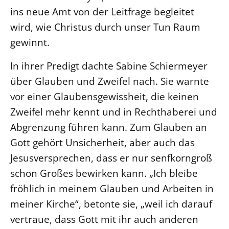
ins neue Amt von der Leitfrage begleitet
Beschwerdestellen
wird, wie Christus durch unser Tun Raum
Ephoralbüro
gewinnt.
Finanzplanung
In ihrer Predigt dachte Sabine Schiermeyer
Fundraising
über Glauben und Zweifel nach. Sie warnte
IT-Service
vor einer Glaubensgewissheit, die keinen
Corporate Design
Zweifel mehr kennt und in Rechthaberei und
Interventionsplan
Abgrenzung führen kann. Zum Glauben an
Jahresgespräche
Gott gehört Unsicherheit, aber auch das
Kantine Speiseplan
Jesusversprechen, dass er nur senfkorngroß
Kirchliches Amtsblatt
schon Großes bewirken kann. „Ich bleibe
Kirchliche Verwaltung
fröhlich in meinem Glauben und Arbeiten in
Klimaschutzgesetz
meiner Kirche“, betonte sie, „weil ich darauf
Kunstreferat
vertraue, dass Gott mit ihr auch anderen
NKVK