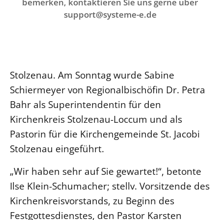
Ökumene
bemerken, kontaktieren Sie uns gerne über
Evangelische Kirche
Gegen Gewalt
support@systeme-e.de
Kirche und Finanzen
Impressum
Lutherische Kirche
Personalausschuss
Datenschutz
KLIMASCHUTZ
Glaubensbekenntnis
Kontakt
Nachhaltigkeit
LANDESKIRCHENAMT
Barrierefreiheit
Positionen
Erneuerbare Energien
Willkommen
Presse
Stolzenau. Am Sonntag wurde Sabine
Ökumene
Mobilität
Freie Stellen
Kollegium
Schiermeyer von Regionalbischöfin Dr. Petra
Religionen
Naturschutz
Service für Gemeinden
Bahr als Superintendentin für den
Abteilungen des Landeskirchenamts
Suche
Gebäude
Kirchenkreis Stolzenau-Loccum und als
Rechnungsprüfungsamt
Pastorin für die Kirchengemeinde St. Jacobi
Fachstelle Sexualisierte Gewalt
Stolzenau eingeführt.
Beschwerdestellen
Kirchenämter
„Wir haben sehr auf Sie gewartet!“, betonte
Gleichstellung
Ilse Klein-Schumacher; stellv. Vorsitzende des
Datenschutz
Kirchenkreisvorstands, zu Beginn des
Geschäftsstelle Landessynode
Festgottesdienstes, den Pastor Karsten