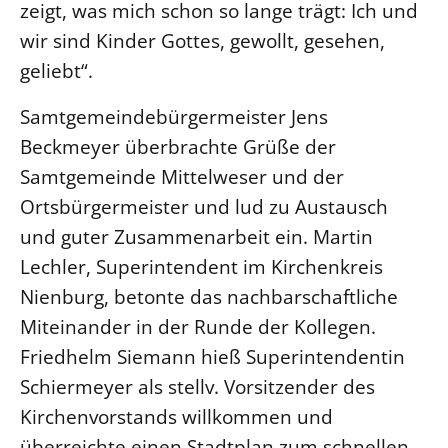
zeigt, was mich schon so lange trägt: Ich und
Öffentlichkeitsarbeit
wir sind Kinder Gottes, gewollt, gesehen,
Personalausschuss
geliebt“.
Projektmanagement
Samtgemeindebürgermeister Jens
Recht
Beckmeyer überbrachte Grüße der
Terminstundenplaner
Samtgemeinde Mittelweser und der
Ortsbürgermeister und lud zu Austausch
und guter Zusammenarbeit ein. Martin
Lechler, Superintendent im Kirchenkreis
Nienburg, betonte das nachbarschaftliche
Miteinander in der Runde der Kollegen.
Friedhelm Siemann hieß Superintendentin
Schiermeyer als stellv. Vorsitzender des
Kirchenvorstands willkommen und
überreichte einen Stadtplan zum schnellen