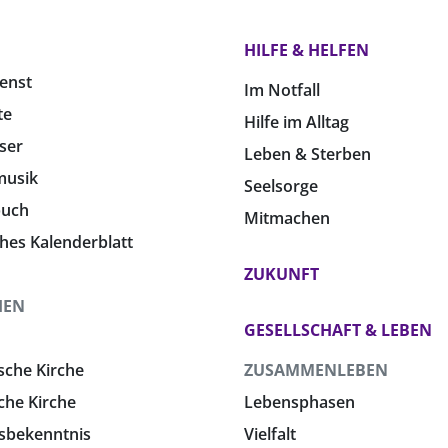
HILFE & HELFEN
enst
Im Notfall
te
Hilfe im Alltag
ser
Leben & Sterben
musik
Seelsorge
buch
Mitmachen
ches Kalenderblatt
ZUKUNFT
HEN
GESELLSCHAFT & LEBEN
sche Kirche
ZUSAMMENLEBEN
che Kirche
Lebensphasen
sbekenntnis
Vielfalt