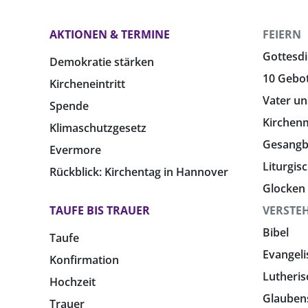
AKTIONEN & TERMINE
FEIERN
Gottesdi
Demokratie stärken
10 Gebo
Kircheneintritt
Vater un
Spende
Kirchen
Klimaschutzgesetz
Gesang
Evermore
Liturgis
Rückblick: Kirchentag in Hannover
Glocken
TAUFE BIS TRAUER
VERSTE
Bibel
Taufe
Evangeli
Konfirmation
Lutheris
Hochzeit
Glauben
Trauer