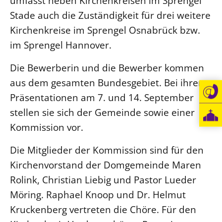
umfasst neben Kirchenkreisen im Sprengel
Stade auch die Zuständigkeit für drei weitere
Öffentlichkeitsarbeit
Kirchenkreise im Sprengel Osnabrück bzw.
Personalausschuss
im Sprengel Hannover.
Projektmanagement
Recht
Die Bewerberin und die Bewerber kommen
Terminstundenplaner
aus dem gesamten Bundesgebiet. Bei ihren
Präsentationen am 7. und 14. September
stellen sie sich der Gemeinde sowie einer
Kommission vor.
Die Mitglieder der Kommission sind für den
Kirchenvorstand der Domgemeinde Maren
Rolink, Christian Liebig und Pastor Lueder
Möring. Raphael Knoop und Dr. Helmut
Kruckenberg vertreten die Chöre. Für den