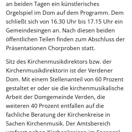
an beiden Tagen ein künstlerisches
Beschwerdestellen
Orgelspiel im Dom auf dem Programm. Dem
Ephoralbüro
schließt sich von 16.30 Uhr bis 17.15 Uhr ein
Finanzplanung
Gemeindesingen an. Nach diesen beiden
Fundraising
öffentlichen Teilen finden zum Abschluss der
IT-Service
Präsentationen Chorproben statt.
Corporate Design
Sitz des Kirchenmusikdirektors bzw. der
Interventionsplan
Kirchenmusikdirektorin ist der Verdener
Jahresgespräche
Dom. Mit einem Stellenanteil von 60 Prozent
Kantine Speiseplan
gestaltet er oder sie die kirchenmusikalische
Kirchliches Amtsblatt
Arbeit der Domgemeinde Verden, die
Kirchliche Verwaltung
weiteren 40 Prozent entfallen auf die
Klimaschutzgesetz
fachliche Beratung der Kirchenkreise in
Kunstreferat
Sachen Kirchenmusik. Der Amtsbereich
NKVK