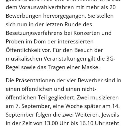
dem Vorauswahlverfahren mit mehr als 20
LANDESSYNODE
Bewerbungen hervorgegangen. Sie stellen
27. Landessynode
sich nun in der letzten Runde des
Kontakt
Besetzungsverfahrens bei Konzerten und
Hintergrund
Proben im Dom der interessierten
Öffentlichkeit vor. Für den Besuch der
MITARBEIT
musikalischen Veranstaltungen gilt die 3G-
Ehrenamt
Regel sowie das Tragen einer Maske.
Beruf
Die Präsentationen der vier Bewerber sind in
Freie Stellen
einen öffentlichen und einen nicht-
BIBLIOTHEK & ARCHIV
öffentlichen Teil gegliedert. Zwei musizieren
am 7. September, eine Woche später am 14.
SERVICE
September folgen die zwei Weiteren. Jeweils
Älterwerden im Pfarrberuf
in der Zeit von 13.00 Uhr bis 16.10 Uhr steht
Beteiligungsverfahren