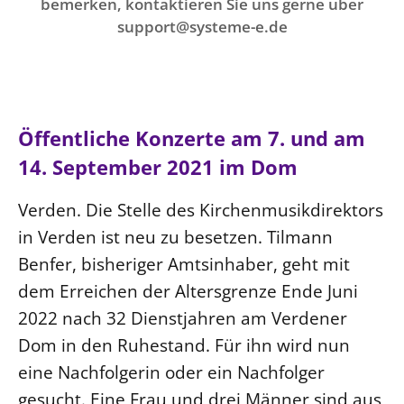
Ökumene
bemerken, kontaktieren Sie uns gerne über
Evangelische Kirche
Gegen Gewalt
support@systeme-e.de
Kirche und Finanzen
Impressum
Lutherische Kirche
Personalausschuss
Datenschutz
KLIMASCHUTZ
Glaubensbekenntnis
Kontakt
Nachhaltigkeit
LANDESKIRCHENAMT
Barrierefreiheit
Positionen
Erneuerbare Energien
Willkommen
Presse
Öffentliche Konzerte am 7. und am
Ökumene
Mobilität
Freie Stellen
Kollegium
14. September 2021 im Dom
Religionen
Naturschutz
Service für Gemeinden
Abteilungen des Landeskirchenamts
Verden. Die Stelle des Kirchenmusikdirektors
Suche
Gebäude
Rechnungsprüfungsamt
in Verden ist neu zu besetzen. Tilmann
Fachstelle Sexualisierte Gewalt
Benfer, bisheriger Amtsinhaber, geht mit
Beschwerdestellen
dem Erreichen der Altersgrenze Ende Juni
Kirchenämter
2022 nach 32 Dienstjahren am Verdener
Gleichstellung
Dom in den Ruhestand. Für ihn wird nun
Datenschutz
eine Nachfolgerin oder ein Nachfolger
Geschäftsstelle Landessynode
gesucht. Eine Frau und drei Männer sind aus