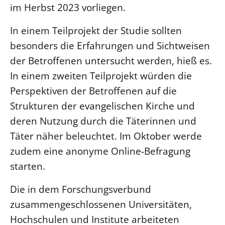
im Herbst 2023 vorliegen.
Beschwerdestellen
In einem Teilprojekt der Studie sollten
Ephoralbüro
besonders die Erfahrungen und Sichtweisen
Finanzplanung
der Betroffenen untersucht werden, hieß es.
Fundraising
In einem zweiten Teilprojekt würden die
IT-Service
Perspektiven der Betroffenen auf die
Corporate Design
Strukturen der evangelischen Kirche und
Interventionsplan
deren Nutzung durch die Täterinnen und
Jahresgespräche
Täter näher beleuchtet. Im Oktober werde
Kantine Speiseplan
zudem eine anonyme Online-Befragung
Kirchliches Amtsblatt
starten.
Kirchliche Verwaltung
Die in dem Forschungsverbund
Klimaschutzgesetz
zusammengeschlossenen Universitäten,
Kunstreferat
Hochschulen und Institute arbeiteten
NKVK