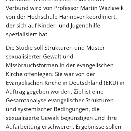
Verbund wird von Professor Martin Wazlawik
LANDESSYNODE
von der Hochschule Hannover koordiniert,
27. Landessynode
der sich auf Kinder- und Jugendhilfe
Kontakt
spezialisiert hat.
Hintergrund
Die Studie soll Strukturen und Muster
MITARBEIT
sexualisierter Gewalt und
Ehrenamt
Missbrauchsformen in der evangelischen
Beruf
Kirche offenlegen. Sie war von der
Freie Stellen
Evangelischen Kirche in Deutschland (EKD) in
Auftrag gegeben worden. Ziel ist eine
BIBLIOTHEK & ARCHIV
Gesamtanalyse evangelischer Strukturen
und systemischer Bedingungen, die
SERVICE
sexualisierte Gewalt begünstigen und ihre
Älterwerden im Pfarrberuf
Aufarbeitung erschweren. Ergebnisse sollen
Beteiligungsverfahren