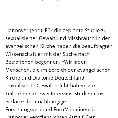
Ökumene
Evangelische Kirche
Gegen Gewalt
Kirche und Finanzen
Impressum
Lutherische Kirche
Personalausschuss
Datenschutz
KLIMASCHUTZ
Glaubensbekenntnis
Kontakt
Nachhaltigkeit
Hannover (epd). Für die geplante Studie zu
LANDESKIRCHENAMT
Barrierefreiheit
Positionen
Erneuerbare Energien
sexualisierter Gewalt und Missbrauch in der
Willkommen
Presse
Ökumene
evangelischen Kirche haben die beauftragten
Mobilität
Freie Stellen
Kollegium
Religionen
Wissenschaftler mit der Suche nach
Naturschutz
Service für Gemeinden
Abteilungen des Landeskirchenamts
Betroffenen begonnen. «Wir laden
Suche
Gebäude
Rechnungsprüfungsamt
Menschen, die im Bereich der evangelischen
Fachstelle Sexualisierte Gewalt
Kirche und Diakonie Deutschland
Beschwerdestellen
sexualisierte Gewalt erlebt haben, zur
Kirchenämter
Teilnahme an zwei Interview-Studien ein»,
Gleichstellung
erklärte der unabhängige
Datenschutz
Forschungsverbund ForuM in einem in
Geschäftsstelle Landessynode
Hannover veröffentlichten Aufruf. Der