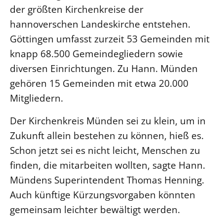
der größten Kirchenkreise der
LANDESSYNODE
hannoverschen Landeskirche entstehen.
27. Landessynode
Göttingen umfasst zurzeit 53 Gemeinden mit
Kontakt
knapp 68.500 Gemeindegliedern sowie
Hintergrund
diversen Einrichtungen. Zu Hann. Münden
gehören 15 Gemeinden mit etwa 20.000
MITARBEIT
Mitgliedern.
Ehrenamt
Der Kirchenkreis Münden sei zu klein, um in
Beruf
Zukunft allein bestehen zu können, hieß es.
Freie Stellen
Schon jetzt sei es nicht leicht, Menschen zu
finden, die mitarbeiten wollten, sagte Hann.
BIBLIOTHEK & ARCHIV
Mündens Superintendent Thomas Henning.
SERVICE
Auch künftige Kürzungsvorgaben könnten
Älterwerden im Pfarrberuf
gemeinsam leichter bewältigt werden.
Beteiligungsverfahren