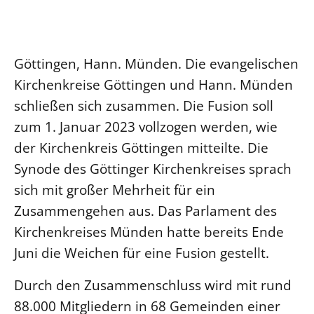
Ökumene
Evangelische Kirche
Gegen Gewalt
Kirche und Finanzen
Impressum
Lutherische Kirche
Personalausschuss
Datenschutz
KLIMASCHUTZ
Göttingen, Hann. Münden. Die evangelischen
Glaubensbekenntnis
Kontakt
Nachhaltigkeit
Kirchenkreise Göttingen und Hann. Münden
LANDESKIRCHENAMT
Barrierefreiheit
Positionen
Erneuerbare Energien
Willkommen
schließen sich zusammen. Die Fusion soll
Presse
Ökumene
Mobilität
Freie Stellen
zum 1. Januar 2023 vollzogen werden, wie
Kollegium
Religionen
Naturschutz
Service für Gemeinden
der Kirchenkreis Göttingen mitteilte. Die
Abteilungen des Landeskirchenamts
Suche
Gebäude
Synode des Göttinger Kirchenkreises sprach
Rechnungsprüfungsamt
sich mit großer Mehrheit für ein
Fachstelle Sexualisierte Gewalt
Zusammengehen aus. Das Parlament des
Beschwerdestellen
Kirchenkreises Münden hatte bereits Ende
Kirchenämter
Juni die Weichen für eine Fusion gestellt.
Gleichstellung
Datenschutz
Durch den Zusammenschluss wird mit rund
88.000 Mitgliedern in 68 Gemeinden einer
Geschäftsstelle Landessynode