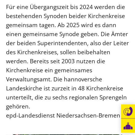
Für eine Übergangszeit bis 2024 werden die
Beschwerdestellen
bestehenden Synoden beider Kirchenkreise
Ephoralbüro
gemeinsam tagen. Ab 2025 wird es dann
Finanzplanung
einen gemeinsame Synode geben. Die Ämter
Fundraising
der beiden Superintendenten, also der Leiter
IT-Service
des Kirchenkreises, sollen beibehalten
Corporate Design
werden. Bereits seit 2003 nutzen die
Interventionsplan
Kirchenkreise ein gemeinsames
Jahresgespräche
Verwaltungsamt. Die hannoversche
Kantine Speiseplan
Landeskirche ist zurzeit in 48 Kirchenkreise
Kirchliches Amtsblatt
unterteilt, die zu sechs regionalen Sprengeln
gehören.
Kirchliche Verwaltung
epd-Landesdienst Niedersachsen-Bremen
Klimaschutzgesetz
Kunstreferat
NKVK