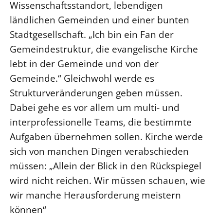
Wissenschaftsstandort, lebendigen
ländlichen Gemeinden und einer bunten
LANDESSYNODE
Stadtgesellschaft. „Ich bin ein Fan der
27. Landessynode
Gemeindestruktur, die evangelische Kirche
Kontakt
lebt in der Gemeinde und von der
Hintergrund
Gemeinde.“ Gleichwohl werde es
MITARBEIT
Strukturveränderungen geben müssen.
Ehrenamt
Dabei gehe es vor allem um multi- und
Beruf
interprofessionelle Teams, die bestimmte
Aufgaben übernehmen sollen. Kirche werde
Freie Stellen
sich von manchen Dingen verabschieden
BIBLIOTHEK & ARCHIV
müssen: „Allein der Blick in den Rückspiegel
wird nicht reichen. Wir müssen schauen, wie
SERVICE
wir manche Herausforderung meistern
Älterwerden im Pfarrberuf
können“
Beteiligungsverfahren