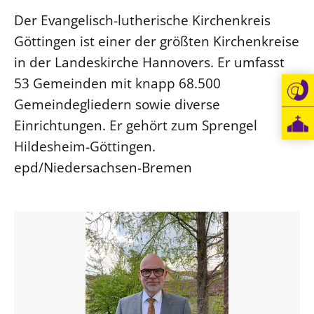
Der Evangelisch-lutherische Kirchenkreis
Beschwerdestellen
Göttingen ist einer der größten Kirchenkreise
Ephoralbüro
in der Landeskirche Hannovers. Er umfasst
Finanzplanung
53 Gemeinden mit knapp 68.500
Fundraising
Gemeindegliedern sowie diverse
IT-Service
Einrichtungen. Er gehört zum Sprengel
Corporate Design
Hildesheim-Göttingen.
Interventionsplan
epd/Niedersachsen-Bremen
Jahresgespräche
Kantine Speiseplan
Kirchliches Amtsblatt
Kirchliche Verwaltung
Klimaschutzgesetz
Kunstreferat
NKVK