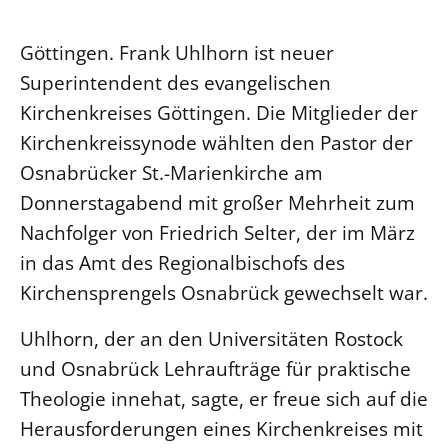
Ökumene
Evangelische Kirche
Gegen Gewalt
Kirche und Finanzen
Impressum
Göttingen. Frank Uhlhorn ist neuer
Lutherische Kirche
Personalausschuss
Datenschutz
Superintendent des evangelischen
KLIMASCHUTZ
Glaubensbekenntnis
Kontakt
Nachhaltigkeit
Kirchenkreises Göttingen. Die Mitglieder der
LANDESKIRCHENAMT
Barrierefreiheit
Positionen
Kirchenkreissynode wählten den Pastor der
Erneuerbare Energien
Willkommen
Presse
Ökumene
Osnabrücker St.-Marienkirche am
Mobilität
Freie Stellen
Kollegium
Religionen
Donnerstagabend mit großer Mehrheit zum
Naturschutz
Service für Gemeinden
Abteilungen des Landeskirchenamts
Nachfolger von Friedrich Selter, der im März
Suche
Gebäude
Rechnungsprüfungsamt
in das Amt des Regionalbischofs des
Fachstelle Sexualisierte Gewalt
Kirchensprengels Osnabrück gewechselt war.
Beschwerdestellen
Uhlhorn, der an den Universitäten Rostock
Kirchenämter
und Osnabrück Lehraufträge für praktische
Gleichstellung
Theologie innehat, sagte, er freue sich auf die
Datenschutz
Herausforderungen eines Kirchenkreises mit
Geschäftsstelle Landessynode