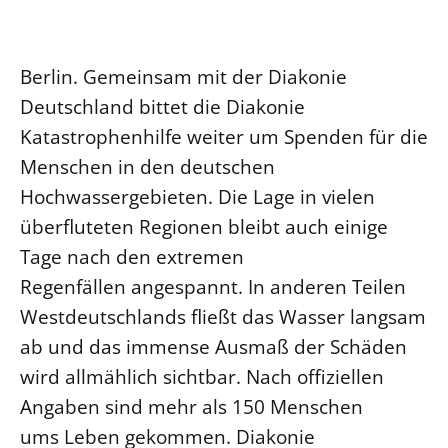
Ökumene
Evangelische Kirche
Gegen Gewalt
Kirche und Finanzen
Impressum
Lutherische Kirche
Personalausschuss
Datenschutz
Berlin. Gemeinsam mit der Diakonie
KLIMASCHUTZ
Glaubensbekenntnis
Kontakt
Deutschland bittet die Diakonie
Nachhaltigkeit
LANDESKIRCHENAMT
Barrierefreiheit
Positionen
Katastrophenhilfe weiter um Spenden für die
Erneuerbare Energien
Willkommen
Presse
Ökumene
Menschen in den deutschen
Mobilität
Freie Stellen
Kollegium
Religionen
Hochwassergebieten. Die Lage in vielen
Naturschutz
Service für Gemeinden
Abteilungen des Landeskirchenamts
überfluteten Regionen bleibt auch einige
Suche
Gebäude
Rechnungsprüfungsamt
Tage nach den extremen
Fachstelle Sexualisierte Gewalt
Regenfällen angespannt. In anderen Teilen
Beschwerdestellen
Westdeutschlands fließt das Wasser langsam
Kirchenämter
ab und das immense Ausmaß der Schäden
Gleichstellung
wird allmählich sichtbar. Nach offiziellen
Datenschutz
Angaben sind mehr als 150 Menschen
ums Leben gekommen. Diakonie
Geschäftsstelle Landessynode