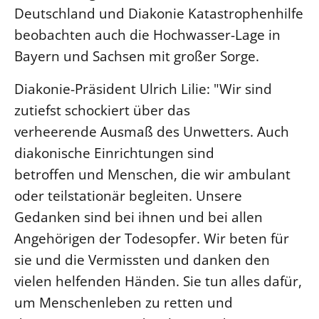
Deutschland und Diakonie Katastrophenhilfe
LANDESSYNODE
beobachten auch die Hochwasser-Lage in
27. Landessynode
Bayern und Sachsen mit großer Sorge.
Kontakt
Diakonie-Präsident Ulrich Lilie: "Wir sind
Hintergrund
zutiefst schockiert über das
verheerende Ausmaß des Unwetters. Auch
MITARBEIT
diakonische Einrichtungen sind
Ehrenamt
betroffen und Menschen, die wir ambulant
Beruf
oder teilstationär begleiten. Unsere
Freie Stellen
Gedanken sind bei ihnen und bei allen
Angehörigen der Todesopfer. Wir beten für
BIBLIOTHEK & ARCHIV
sie und die Vermissten und danken den
SERVICE
vielen helfenden Händen. Sie tun alles dafür,
Älterwerden im Pfarrberuf
um Menschenleben zu retten und
Beteiligungsverfahren