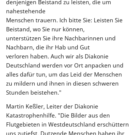
denjenigen Beistand zu leisten, die um
Beschwerdestellen
nahestehende
Ephoralbüro
Menschen trauern. Ich bitte Sie: Leisten Sie
Beistand, wo Sie nur können,
Finanzplanung
unterstützen Sie ihre Nachbarinnen und
Fundraising
Nachbarn, die ihr Hab und Gut
IT-Service
verloren haben. Auch wir als Diakonie
Corporate Design
Deutschland werden vor Ort anpacken und
Interventionsplan
alles dafür tun, um das Leid der Menschen
Jahresgespräche
zu mildern und ihnen in diesen schweren
Kantine Speiseplan
Stunden beistehen."
Kirchliches Amtsblatt
Martin Keßler, Leiter der Diakonie
Kirchliche Verwaltung
Katastrophenhilfe. "Die Bilder aus den
Klimaschutzgesetz
Flutgebieten in Westdeutschland erschüttern
Kunstreferat
uns zutiefst. Dutzende Menschen haben ihr
NKVK