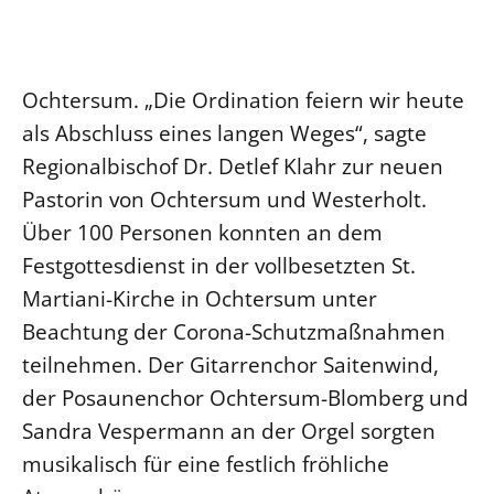
Ökumene
Evangelische Kirche
Gegen Gewalt
Kirche und Finanzen
Impressum
Lutherische Kirche
Personalausschuss
Datenschutz
KLIMASCHUTZ
Ochtersum. „Die Ordination feiern wir heute
Glaubensbekenntnis
Kontakt
Nachhaltigkeit
als Abschluss eines langen Weges“, sagte
LANDESKIRCHENAMT
Barrierefreiheit
Positionen
Erneuerbare Energien
Willkommen
Regionalbischof Dr. Detlef Klahr zur neuen
Presse
Ökumene
Mobilität
Freie Stellen
Pastorin von Ochtersum und Westerholt.
Kollegium
Religionen
Naturschutz
Service für Gemeinden
Über 100 Personen konnten an dem
Abteilungen des Landeskirchenamts
Suche
Gebäude
Festgottesdienst in der vollbesetzten St.
Rechnungsprüfungsamt
Martiani-Kirche in Ochtersum unter
Fachstelle Sexualisierte Gewalt
Beachtung der Corona-Schutzmaßnahmen
Beschwerdestellen
teilnehmen. Der Gitarrenchor Saitenwind,
Kirchenämter
der Posaunenchor Ochtersum-Blomberg und
Gleichstellung
Sandra Vespermann an der Orgel sorgten
Datenschutz
musikalisch für eine festlich fröhliche
Geschäftsstelle Landessynode