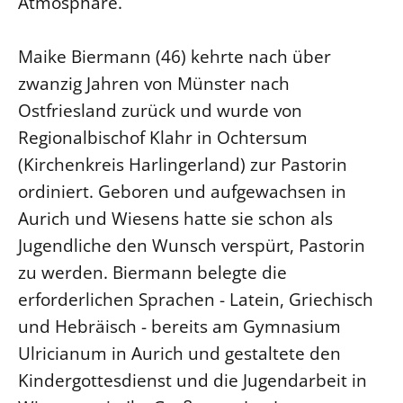
Atmosphäre.
LANDESSYNODE
Maike Biermann (46) kehrte nach über
27. Landessynode
zwanzig Jahren von Münster nach
Kontakt
Ostfriesland zurück und wurde von
Hintergrund
Regionalbischof Klahr in Ochtersum
(Kirchenkreis Harlingerland) zur Pastorin
MITARBEIT
ordiniert. Geboren und aufgewachsen in
Ehrenamt
Aurich und Wiesens hatte sie schon als
Beruf
Jugendliche den Wunsch verspürt, Pastorin
Freie Stellen
zu werden. Biermann belegte die
erforderlichen Sprachen - Latein, Griechisch
BIBLIOTHEK & ARCHIV
und Hebräisch - bereits am Gymnasium
SERVICE
Ulricianum in Aurich und gestaltete den
Älterwerden im Pfarrberuf
Kindergottesdienst und die Jugendarbeit in
Beteiligungsverfahren