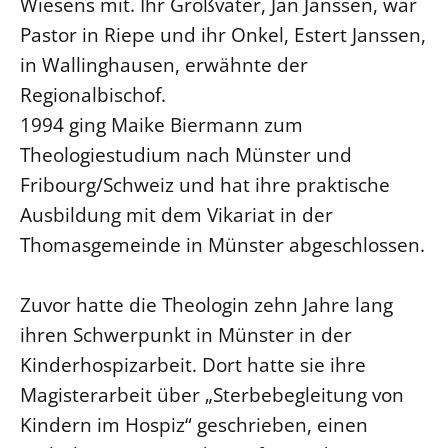
Wiesens mit. Ihr Großvater, Jan Janssen, war
Beschwerdestellen
Pastor in Riepe und ihr Onkel, Estert Janssen,
in Wallinghausen, erwähnte der
Ephoralbüro
Regionalbischof.
Finanzplanung
1994 ging Maike Biermann zum
Fundraising
Theologiestudium nach Münster und
IT-Service
Fribourg/Schweiz und hat ihre praktische
Corporate Design
Ausbildung mit dem Vikariat in der
Interventionsplan
Thomasgemeinde in Münster abgeschlossen.
Jahresgespräche
Kantine Speiseplan
Zuvor hatte die Theologin zehn Jahre lang
Kirchliches Amtsblatt
ihren Schwerpunkt in Münster in der
Kirchliche Verwaltung
Kinderhospizarbeit. Dort hatte sie ihre
Klimaschutzgesetz
Magisterarbeit über „Sterbebegleitung von
Kunstreferat
Kindern im Hospiz“ geschrieben, einen
NKVK