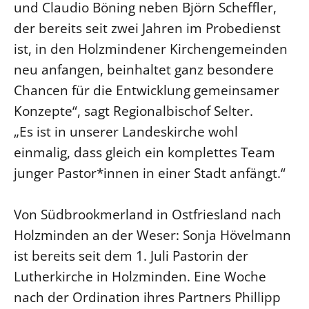
und Claudio Böning neben Björn Scheffler,
der bereits seit zwei Jahren im Probedienst
LANDESSYNODE
ist, in den Holzmindener Kirchengemeinden
27. Landessynode
neu anfangen, beinhaltet ganz besondere
Kontakt
Chancen für die Entwicklung gemeinsamer
Hintergrund
Konzepte“, sagt Regionalbischof Selter.
MITARBEIT
„Es ist in unserer Landeskirche wohl
Ehrenamt
einmalig, dass gleich ein komplettes Team
Beruf
junger Pastor*innen in einer Stadt anfängt.“
Freie Stellen
Von Südbrookmerland in Ostfriesland nach
BIBLIOTHEK & ARCHIV
Holzminden an der Weser: Sonja Hövelmann
ist bereits seit dem 1. Juli Pastorin der
SERVICE
Lutherkirche in Holzminden. Eine Woche
Älterwerden im Pfarrberuf
nach der Ordination ihres Partners Phillipp
Beteiligungsverfahren