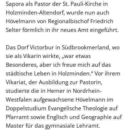
Sapora als Pastor der St. Pauli-Kirche in
Beschwerdestellen
Holzminden-Altendorf, wurde nun auch
Ephoralbüro
Hövelmann von Regionalbischof Friedrich
Finanzplanung
Selter förmlich in ihr neues Amt eingeführt.
Fundraising
IT-Service
Das Dorf Victorbur in Südbrookmerland, wo
sie als Vikarin wirkte, „war etwas
Corporate Design
Besonderes, aber ich freue mich auf das
Interventionsplan
städtische Leben in Holzminden.“ Vor ihrem
Jahresgespräche
Vikariat, der Ausbildung zur Pastorin,
Kantine Speiseplan
studierte die in Hemer in Nordrhein-
Kirchliches Amtsblatt
Westfalen aufgewachsene Hövelmann im
Kirchliche Verwaltung
Doppelstudium Evangelische Theologie auf
Klimaschutzgesetz
Pfarramt sowie Englisch und Geographie auf
Kunstreferat
Master für das gymnasiale Lehramt.
NKVK