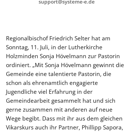
Ökumene
support@systeme-e.de
Evangelische Kirche
Gegen Gewalt
Kirche und Finanzen
Impressum
Lutherische Kirche
Personalausschuss
Datenschutz
KLIMASCHUTZ
Glaubensbekenntnis
Kontakt
Nachhaltigkeit
LANDESKIRCHENAMT
Barrierefreiheit
Positionen
Regionalbischof Friedrich Selter hat am
Erneuerbare Energien
Willkommen
Presse
Ökumene
Sonntag, 11. Juli, in der Lutherkirche
Mobilität
Freie Stellen
Kollegium
Holzminden Sonja Hövelmann zur Pastorin
Religionen
Naturschutz
Service für Gemeinden
Abteilungen des Landeskirchenamts
ordiniert. „Mit Sonja Hövelmann gewinnt die
Suche
Gebäude
Rechnungsprüfungsamt
Gemeinde eine talentierte Pastorin, die
Fachstelle Sexualisierte Gewalt
schon als ehrenamtlich engagierte
Jugendliche viel Erfahrung in der
Beschwerdestellen
Gemeindearbeit gesammelt hat und sich
Kirchenämter
gerne zusammen mit anderen auf neue
Gleichstellung
Wege begibt. Dass mit ihr aus dem gleichen
Datenschutz
Vikarskurs auch ihr Partner, Phillipp Sapora,
Geschäftsstelle Landessynode