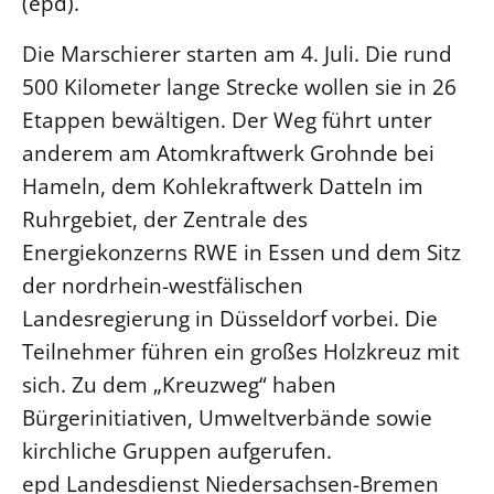
(epd).
LANDESSYNODE
Die Marschierer starten am 4. Juli. Die rund
27. Landessynode
500 Kilometer lange Strecke wollen sie in 26
Kontakt
Etappen bewältigen. Der Weg führt unter
Hintergrund
anderem am Atomkraftwerk Grohnde bei
Hameln, dem Kohlekraftwerk Datteln im
MITARBEIT
Ruhrgebiet, der Zentrale des
Ehrenamt
Energiekonzerns RWE in Essen und dem Sitz
Beruf
der nordrhein-westfälischen
Freie Stellen
Landesregierung in Düsseldorf vorbei. Die
Teilnehmer führen ein großes Holzkreuz mit
BIBLIOTHEK & ARCHIV
sich. Zu dem „Kreuzweg“ haben
Bürgerinitiativen, Umweltverbände sowie
SERVICE
kirchliche Gruppen aufgerufen.
Älterwerden im Pfarrberuf
epd Landesdienst Niedersachsen-Bremen
Beteiligungsverfahren