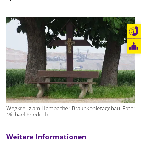
Beschwerdestellen
Ephoralbüro
Finanzplanung
Fundraising
IT-Service
Corporate Design
Interventionsplan
Jahresgespräche
Kantine Speiseplan
Kirchliches Amtsblatt
Wegkreuz am Hambacher Braunkohletagebau. Foto:
Kirchliche Verwaltung
Michael Friedrich
Klimaschutzgesetz
Kunstreferat
Weitere Informationen
NKVK