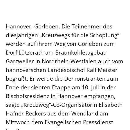
Ökumene
Evangelische Kirche
Gegen Gewalt
Kirche und Finanzen
Impressum
Lutherische Kirche
Personalausschuss
Datenschutz
KLIMASCHUTZ
Hannover, Gorleben. Die Teilnehmer des
Glaubensbekenntnis
Kontakt
Nachhaltigkeit
diesjährigen „Kreuzwegs für die Schöpfung“
LANDESKIRCHENAMT
Barrierefreiheit
Positionen
Erneuerbare Energien
Willkommen
werden auf ihrem Weg von Gorleben zum
Presse
Ökumene
Mobilität
Freie Stellen
Dorf Lützerath am Braunkohletagebau
Kollegium
Religionen
Naturschutz
Service für Gemeinden
Garzweiler in Nordrhein-Westfalen auch vom
Abteilungen des Landeskirchenamts
Suche
Gebäude
hannoverschen Landesbischof Ralf Meister
Rechnungsprüfungsamt
begrüßt. Er werde die Demonstranten zum
Fachstelle Sexualisierte Gewalt
Ende der siebten Etappe am 10. Juli in der
Beschwerdestellen
Bischofsresidenz in Hannover empfangen,
Kirchenämter
sagte „Kreuzweg“-Co-Organisatorin Elisabeth
Gleichstellung
Hafner-Reckers aus dem Wendland am
Datenschutz
Mittwoch dem Evangelischen Pressdienst
Geschäftsstelle Landessynode