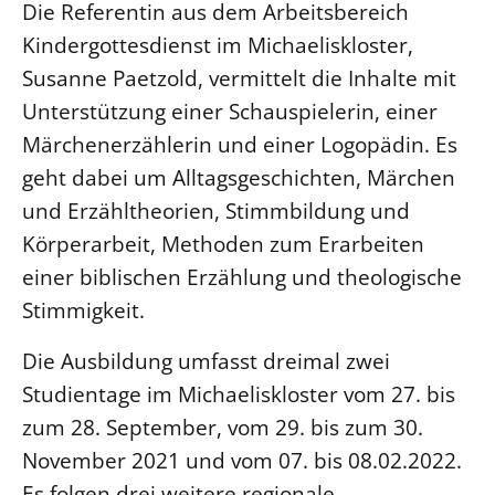
Die Referentin aus dem Arbeitsbereich
Kindergottesdienst im Michaeliskloster,
LANDESSYNODE
Susanne Paetzold, vermittelt die Inhalte mit
27. Landessynode
Unterstützung einer Schauspielerin, einer
Kontakt
Märchenerzählerin und einer Logopädin. Es
Hintergrund
geht dabei um Alltagsgeschichten, Märchen
MITARBEIT
und Erzähltheorien, Stimmbildung und
Ehrenamt
Körperarbeit, Methoden zum Erarbeiten
Beruf
einer biblischen Erzählung und theologische
Stimmigkeit.
Freie Stellen
Die Ausbildung umfasst dreimal zwei
BIBLIOTHEK & ARCHIV
Studientage im Michaeliskloster vom 27. bis
zum 28. September, vom 29. bis zum 30.
SERVICE
November 2021 und vom 07. bis 08.02.2022.
Älterwerden im Pfarrberuf
Es folgen drei weitere regionale
Beteiligungsverfahren