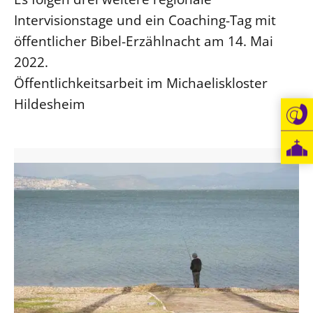
Intervisionstage und ein Coaching-Tag mit
Beschwerdestellen
öffentlicher Bibel-Erzählnacht am 14. Mai
Ephoralbüro
2022.
Finanzplanung
Öffentlichkeitsarbeit im Michaeliskloster
Fundraising
Hildesheim
IT-Service
Corporate Design
Interventionsplan
Jahresgespräche
Kantine Speiseplan
Kirchliches Amtsblatt
Kirchliche Verwaltung
Klimaschutzgesetz
Kunstreferat
NKVK