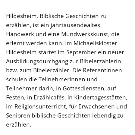
Ökumene
Evangelische Kirche
Gegen Gewalt
Kirche und Finanzen
Impressum
Hildesheim. Biblische Geschichten zu
Lutherische Kirche
Personalausschuss
Datenschutz
erzählen, ist ein jahrtausendealtes
KLIMASCHUTZ
Glaubensbekenntnis
Kontakt
Nachhaltigkeit
Handwerk und eine Mundwerkskunst, die
LANDESKIRCHENAMT
Barrierefreiheit
Positionen
erlernt werden kann. Im Michaeliskloster
Erneuerbare Energien
Willkommen
Presse
Ökumene
Hildesheim startet im September ein neuer
Mobilität
Freie Stellen
Kollegium
Religionen
Ausbildungsdurchgang zur Bibelerzählerin
Naturschutz
Service für Gemeinden
Abteilungen des Landeskirchenamts
bzw. zum Bibelerzähler. Die Referentinnen
Suche
Gebäude
Rechnungsprüfungsamt
schulen die Teilnehmerinnen und
Fachstelle Sexualisierte Gewalt
Teilnehmer darin, in Gottesdiensten, auf
Beschwerdestellen
Festen, in Erzählcafés, in Kindertagesstätten,
Kirchenämter
im Religionsunterricht, für Erwachsenen und
Gleichstellung
Senioren biblische Geschichten lebendig zu
Datenschutz
erzählen.
Geschäftsstelle Landessynode