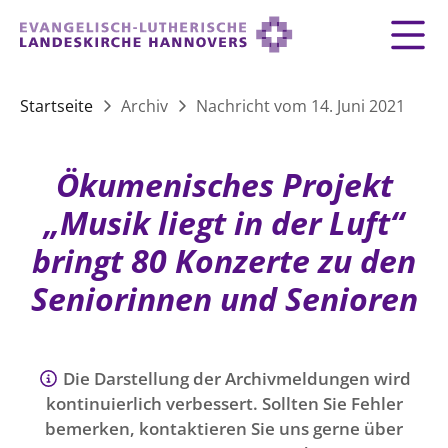
Zurück
Zurück
Zurück
Zurück
Zurück
Zurück
LANDESKIRCHE
Startseite
Archiv
Nachricht vom 14. Juni 2021
LANDESKIRCHE
DEMOKRATIE STÄRKEN
TAUFE
FEIERN
IM NOTFALL
ZUSAMMENLEBEN
SERVICE FÜR GEMEINDEN
Landesbischof
Gottesdienst
Lebensphasen
Ökumenisches Projekt
AKTIONEN & TERMINE
KIRCHENEINTRITT
KONFIRMATION
HILFE IM ALLTAG
Bischofsrat
10 Gebote
Vielfalt
„Musik liegt in der Luft“
Sprengel und Kirchenkreise der Landeskirche
Vater unser
Hilfe für Geflüchtete
TAUFE BIS TRAUER
SPENDE
HOCHZEIT
LEBEN & STERBEN
bringt 80 Konzerte zu den
Hannovers
Kirchenmusik
Partnerschaft weltweit
GLAUBE
Seniorinnen und Senioren
Organigramm der Landeskirche
Gesangbuch
Bildung
KLIMASCHUTZGESETZ
TRAUER
SEELSORGE
Beschwerdestellen
Liturgisches Kalenderblatt
HILFE & HELFEN
FRIEDEN
Konföderation evangelischer Kirchen in
EVERMORE
MITMACHEN
Glocken
ZUKUNFT
Friedensethik
Die Darstellung der Archivmeldungen wird
Niedersachsen
kontinuierlich verbessert. Sollten Sie Fehler
RÜCKBLICK: KIRCHENTAG IN HANNOVER
Friedensarbeit
VERSTEHEN
Einrichtungen
GESELLSCHAFT & LEBEN
bemerken, kontaktieren Sie uns gerne über
Bibel
Friedensorte