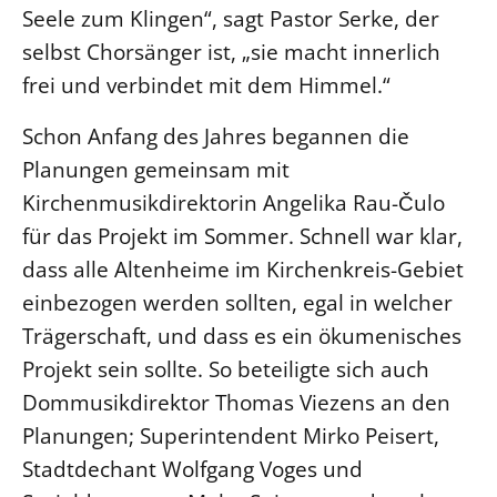
Seele zum Klingen“, sagt Pastor Serke, der
Beschwerdestellen
selbst Chorsänger ist, „sie macht innerlich
Ephoralbüro
frei und verbindet mit dem Himmel.“
Finanzplanung
Schon Anfang des Jahres begannen die
Fundraising
Planungen gemeinsam mit
IT-Service
Kirchenmusikdirektorin Angelika Rau-Čulo
Corporate Design
für das Projekt im Sommer. Schnell war klar,
Interventionsplan
dass alle Altenheime im Kirchenkreis-Gebiet
Jahresgespräche
einbezogen werden sollten, egal in welcher
Kantine Speiseplan
Trägerschaft, und dass es ein ökumenisches
Kirchliches Amtsblatt
Projekt sein sollte. So beteiligte sich auch
Kirchliche Verwaltung
Dommusikdirektor Thomas Viezens an den
Klimaschutzgesetz
Planungen; Superintendent Mirko Peisert,
Kunstreferat
Stadtdechant Wolfgang Voges und
NKVK