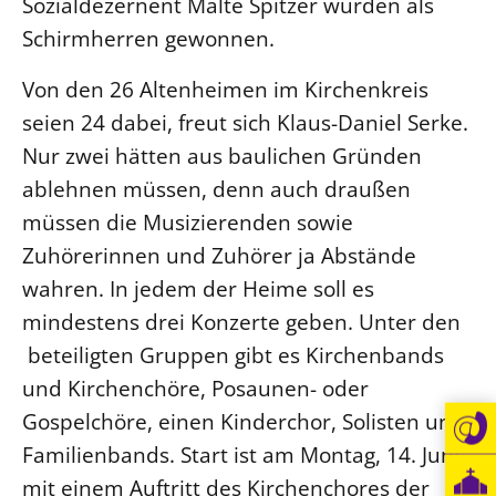
Sozialdezernent Malte Spitzer wurden als
Öffentlichkeitsarbeit
Schirmherren gewonnen.
Personalausschuss
Von den 26 Altenheimen im Kirchenkreis
Projektmanagement
seien 24 dabei, freut sich Klaus-Daniel Serke.
Recht
Nur zwei hätten aus baulichen Gründen
Terminstundenplaner
ablehnen müssen, denn auch draußen
müssen die Musizierenden sowie
Zuhörerinnen und Zuhörer ja Abstände
wahren. In jedem der Heime soll es
mindestens drei Konzerte geben. Unter den
beteiligten Gruppen gibt es Kirchenbands
und Kirchenchöre, Posaunen- oder
Gospelchöre, einen Kinderchor, Solisten und
Familienbands. Start ist am Montag, 14. Juni,
mit einem Auftritt des Kirchenchores der