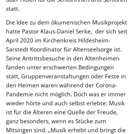
statt.
LANDESSYNODE
27. Landessynode
Die Idee zu dem ökumenischen Musikprojekt
Kontakt
hatte Pastor Klaus-Daniel Serke, der sich seit
April 2020 im Kirchenkreis Hildesheim-
Hintergrund
Sarstedt Koordinator für Altenseelsorge ist.
MITARBEIT
Seine Antrittsbesuche in den Altenheimen
Ehrenamt
fanden unter erschwerten Bedingungen
Beruf
statt, Gruppenveranstaltungen oder Feste in
Freie Stellen
den Heimen waren während der Corona-
Pandemie nicht möglich. Doch was er immer
BIBLIOTHEK & ARCHIV
wieder hörte und auch selbst erlebte: Musik
ist für die Älteren eine Quelle der Freude,
SERVICE
ganz besonders, wenn es Stücke zum
Älterwerden im Pfarrberuf
Mitsingen sind. „Musik erhebt und bringt die
Beteiligungsverfahren