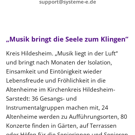
Ökumene
support@systeme-e.de
Evangelische Kirche
Gegen Gewalt
Kirche und Finanzen
Impressum
Lutherische Kirche
Personalausschuss
Datenschutz
KLIMASCHUTZ
Glaubensbekenntnis
Kontakt
Nachhaltigkeit
LANDESKIRCHENAMT
Barrierefreiheit
Positionen
„Musik bringt die Seele zum Klingen“
Erneuerbare Energien
Willkommen
Presse
Ökumene
Mobilität
Kreis Hildesheim. „Musik liegt in der Luft“
Freie Stellen
Kollegium
Religionen
und bringt nach Monaten der Isolation,
Naturschutz
Service für Gemeinden
Abteilungen des Landeskirchenamts
Suche
Einsamkeit und Eintönigkeit wieder
Gebäude
Rechnungsprüfungsamt
Lebensfreude und Fröhlichkeit in die
Fachstelle Sexualisierte Gewalt
Altenheime im Kirchenkreis Hildesheim-
Beschwerdestellen
Sarstedt: 36 Gesangs- und
Kirchenämter
Instrumentalgruppen machen mit, 24
Gleichstellung
Altenheime werden zu Aufführungsorten, 80
Datenschutz
Konzerte finden in Gärten, auf Terrassen
Geschäftsstelle Landessynode
oder Höfen für die Seniorinnen und Senioren