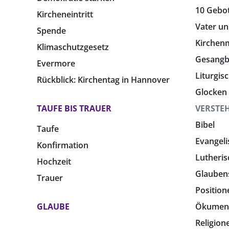
10 Gebo
Kircheneintritt
Vater un
Spende
Kirchen
Klimaschutzgesetz
Gesang
Evermore
Liturgis
Rückblick: Kirchentag in Hannover
Glocken
TAUFE BIS TRAUER
VERSTE
Bibel
Taufe
Evangeli
Konfirmation
Lutheris
Hochzeit
Glauben
Trauer
Position
GLAUBE
Ökumen
Religion