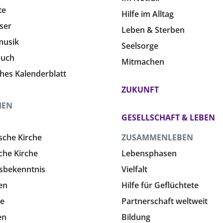
te
Hilfe im Alltag
ser
Leben & Sterben
musik
Seelsorge
buch
Mitmachen
ches Kalenderblatt
ZUKUNFT
HEN
GESELLSCHAFT & LEBEN
sche Kirche
ZUSAMMENLEBEN
che Kirche
Lebensphasen
sbekenntnis
Vielfalt
en
Hilfe für Geflüchtete
e
Partnerschaft weltweit
en
Bildung