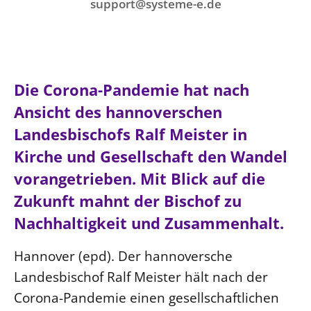
Ökumene
support@systeme-e.de
Evangelische Kirche
Gegen Gewalt
Kirche und Finanzen
Impressum
Lutherische Kirche
Personalausschuss
Datenschutz
KLIMASCHUTZ
Glaubensbekenntnis
Kontakt
Nachhaltigkeit
LANDESKIRCHENAMT
Barrierefreiheit
Positionen
Die Corona-Pandemie hat nach
Erneuerbare Energien
Willkommen
Presse
Ökumene
Ansicht des hannoverschen
Mobilität
Freie Stellen
Kollegium
Religionen
Landesbischofs Ralf Meister in
Naturschutz
Service für Gemeinden
Abteilungen des Landeskirchenamts
Kirche und Gesellschaft den Wandel
Suche
Gebäude
Rechnungsprüfungsamt
vorangetrieben. Mit Blick auf die
Fachstelle Sexualisierte Gewalt
Zukunft mahnt der Bischof zu
Beschwerdestellen
Nachhaltigkeit und Zusammenhalt.
Kirchenämter
Hannover (epd). Der hannoversche
Gleichstellung
Landesbischof Ralf Meister hält nach der
Datenschutz
Corona-Pandemie einen gesellschaftlichen
Geschäftsstelle Landessynode