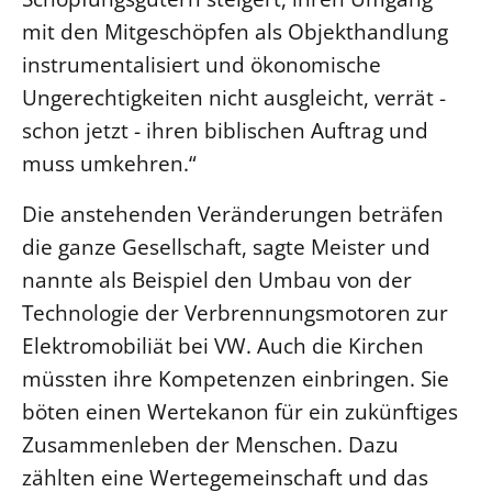
mit den Mitgeschöpfen als Objekthandlung
Beschwerdestellen
instrumentalisiert und ökonomische
Ephoralbüro
Ungerechtigkeiten nicht ausgleicht, verrät -
Finanzplanung
schon jetzt - ihren biblischen Auftrag und
Fundraising
muss umkehren.“
IT-Service
Corporate Design
Die anstehenden Veränderungen beträfen
die ganze Gesellschaft, sagte Meister und
Interventionsplan
nannte als Beispiel den Umbau von der
Jahresgespräche
Technologie der Verbrennungsmotoren zur
Kantine Speiseplan
Elektromobiliät bei VW. Auch die Kirchen
Kirchliches Amtsblatt
müssten ihre Kompetenzen einbringen. Sie
Kirchliche Verwaltung
böten einen Wertekanon für ein zukünftiges
Klimaschutzgesetz
Zusammenleben der Menschen. Dazu
Kunstreferat
zählten eine Wertegemeinschaft und das
NKVK