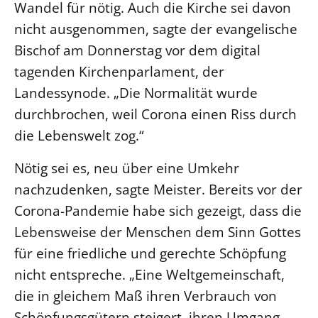
Wandel für nötig. Auch die Kirche sei davon
nicht ausgenommen, sagte der evangelische
LANDESSYNODE
Bischof am Donnerstag vor dem digital
27. Landessynode
tagenden Kirchenparlament, der
Kontakt
Landessynode. „Die Normalität wurde
Hintergrund
durchbrochen, weil Corona einen Riss durch
MITARBEIT
die Lebenswelt zog.“
Ehrenamt
Nötig sei es, neu über eine Umkehr
Beruf
nachzudenken, sagte Meister. Bereits vor der
Freie Stellen
Corona-Pandemie habe sich gezeigt, dass die
Lebensweise der Menschen dem Sinn Gottes
BIBLIOTHEK & ARCHIV
für eine friedliche und gerechte Schöpfung
nicht entspreche. „Eine Weltgemeinschaft,
SERVICE
die in gleichem Maß ihren Verbrauch von
Älterwerden im Pfarrberuf
Schöpfungsgütern steigert, ihren Umgang
Beteiligungsverfahren