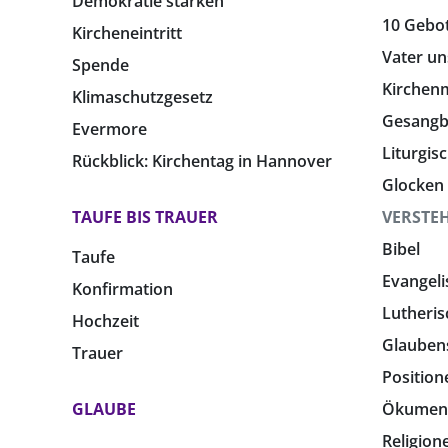
Demokratie stärken
10 Gebo
Kircheneintritt
Vater un
Spende
Kirchen
Klimaschutzgesetz
Gesang
Evermore
Liturgis
Rückblick: Kirchentag in Hannover
Glocken
TAUFE BIS TRAUER
VERSTE
Bibel
Taufe
Evangeli
Konfirmation
Lutheris
Hochzeit
Glauben
Trauer
Position
GLAUBE
Ökumen
Religion