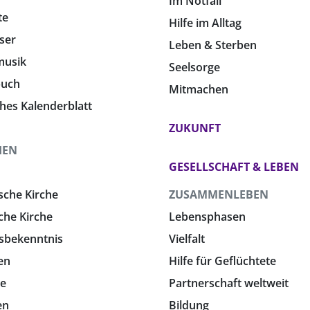
Im Notfall
te
Hilfe im Alltag
ser
Leben & Sterben
musik
Seelsorge
buch
Mitmachen
ches Kalenderblatt
ZUKUNFT
HEN
GESELLSCHAFT & LEBEN
sche Kirche
ZUSAMMENLEBEN
che Kirche
Lebensphasen
sbekenntnis
Vielfalt
en
Hilfe für Geflüchtete
e
Partnerschaft weltweit
en
Bildung