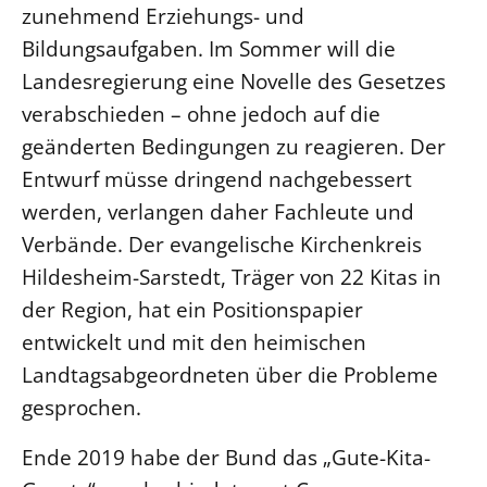
zunehmend Erziehungs- und
LANDESSYNODE
Bildungsaufgaben. Im Sommer will die
27. Landessynode
Landesregierung eine Novelle des Gesetzes
Kontakt
verabschieden – ohne jedoch auf die
geänderten Bedingungen zu reagieren. Der
Hintergrund
Entwurf müsse dringend nachgebessert
MITARBEIT
werden, verlangen daher Fachleute und
Ehrenamt
Verbände. Der evangelische Kirchenkreis
Beruf
Hildesheim-Sarstedt, Träger von 22 Kitas in
Freie Stellen
der Region, hat ein Positionspapier
entwickelt und mit den heimischen
BIBLIOTHEK & ARCHIV
Landtagsabgeordneten über die Probleme
gesprochen.
SERVICE
Älterwerden im Pfarrberuf
Ende 2019 habe der Bund das „Gute-Kita-
Beteiligungsverfahren