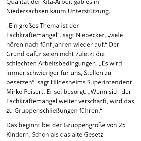
Qualität der Kita-Arbeit gab es in
Öffentlichkeitsarbeit
Niedersachsen kaum Unterstützung.
Personalausschuss
„Ein großes Thema ist der
Projektmanagement
Fachkräftemangel“, sagt Niebecker, „viele
Recht
hören nach fünf Jahren wieder auf.“ Der
Terminstundenplaner
Grund dafür seien nicht zuletzt die
schlechten Arbeitsbedingungen. „Es wird
immer schwieriger für uns, Stellen zu
besetzen“, sagt Hildesheims Superintendent
Mirko Peisert. Er sei besorgt: „Wenn sich der
Fachkräftemangel weiter verschärft, wird das
zu Gruppenschließungen führen.“
Das beginnt bei der Gruppengröße von 25
Kindern. Schon als das alte Gesetz