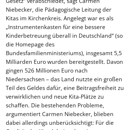
Gesetz“ verabschiedet, sagt Carmen
Niebecker, die Pädagogische Leitung der
Beschwerdestellen
Kitas im Kirchenkreis. Angelegt war es als
Ephoralbüro
„Instrumentenkasten für eine bessere
Finanzplanung
Kinderbetreuung überall in Deutschland“ (so
Fundraising
die Homepage des
IT-Service
Bundesfamilienministeriums), insgesamt 5,5
Corporate Design
Milliarden Euro wurden bereitgestellt. Davon
Interventionsplan
gingen 526 Millionen Euro nach
Jahresgespräche
Niedersachsen – das Land nutzte ein großen
Kantine Speiseplan
Teil des Geldes dafür, eine Beitragsfreiheit zu
Kirchliches Amtsblatt
verwirklichen und neue Kita-Plätze zu
Kirchliche Verwaltung
schaffen. Die bestehenden Probleme,
Klimaschutzgesetz
argumentiert Carmen Niebecker, blieben
Kunstreferat
dabei allerdings unberücksichtigt: Für die
NKVK