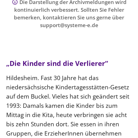
Ökumene
Die Darstellung der Archivmeldungen wird
Evangelische Kirche
Gegen Gewalt
kontinuierlich verbessert. Sollten Sie Fehler
Kirche und Finanzen
Impressum
bemerken, kontaktieren Sie uns gerne über
Lutherische Kirche
Personalausschuss
Datenschutz
KLIMASCHUTZ
support@systeme-e.de
Glaubensbekenntnis
Kontakt
Nachhaltigkeit
LANDESKIRCHENAMT
Barrierefreiheit
Positionen
Erneuerbare Energien
Willkommen
Presse
Ökumene
Mobilität
Freie Stellen
Kollegium
Religionen
„Die Kinder sind die Verlierer“
Naturschutz
Service für Gemeinden
Abteilungen des Landeskirchenamts
Suche
Gebäude
Rechnungsprüfungsamt
Hildesheim. Fast 30 Jahre hat das
Fachstelle Sexualisierte Gewalt
niedersächsische Kindertagesstätten-Gesetz
Beschwerdestellen
auf dem Buckel. Vieles hat sich geändert seit
Kirchenämter
1993: Damals kamen die Kinder bis zum
Mittag in die Kita, heute verbringen sie acht
Gleichstellung
bis zehn Stunden dort. Sie essen in ihren
Datenschutz
Gruppen, die ErzieherInnen übernehmen
Geschäftsstelle Landessynode