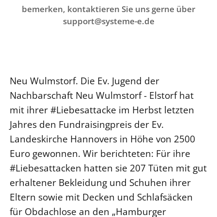
Ökumene
bemerken, kontaktieren Sie uns gerne über
Evangelische Kirche
Gegen Gewalt
Kirche und Finanzen
Impressum
support@systeme-e.de
Lutherische Kirche
Personalausschuss
Datenschutz
KLIMASCHUTZ
Glaubensbekenntnis
Kontakt
Nachhaltigkeit
LANDESKIRCHENAMT
Barrierefreiheit
Positionen
Erneuerbare Energien
Willkommen
Presse
Ökumene
Neu Wulmstorf. Die Ev. Jugend der
Mobilität
Freie Stellen
Kollegium
Religionen
Nachbarschaft Neu Wulmstorf - Elstorf hat
Naturschutz
Service für Gemeinden
Abteilungen des Landeskirchenamts
mit ihrer #Liebesattacke im Herbst letzten
Suche
Gebäude
Rechnungsprüfungsamt
Jahres den Fundraisingpreis der Ev.
Fachstelle Sexualisierte Gewalt
Landeskirche Hannovers in Höhe von 2500
Beschwerdestellen
Euro gewonnen. Wir berichteten: Für ihre
Kirchenämter
#Liebesattacken hatten sie 207 Tüten mit gut
Gleichstellung
erhaltener Bekleidung und Schuhen ihrer
Datenschutz
Eltern sowie mit Decken und Schlafsäcken
für Obdachlose an den „Hamburger
Geschäftsstelle Landessynode