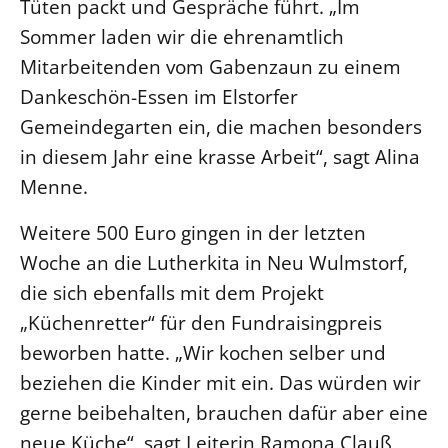
Tüten packt und Gespräche führt. „Im
Beschwerdestellen
Sommer laden wir die ehrenamtlich
Ephoralbüro
Mitarbeitenden vom Gabenzaun zu einem
Dankeschön-Essen im Elstorfer
Finanzplanung
Gemeindegarten ein, die machen besonders
Fundraising
in diesem Jahr eine krasse Arbeit“, sagt Alina
IT-Service
Menne.
Corporate Design
Interventionsplan
Weitere 500 Euro gingen in der letzten
Jahresgespräche
Woche an die Lutherkita in Neu Wulmstorf,
Kantine Speiseplan
die sich ebenfalls mit dem Projekt
Kirchliches Amtsblatt
„Küchenretter“ für den Fundraisingpreis
beworben hatte. „Wir kochen selber und
Kirchliche Verwaltung
beziehen die Kinder mit ein. Das würden wir
Klimaschutzgesetz
gerne beibehalten, brauchen dafür aber eine
Kunstreferat
neue Küche“, sagt Leiterin Ramona Clauß,
NKVK