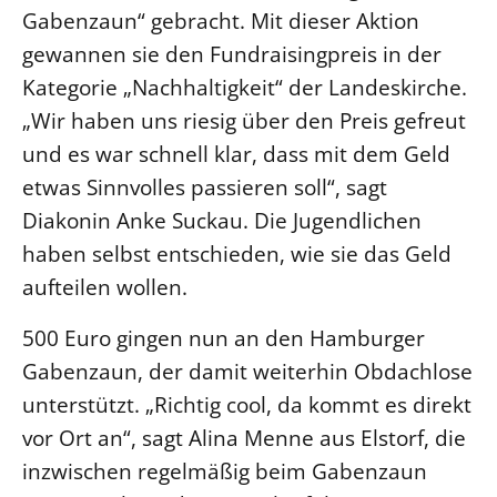
Gabenzaun“ gebracht. Mit dieser Aktion
LANDESSYNODE
gewannen sie den Fundraisingpreis in der
27. Landessynode
Kategorie „Nachhaltigkeit“ der Landeskirche.
Kontakt
„Wir haben uns riesig über den Preis gefreut
Hintergrund
und es war schnell klar, dass mit dem Geld
etwas Sinnvolles passieren soll“, sagt
MITARBEIT
Diakonin Anke Suckau. Die Jugendlichen
Ehrenamt
haben selbst entschieden, wie sie das Geld
Beruf
aufteilen wollen.
Freie Stellen
500 Euro gingen nun an den Hamburger
Gabenzaun, der damit weiterhin Obdachlose
BIBLIOTHEK & ARCHIV
unterstützt. „Richtig cool, da kommt es direkt
SERVICE
vor Ort an“, sagt Alina Menne aus Elstorf, die
Älterwerden im Pfarrberuf
inzwischen regelmäßig beim Gabenzaun
Beteiligungsverfahren