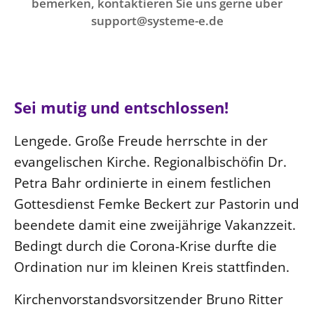
Ökumene
bemerken, kontaktieren Sie uns gerne über
Evangelische Kirche
Gegen Gewalt
support@systeme-e.de
Kirche und Finanzen
Impressum
Lutherische Kirche
Personalausschuss
Datenschutz
KLIMASCHUTZ
Glaubensbekenntnis
Kontakt
Nachhaltigkeit
LANDESKIRCHENAMT
Barrierefreiheit
Positionen
Erneuerbare Energien
Willkommen
Presse
Sei mutig und entschlossen!
Ökumene
Mobilität
Freie Stellen
Kollegium
Religionen
Lengede. Große Freude herrschte in der
Naturschutz
Service für Gemeinden
Abteilungen des Landeskirchenamts
evangelischen Kirche. Regionalbischöfin Dr.
Suche
Gebäude
Rechnungsprüfungsamt
Petra Bahr ordinierte in einem festlichen
Fachstelle Sexualisierte Gewalt
Gottesdienst Femke Beckert zur Pastorin und
Beschwerdestellen
beendete damit eine zweijährige Vakanzzeit.
Kirchenämter
Bedingt durch die Corona-Krise durfte die
Gleichstellung
Ordination nur im kleinen Kreis stattfinden.
Datenschutz
Kirchenvorstandsvorsitzender Bruno Ritter
Geschäftsstelle Landessynode