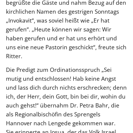
begrüßte die Gäste und nahm Bezug auf den
kirchlichen Namen des gestrigen Sonntags
LANDESSYNODE
„Invokavit“, was soviel heißt wie „Er hat
27. Landessynode
gerufen“. „Heute können wir sagen: Wir
Kontakt
haben gerufen und er hat uns erhört und
Hintergrund
uns eine neue Pastorin geschickt“, freute sich
Ritter.
MITARBEIT
Ehrenamt
Die Predigt zum Ordinationsspruch „Sei
Beruf
mutig und entschlossen! Hab keine Angst
Freie Stellen
und lass dich durch nichts erschrecken; denn
ich, der Herr, dein Gott, bin bei dir, wohin du
BIBLIOTHEK & ARCHIV
auch gehst!“ übernahm Dr. Petra Bahr, die
als Regionalbischöfin des Sprengels
SERVICE
Hannover nach Lengede gekommen war.
Älterwerden im Pfarrberuf
Sie erinnerte an Josua, der das Volk Israel
Beteiligungsverfahren