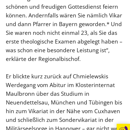
schönen und freudigen Gottesdienst feiern
Öffentlichkeitsarbeit
können. Andernfalls wären Sie nämlich Vikar
Personalausschuss
und dann Pfarrer in Bayern geworden.* Und
Projektmanagement
Sie waren noch nicht einmal 23, als Sie das
Recht
erste theologische Examen abgelegt haben –
Terminstundenplaner
was schon eine besondere Leistung ist“,
erklärte der Regionalbischof.
Er blickte kurz zurück auf Chmielewskis
Werdegang vom Abitur im Klosterinternat
Maulbronn über das Studium in
Neuendettelsau, München und Tübingen bis
hin zum Vikariat in der Nähe vom Cuxhaven
und schließlich zum Sondervikariat in der
Militärseelsorge in Hannover – gar nicht weit