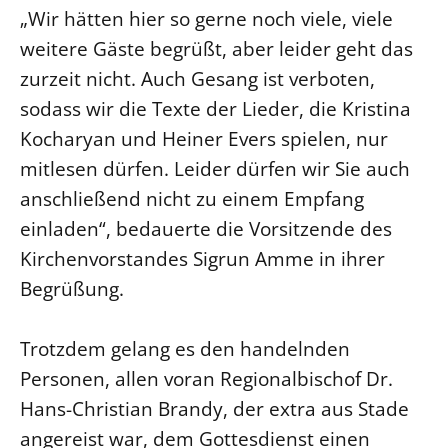
„Wir hätten hier so gerne noch viele, viele
LANDESSYNODE
weitere Gäste begrüßt, aber leider geht das
27. Landessynode
zurzeit nicht. Auch Gesang ist verboten,
Kontakt
sodass wir die Texte der Lieder, die Kristina
Hintergrund
Kocharyan und Heiner Evers spielen, nur
mitlesen dürfen. Leider dürfen wir Sie auch
MITARBEIT
anschließend nicht zu einem Empfang
Ehrenamt
einladen“, bedauerte die Vorsitzende des
Beruf
Kirchenvorstandes Sigrun Amme in ihrer
Freie Stellen
Begrüßung.
BIBLIOTHEK & ARCHIV
Trotzdem gelang es den handelnden
Personen, allen voran Regionalbischof Dr.
SERVICE
Hans-Christian Brandy, der extra aus Stade
Älterwerden im Pfarrberuf
angereist war, dem Gottesdienst einen
Beteiligungsverfahren