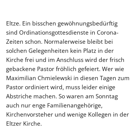
Ökumene
Evangelische Kirche
Gegen Gewalt
Kirche und Finanzen
Impressum
Lutherische Kirche
Personalausschuss
Datenschutz
Eltze. Ein bisschen gewöhnungsbedürftig
KLIMASCHUTZ
Glaubensbekenntnis
Kontakt
sind Ordinationsgottesdienste in Corona-
Nachhaltigkeit
LANDESKIRCHENAMT
Barrierefreiheit
Positionen
Zeiten schon. Normalerweise bleibt bei
Erneuerbare Energien
Willkommen
Presse
Ökumene
solchen Gelegenheiten kein Platz in der
Mobilität
Freie Stellen
Kollegium
Religionen
Kirche frei und im Anschluss wird der frisch
Naturschutz
Service für Gemeinden
Abteilungen des Landeskirchenamts
gebackene Pastor fröhlich gefeiert. Wer wie
Suche
Gebäude
Rechnungsprüfungsamt
Maximilian Chmielewski in diesen Tagen zum
Fachstelle Sexualisierte Gewalt
Pastor ordiniert wird, muss leider einige
Beschwerdestellen
Abstriche machen. So waren am Sonntag
Kirchenämter
auch nur enge Familienangehörige,
Gleichstellung
Kirchenvorsteher und wenige Kollegen in der
Datenschutz
Eltzer Kirche.
Geschäftsstelle Landessynode