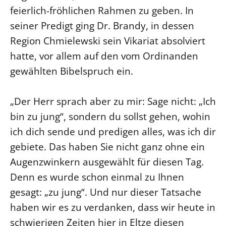
feierlich-fröhlichen Rahmen zu geben. In
Beschwerdestellen
seiner Predigt ging Dr. Brandy, in dessen
Ephoralbüro
Region Chmielewski sein Vikariat absolviert
Finanzplanung
hatte, vor allem auf den vom Ordinanden
Fundraising
gewählten Bibelspruch ein.
IT-Service
Corporate Design
„Der Herr sprach aber zu mir: Sage nicht: „Ich
Interventionsplan
bin zu jung“, sondern du sollst gehen, wohin
Jahresgespräche
ich dich sende und predigen alles, was ich dir
Kantine Speiseplan
gebiete. Das haben Sie nicht ganz ohne ein
Augenzwinkern ausgewählt für diesen Tag.
Kirchliches Amtsblatt
Denn es wurde schon einmal zu Ihnen
Kirchliche Verwaltung
gesagt: „zu jung“. Und nur dieser Tatsache
Klimaschutzgesetz
haben wir es zu verdanken, dass wir heute in
Kunstreferat
schwierigen Zeiten hier in Eltze diesen
NKVK