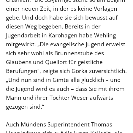
einer neuen Zeit, in der es keine Vorlagen
Beschwerdestellen
gebe. Und doch habe sie sich bewusst auf
Ephoralbüro
diesen Weg begeben. Bereits in der
Finanzplanung
Jugendarbeit in Karohagen habe Wehling
Fundraising
mitgewirkt. „Die evangelische Jugend erweist
IT-Service
sich sehr wohl als Brunnenstube des
Corporate Design
Glaubens und Quellort für geistliche
Interventionsplan
Berufungen“, zeigte sich Gorka zuversichtlich.
Jahresgespräche
„Und nun sind in Gimte alle glücklich – und
Kantine Speiseplan
die Jugend wird es auch – dass Sie mit ihrem
Kirchliches Amtsblatt
Mann und ihrer Tochter Weser aufwärts
Kirchliche Verwaltung
gezogen sind.“
Klimaschutzgesetz
Kunstreferat
Auch Mündens Superintendent Thomas
NKVK