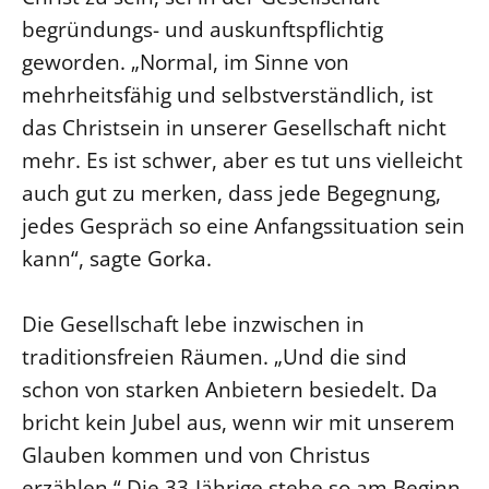
begründungs- und auskunftspflichtig
LANDESSYNODE
geworden. „Normal, im Sinne von
27. Landessynode
mehrheitsfähig und selbstverständlich, ist
Kontakt
das Christsein in unserer Gesellschaft nicht
Hintergrund
mehr. Es ist schwer, aber es tut uns vielleicht
auch gut zu merken, dass jede Begegnung,
MITARBEIT
jedes Gespräch so eine Anfangssituation sein
Ehrenamt
kann“, sagte Gorka.
Beruf
Freie Stellen
Die Gesellschaft lebe inzwischen in
traditionsfreien Räumen. „Und die sind
BIBLIOTHEK & ARCHIV
schon von starken Anbietern besiedelt. Da
bricht kein Jubel aus, wenn wir mit unserem
SERVICE
Glauben kommen und von Christus
Älterwerden im Pfarrberuf
erzählen.“ Die 33-Jährige stehe so am Beginn
Beteiligungsverfahren