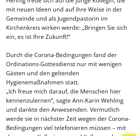
Hennig freue sich auf die junge Kollegin, die
mit neuen Ideen und auf ihre Weise in der
Öffentlichkeitsarbeit
Gemeinde und als Jugendpastorin im
Personalausschuss
Kirchenkreis wirken werde: „Bringen Sie sich
Projektmanagement
ein, es ist Ihre Zukunft!“
Recht
Terminstundenplaner
Durch die Corona-Bedingungen fand der
Ordinations-Gottesdienst nur mit wenigen
Gästen und den geltenden
Hygienemaßnahmen statt.
„Ich freue mich darauf, die Menschen hier
kennenzulernen“, sagte Ann-Karin Wehling
und dankte den Anwesenden. Vermutlich
werde sie in nächster Zeit wegen der Corona-
Bedingungen viel telefonieren müssen – mit