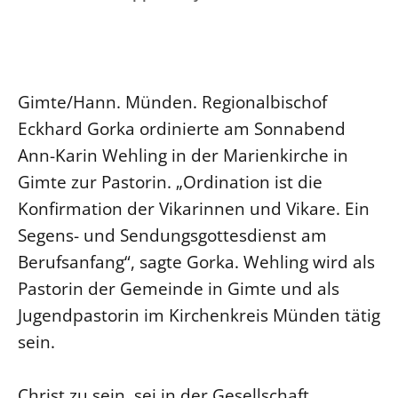
Ökumene
Evangelische Kirche
Gegen Gewalt
Kirche und Finanzen
Impressum
Lutherische Kirche
Personalausschuss
Datenschutz
KLIMASCHUTZ
Glaubensbekenntnis
Kontakt
Nachhaltigkeit
Gimte/Hann. Münden. Regionalbischof
LANDESKIRCHENAMT
Barrierefreiheit
Positionen
Erneuerbare Energien
Eckhard Gorka ordinierte am Sonnabend
Willkommen
Presse
Ökumene
Ann-Karin Wehling in der Marienkirche in
Mobilität
Freie Stellen
Kollegium
Religionen
Gimte zur Pastorin. „Ordination ist die
Naturschutz
Service für Gemeinden
Abteilungen des Landeskirchenamts
Konfirmation der Vikarinnen und Vikare. Ein
Suche
Gebäude
Rechnungsprüfungsamt
Segens- und Sendungsgottesdienst am
Fachstelle Sexualisierte Gewalt
Berufsanfang“, sagte Gorka. Wehling wird als
Beschwerdestellen
Pastorin der Gemeinde in Gimte und als
Kirchenämter
Jugendpastorin im Kirchenkreis Münden tätig
Gleichstellung
sein.
Datenschutz
Geschäftsstelle Landessynode
Christ zu sein, sei in der Gesellschaft