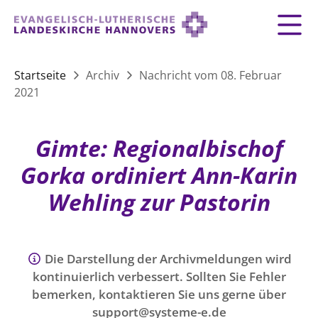
Zurück
Zurück
Zurück
Zurück
Zurück
Zurück
LANDESKIRCHE
Startseite
Archiv
Nachricht vom 08. Februar
2021
LANDESKIRCHE
DEMOKRATIE STÄRKEN
TAUFE
FEIERN
IM NOTFALL
ZUSAMMENLEBEN
SERVICE FÜR GEMEINDEN
Landesbischof
Gottesdienst
Lebensphasen
AKTIONEN & TERMINE
KIRCHENEINTRITT
KONFIRMATION
HILFE IM ALLTAG
Gimte: Regionalbischof
Bischofsrat
10 Gebote
Vielfalt
Sprengel und Kirchenkreise der Landeskirche
Vater unser
Hilfe für Geflüchtete
Gorka ordiniert Ann-Karin
TAUFE BIS TRAUER
SPENDE
HOCHZEIT
LEBEN & STERBEN
Hannovers
Kirchenmusik
Partnerschaft weltweit
Wehling zur Pastorin
GLAUBE
Organigramm der Landeskirche
Gesangbuch
Bildung
KLIMASCHUTZGESETZ
TRAUER
SEELSORGE
Beschwerdestellen
Liturgisches Kalenderblatt
HILFE & HELFEN
FRIEDEN
Konföderation evangelischer Kirchen in
EVERMORE
MITMACHEN
Glocken
Die Darstellung der Archivmeldungen wird
ZUKUNFT
Friedensethik
Niedersachsen
kontinuierlich verbessert. Sollten Sie Fehler
RÜCKBLICK: KIRCHENTAG IN HANNOVER
Friedensarbeit
bemerken, kontaktieren Sie uns gerne über
VERSTEHEN
Einrichtungen
GESELLSCHAFT & LEBEN
support@systeme-e.de
Bibel
Friedensorte