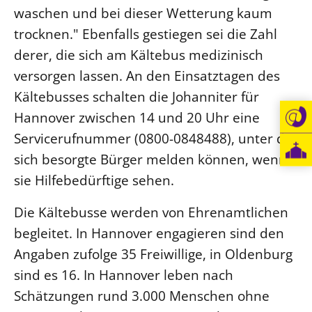
waschen und bei dieser Wetterung kaum
Öffentlichkeitsarbeit
trocknen." Ebenfalls gestiegen sei die Zahl
Personalausschuss
derer, die sich am Kältebus medizinisch
Projektmanagement
versorgen lassen. An den Einsatztagen des
Recht
Kältebusses schalten die Johanniter für
Terminstundenplaner
Hannover zwischen 14 und 20 Uhr eine
Servicerufnummer (0800-0848488), unter der
sich besorgte Bürger melden können, wenn
sie Hilfebedürftige sehen.
Die Kältebusse werden von Ehrenamtlichen
begleitet. In Hannover engagieren sind den
Angaben zufolge 35 Freiwillige, in Oldenburg
sind es 16. In Hannover leben nach
Schätzungen rund 3.000 Menschen ohne