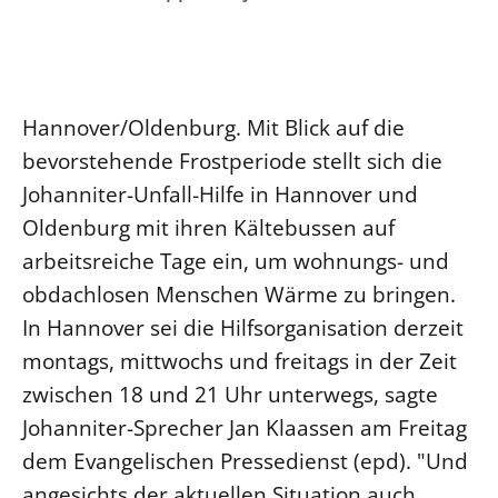
Ökumene
Evangelische Kirche
Gegen Gewalt
Kirche und Finanzen
Impressum
Lutherische Kirche
Personalausschuss
Datenschutz
KLIMASCHUTZ
Glaubensbekenntnis
Kontakt
Nachhaltigkeit
Hannover/Oldenburg. Mit Blick auf die
LANDESKIRCHENAMT
Barrierefreiheit
Positionen
Erneuerbare Energien
bevorstehende Frostperiode stellt sich die
Willkommen
Presse
Ökumene
Johanniter-Unfall-Hilfe in Hannover und
Mobilität
Freie Stellen
Kollegium
Religionen
Oldenburg mit ihren Kältebussen auf
Naturschutz
Service für Gemeinden
Abteilungen des Landeskirchenamts
arbeitsreiche Tage ein, um wohnungs- und
Suche
Gebäude
Rechnungsprüfungsamt
obdachlosen Menschen Wärme zu bringen.
Fachstelle Sexualisierte Gewalt
In Hannover sei die Hilfsorganisation derzeit
Beschwerdestellen
montags, mittwochs und freitags in der Zeit
Kirchenämter
zwischen 18 und 21 Uhr unterwegs, sagte
Gleichstellung
Johanniter-Sprecher Jan Klaassen am Freitag
Datenschutz
dem Evangelischen Pressedienst (epd). "Und
Geschäftsstelle Landessynode
angesichts der aktuellen Situation auch