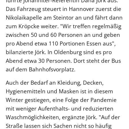
führte Johanniter-Referentin Dana Jörk aus.
Das Fahrzeug steuert in Hannover zuerst die
Beschwerdestellen
Nikolaikapelle am Steintor an und fährt dann
Ephoralbüro
zum Kröpcke weiter. "Wir treffen regelmäßig
Finanzplanung
zwischen 50 und 60 Personen an und geben
Fundraising
pro Abend etwa 110 Portionen Essen aus",
IT-Service
bilanzierte Jörk. In Oldenburg sind es pro
Corporate Design
Abend etwa 30 Personen. Dort steht der Bus
Interventionsplan
auf dem Bahnhofsvorplatz.
Jahresgespräche
Auch der Bedarf an Kleidung, Decken,
Kantine Speiseplan
Hygienemitteln und Masken ist in diesem
Kirchliches Amtsblatt
Winter gestiegen, eine Folge der Pandemie
Kirchliche Verwaltung
mit weniger Aufenthalts- und reduzierten
Klimaschutzgesetz
Waschmöglichkeiten, ergänzte Jörk. "Auf der
Kunstreferat
Straße lassen sich Sachen nicht so häufig
NKVK