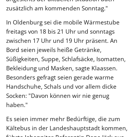
zusätzlich am kommenden Sonntag."
LANDESSYNODE
27. Landessynode
In Oldenburg sei die mobile Wärmestube
freitags von 18 bis 21 Uhr und sonntags
Kontakt
zwischen 17 Uhr und 19 Uhr präsent. An
Hintergrund
Bord seien jeweils heiße Getränke,
MITARBEIT
Süßigkeiten, Suppe, Schlafsäcke, Isomatten,
Ehrenamt
Bekleidung und Masken, sagte Klaassen.
Beruf
Besonders gefragt seien gerade warme
Freie Stellen
Handschuhe, Schals und vor allem dicke
Socken: "Davon können wir nie genug
BIBLIOTHEK & ARCHIV
haben."
Es seien immer mehr Bedürftige, die zum
SERVICE
Älterwerden im Pfarrberuf
Kältebus in der Landeshauptstadt kommen,
Beteiligungsverfahren