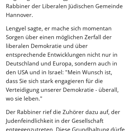
Rabbiner der Liberalen Jüdischen Gemeinde
Beschwerdestellen
Hannover.
Ephoralbüro
Lengyel sagte, er mache sich momentan
Finanzplanung
Sorgen über einen möglichen Zerfall der
Fundraising
liberalen Demokratie und über
IT-Service
entsprechende Entwicklungen nicht nur in
Corporate Design
Deutschland und Europa, sondern auch in
Interventionsplan
den USA und in Israel: "Mein Wunsch ist,
Jahresgespräche
dass Sie sich stark engagieren für die
Kantine Speiseplan
Verteidigung unserer Demokratie - überall,
Kirchliches Amtsblatt
wo sie leben."
Kirchliche Verwaltung
Der Rabbiner rief die Zuhörer dazu auf, der
Klimaschutzgesetz
Judenfeindlichkeit in der Gesellschaft
Kunstreferat
entgegenzutreten. Diese Grundhaltung dürfe
NKVK