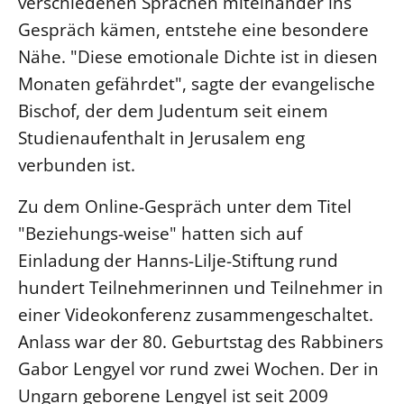
verschiedenen Sprachen miteinander ins
Gespräch kämen, entstehe eine besondere
LANDESSYNODE
Nähe. "Diese emotionale Dichte ist in diesen
27. Landessynode
Monaten gefährdet", sagte der evangelische
Kontakt
Bischof, der dem Judentum seit einem
Hintergrund
Studienaufenthalt in Jerusalem eng
verbunden ist.
MITARBEIT
Ehrenamt
Zu dem Online-Gespräch unter dem Titel
Beruf
"Beziehungs-weise" hatten sich auf
Freie Stellen
Einladung der Hanns-Lilje-Stiftung rund
hundert Teilnehmerinnen und Teilnehmer in
BIBLIOTHEK & ARCHIV
einer Videokonferenz zusammengeschaltet.
Anlass war der 80. Geburtstag des Rabbiners
SERVICE
Gabor Lengyel vor rund zwei Wochen. Der in
Älterwerden im Pfarrberuf
Ungarn geborene Lengyel ist seit 2009
Beteiligungsverfahren