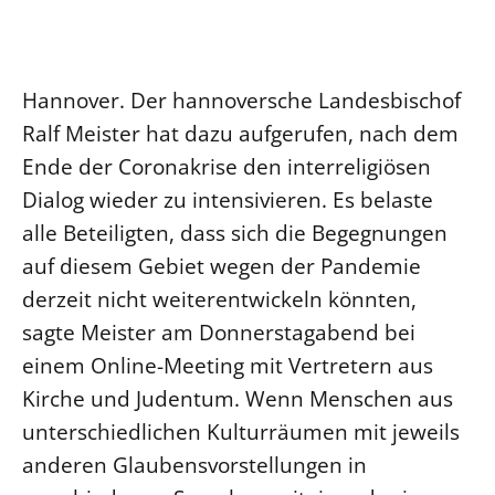
Ökumene
Evangelische Kirche
Gegen Gewalt
Kirche und Finanzen
Impressum
Lutherische Kirche
Personalausschuss
Datenschutz
KLIMASCHUTZ
Hannover. Der hannoversche Landesbischof
Glaubensbekenntnis
Kontakt
Nachhaltigkeit
Ralf Meister hat dazu aufgerufen, nach dem
LANDESKIRCHENAMT
Barrierefreiheit
Positionen
Erneuerbare Energien
Willkommen
Ende der Coronakrise den interreligiösen
Presse
Ökumene
Mobilität
Freie Stellen
Dialog wieder zu intensivieren. Es belaste
Kollegium
Religionen
Naturschutz
Service für Gemeinden
alle Beteiligten, dass sich die Begegnungen
Abteilungen des Landeskirchenamts
Suche
Gebäude
auf diesem Gebiet wegen der Pandemie
Rechnungsprüfungsamt
derzeit nicht weiterentwickeln könnten,
Fachstelle Sexualisierte Gewalt
sagte Meister am Donnerstagabend bei
Beschwerdestellen
einem Online-Meeting mit Vertretern aus
Kirchenämter
Kirche und Judentum. Wenn Menschen aus
Gleichstellung
unterschiedlichen Kulturräumen mit jeweils
Datenschutz
anderen Glaubensvorstellungen in
Geschäftsstelle Landessynode