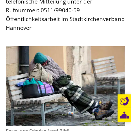
telefonische Mitteilung unter der
Rufnummer: 0511/99040-59
LANDESSYNODE
Öffentlichkeitsarbeit im Stadtkirchenverband
27. Landessynode
Hannover
Kontakt
Hintergrund
MITARBEIT
Ehrenamt
Beruf
Freie Stellen
BIBLIOTHEK & ARCHIV
SERVICE
Älterwerden im Pfarrberuf
Beteiligungsverfahren
Foto: Jens Schulze (epd-Bild)