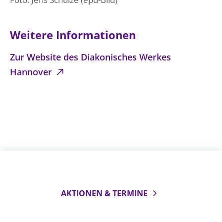
Beschwerdestellen
Ephoralbüro
Weitere Informationen
Finanzplanung
Zur Website des Diakonisches Werkes
Fundraising
Hannover
IT-Service
Corporate Design
Interventionsplan
Jahresgespräche
Kantine Speiseplan
Kirchliches Amtsblatt
Kirchliche Verwaltung
Klimaschutzgesetz
AKTIONEN & TERMINE
Kunstreferat
NKVK