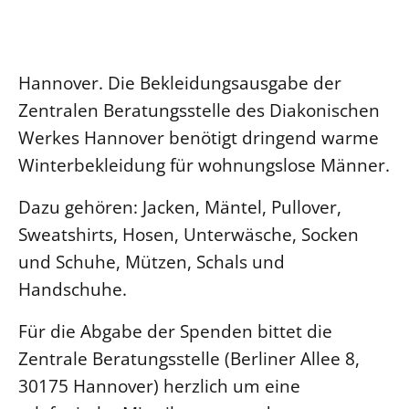
Ökumene
Evangelische Kirche
Gegen Gewalt
Kirche und Finanzen
Impressum
Lutherische Kirche
Personalausschuss
Datenschutz
KLIMASCHUTZ
Hannover. Die Bekleidungsausgabe der
Glaubensbekenntnis
Kontakt
Nachhaltigkeit
Zentralen Beratungsstelle des Diakonischen
LANDESKIRCHENAMT
Barrierefreiheit
Positionen
Erneuerbare Energien
Willkommen
Werkes Hannover benötigt dringend warme
Presse
Ökumene
Mobilität
Freie Stellen
Winterbekleidung für wohnungslose Männer.
Kollegium
Religionen
Naturschutz
Service für Gemeinden
Abteilungen des Landeskirchenamts
Dazu gehören: Jacken, Mäntel, Pullover,
Suche
Gebäude
Rechnungsprüfungsamt
Sweatshirts, Hosen, Unterwäsche, Socken
Fachstelle Sexualisierte Gewalt
und Schuhe, Mützen, Schals und
Beschwerdestellen
Handschuhe.
Kirchenämter
Für die Abgabe der Spenden bittet die
Gleichstellung
Zentrale Beratungsstelle (Berliner Allee 8,
Datenschutz
30175 Hannover) herzlich um eine
Geschäftsstelle Landessynode