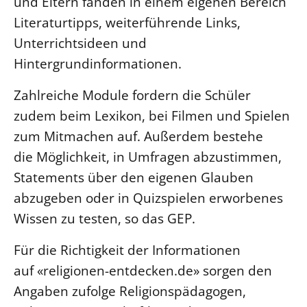
und Eltern fänden in einem eigenen Bereich
Literaturtipps, weiterführende Links,
LANDESSYNODE
Unterrichtsideen und
27. Landessynode
Hintergrundinformationen.
Kontakt
Hintergrund
Zahlreiche Module fordern die Schüler
zudem beim Lexikon, bei Filmen und Spielen
MITARBEIT
zum Mitmachen auf. Außerdem bestehe
Ehrenamt
die Möglichkeit, in Umfragen abzustimmen,
Beruf
Statements über den eigenen Glauben
Freie Stellen
abzugeben oder in Quizspielen erworbenes
Wissen zu testen, so das GEP.
BIBLIOTHEK & ARCHIV
Für die Richtigkeit der Informationen
SERVICE
auf «religionen-entdecken.de» sorgen den
Älterwerden im Pfarrberuf
Angaben zufolge Religionspädagogen,
Beteiligungsverfahren