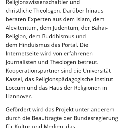
Religionswissenschaftler und
Beschwerdestellen
christliche Theologen. Darüber hinaus
Ephoralbüro
beraten Experten aus dem Islam, dem
Alevitentum, dem Judentum, der Bahai-
Finanzplanung
Religion, dem Buddhismus und
Fundraising
dem Hinduismus das Portal. Die
IT-Service
Internetseite wird von erfahrenen
Corporate Design
Journalisten und Theologen betreut.
Interventionsplan
Kooperationspartner sind die Universität
Jahresgespräche
Kassel, das Religionspädagogische Institut
Kantine Speiseplan
Loccum und das Haus der Religionen in
Kirchliches Amtsblatt
Hannover.
Kirchliche Verwaltung
Gefördert wird das Projekt unter anderem
Klimaschutzgesetz
durch die Beauftragte der Bundesregierung
Kunstreferat
für Kultur und Medien, das
NKVK