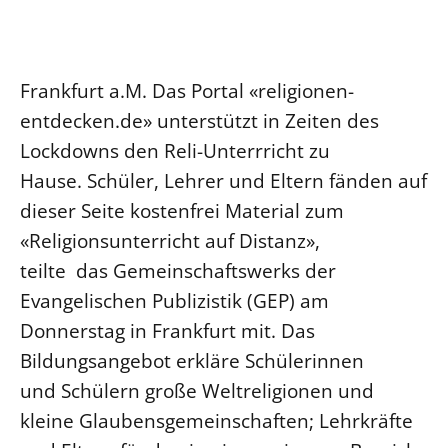
Ökumene
Evangelische Kirche
Gegen Gewalt
Kirche und Finanzen
Impressum
Lutherische Kirche
Personalausschuss
Datenschutz
KLIMASCHUTZ
Frankfurt a.M. Das Portal «religionen-
Glaubensbekenntnis
Kontakt
Nachhaltigkeit
entdecken.de» unterstützt in Zeiten des
LANDESKIRCHENAMT
Barrierefreiheit
Positionen
Erneuerbare Energien
Willkommen
Lockdowns den Reli-Unterrricht zu
Presse
Ökumene
Mobilität
Freie Stellen
Hause. Schüler, Lehrer und Eltern fänden auf
Kollegium
Religionen
Naturschutz
Service für Gemeinden
dieser Seite kostenfrei Material zum
Abteilungen des Landeskirchenamts
Suche
Gebäude
«Religionsunterricht auf Distanz»,
Rechnungsprüfungsamt
teilte das Gemeinschaftswerks der
Fachstelle Sexualisierte Gewalt
Evangelischen Publizistik (GEP) am
Beschwerdestellen
Donnerstag in Frankfurt mit. Das
Kirchenämter
Bildungsangebot erkläre Schülerinnen
Gleichstellung
und Schülern große Weltreligionen und
Datenschutz
kleine Glaubensgemeinschaften; Lehrkräfte
Geschäftsstelle Landessynode