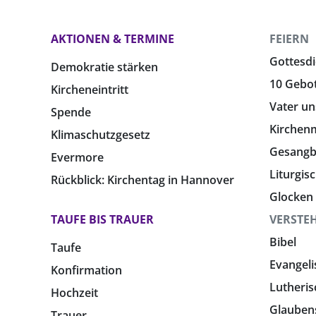
AKTIONEN & TERMINE
FEIERN
Gottesdi
Demokratie stärken
10 Gebo
Kircheneintritt
Vater un
Spende
Kirchen
Klimaschutzgesetz
Gesang
Evermore
Liturgis
Rückblick: Kirchentag in Hannover
Glocken
TAUFE BIS TRAUER
VERSTE
Bibel
Taufe
Evangeli
Konfirmation
Lutheris
Hochzeit
Glauben
Trauer