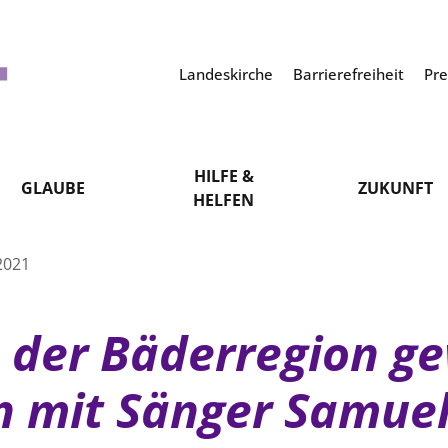
Landeskirche
Barrierefreiheit
Pr
HILFE &
GLAUBE
ZUKUNFT
HELFEN
2021
 der Bäderregion g
n mit Sänger Samue