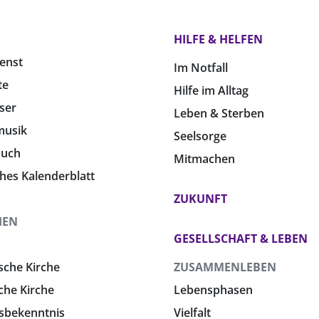
HILFE & HELFEN
enst
Im Notfall
te
Hilfe im Alltag
ser
Leben & Sterben
musik
Seelsorge
buch
Mitmachen
ches Kalenderblatt
ZUKUNFT
HEN
GESELLSCHAFT & LEBEN
sche Kirche
ZUSAMMENLEBEN
che Kirche
Lebensphasen
sbekenntnis
Vielfalt