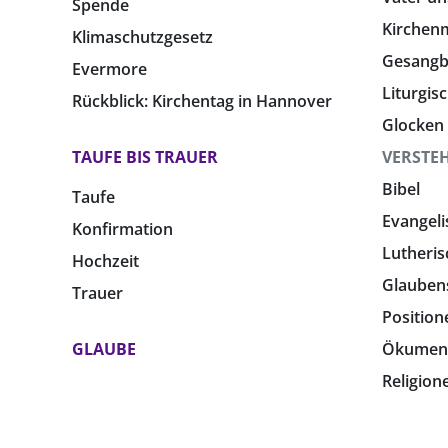
Spende
Kirchen
Klimaschutzgesetz
Gesang
Evermore
Liturgis
Rückblick: Kirchentag in Hannover
Glocken
TAUFE BIS TRAUER
VERSTE
Bibel
Taufe
Evangeli
Konfirmation
Lutheris
Hochzeit
Glauben
Trauer
Position
GLAUBE
Ökumen
Religion