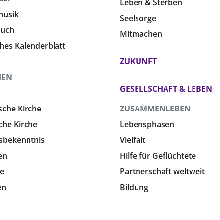
Leben & Sterben
musik
Seelsorge
buch
Mitmachen
ches Kalenderblatt
ZUKUNFT
HEN
GESELLSCHAFT & LEBEN
sche Kirche
ZUSAMMENLEBEN
che Kirche
Lebensphasen
sbekenntnis
Vielfalt
en
Hilfe für Geflüchtete
e
Partnerschaft weltweit
en
Bildung