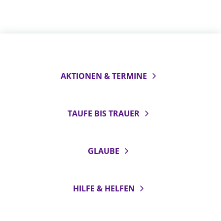
Beschwerdestellen
Ephoralbüro
Finanzplanung
Fundraising
AKTIONEN & TERMINE
IT-Service
Corporate Design
Interventionsplan
TAUFE BIS TRAUER
Jahresgespräche
Kantine Speiseplan
GLAUBE
Kirchliches Amtsblatt
Kirchliche Verwaltung
Klimaschutzgesetz
HILFE & HELFEN
Kunstreferat
NKVK