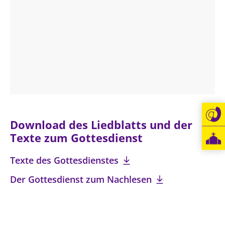
LANDESSYNODE
27. Landessynode
Kontakt
Hintergrund
MITARBEIT
Ehrenamt
Download des Liedblatts und der
Beruf
Texte zum Gottesdienst
Freie Stellen
Texte des Gottesdienstes
BIBLIOTHEK & ARCHIV
Der Gottesdienst zum Nachlesen
SERVICE
Älterwerden im Pfarrberuf
Beteiligungsverfahren