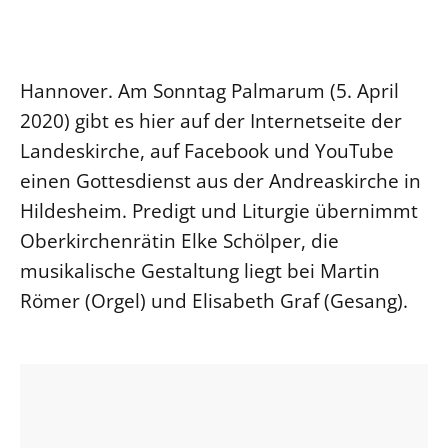
Ökumene
Evangelische Kirche
Gegen Gewalt
Kirche und Finanzen
Impressum
Lutherische Kirche
Personalausschuss
Datenschutz
KLIMASCHUTZ
Hannover. Am Sonntag Palmarum (5. April
Glaubensbekenntnis
Kontakt
Nachhaltigkeit
2020) gibt es hier auf der Internetseite der
LANDESKIRCHENAMT
Barrierefreiheit
Positionen
Erneuerbare Energien
Willkommen
Landeskirche, auf Facebook und YouTube
Presse
Ökumene
Mobilität
Freie Stellen
einen Gottesdienst aus der Andreaskirche in
Kollegium
Religionen
Naturschutz
Service für Gemeinden
Hildesheim. Predigt und Liturgie übernimmt
Abteilungen des Landeskirchenamts
Suche
Gebäude
Oberkirchenrätin Elke Schölper, die
Rechnungsprüfungsamt
musikalische Gestaltung liegt bei Martin
Fachstelle Sexualisierte Gewalt
Römer (Orgel) und Elisabeth Graf (Gesang).
Beschwerdestellen
Kirchenämter
Gleichstellung
Datenschutz
Geschäftsstelle Landessynode