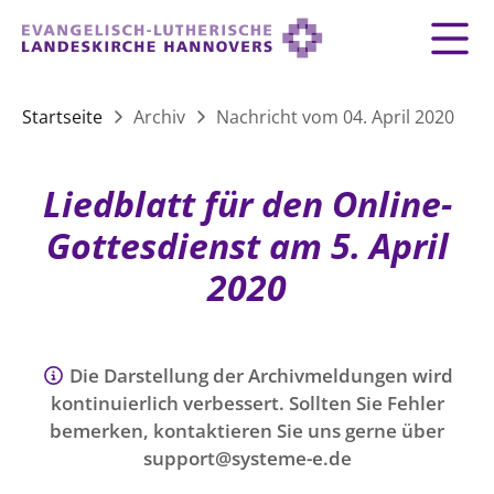
Zurück
Zurück
Zurück
Zurück
Zurück
Zurück
LANDESKIRCHE
Startseite
Archiv
Nachricht vom 04. April 2020
LANDESKIRCHE
DEMOKRATIE STÄRKEN
TAUFE
FEIERN
IM NOTFALL
ZUSAMMENLEBEN
SERVICE FÜR GEMEINDEN
Landesbischof
Gottesdienst
Lebensphasen
Liedblatt für den Online-
AKTIONEN & TERMINE
KIRCHENEINTRITT
KONFIRMATION
HILFE IM ALLTAG
Bischofsrat
10 Gebote
Vielfalt
Gottesdienst am 5. April
Sprengel und Kirchenkreise der Landeskirche
Vater unser
Hilfe für Geflüchtete
TAUFE BIS TRAUER
SPENDE
HOCHZEIT
LEBEN & STERBEN
2020
Hannovers
Kirchenmusik
Partnerschaft weltweit
GLAUBE
Organigramm der Landeskirche
Gesangbuch
Bildung
KLIMASCHUTZGESETZ
TRAUER
SEELSORGE
Beschwerdestellen
Liturgisches Kalenderblatt
HILFE & HELFEN
Die Darstellung der Archivmeldungen wird
FRIEDEN
Konföderation evangelischer Kirchen in
EVERMORE
MITMACHEN
Glocken
kontinuierlich verbessert. Sollten Sie Fehler
ZUKUNFT
Friedensethik
Niedersachsen
bemerken, kontaktieren Sie uns gerne über
RÜCKBLICK: KIRCHENTAG IN HANNOVER
Friedensarbeit
VERSTEHEN
support@systeme-e.de
Einrichtungen
GESELLSCHAFT & LEBEN
Bibel
Friedensorte