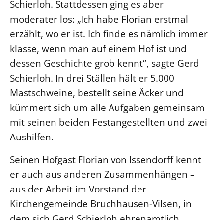
Schierloh. Stattdessen ging es aber
Beschwerdestellen
moderater los: „Ich habe Florian erstmal
Ephoralbüro
erzählt, wo er ist. Ich finde es nämlich immer
Finanzplanung
klasse, wenn man auf einem Hof ist und
dessen Geschichte grob kennt“, sagte Gerd
Fundraising
Schierloh. In drei Ställen hält er 5.000
IT-Service
Mastschweine, bestellt seine Äcker und
Corporate Design
kümmert sich um alle Aufgaben gemeinsam
Interventionsplan
mit seinen beiden Festangestellten und zwei
Jahresgespräche
Aushilfen.
Kantine Speiseplan
Kirchliches Amtsblatt
Seinen Hofgast Florian von Issendorff kennt
Kirchliche Verwaltung
er auch aus anderen Zusammenhängen –
aus der Arbeit im Vorstand der
Klimaschutzgesetz
Kirchengemeinde Bruchhausen-Vilsen, in
Kunstreferat
dem sich Gerd Schierloh ehrenamtlich
NKVK