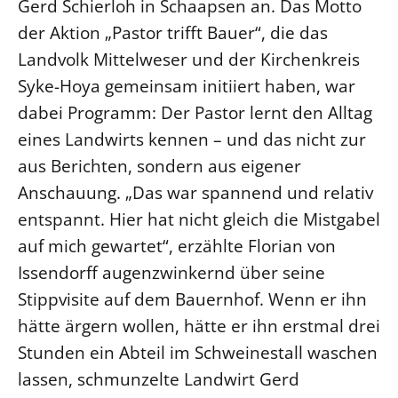
Gerd Schierloh in Schaapsen an. Das Motto
der Aktion „Pastor trifft Bauer“, die das
LANDESSYNODE
Landvolk Mittelweser und der Kirchenkreis
27. Landessynode
Syke-Hoya gemeinsam initiiert haben, war
Kontakt
dabei Programm: Der Pastor lernt den Alltag
Hintergrund
eines Landwirts kennen – und das nicht zur
aus Berichten, sondern aus eigener
MITARBEIT
Anschauung. „Das war spannend und relativ
Ehrenamt
entspannt. Hier hat nicht gleich die Mistgabel
Beruf
auf mich gewartet“, erzählte Florian von
Freie Stellen
Issendorff augenzwinkernd über seine
BIBLIOTHEK & ARCHIV
Stippvisite auf dem Bauernhof. Wenn er ihn
hätte ärgern wollen, hätte er ihn erstmal drei
SERVICE
Stunden ein Abteil im Schweinestall waschen
Älterwerden im Pfarrberuf
lassen, schmunzelte Landwirt Gerd
Beteiligungsverfahren