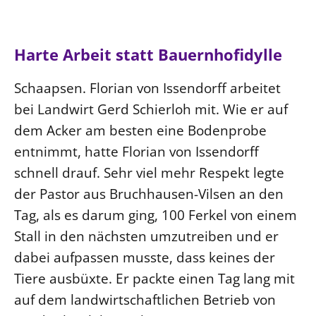
Ökumene
Evangelische Kirche
Gegen Gewalt
Kirche und Finanzen
Impressum
Lutherische Kirche
Personalausschuss
Datenschutz
Harte Arbeit statt Bauernhofidylle
KLIMASCHUTZ
Glaubensbekenntnis
Kontakt
Nachhaltigkeit
LANDESKIRCHENAMT
Barrierefreiheit
Schaapsen. Florian von Issendorff arbeitet
Positionen
Erneuerbare Energien
Willkommen
Presse
bei Landwirt Gerd Schierloh mit. Wie er auf
Ökumene
Mobilität
Freie Stellen
Kollegium
dem Acker am besten eine Bodenprobe
Religionen
Naturschutz
Service für Gemeinden
Abteilungen des Landeskirchenamts
entnimmt, hatte Florian von Issendorff
Suche
Gebäude
schnell drauf. Sehr viel mehr Respekt legte
Rechnungsprüfungsamt
der Pastor aus Bruchhausen-Vilsen an den
Fachstelle Sexualisierte Gewalt
Tag, als es darum ging, 100 Ferkel von einem
Beschwerdestellen
Stall in den nächsten umzutreiben und er
Kirchenämter
dabei aufpassen musste, dass keines der
Gleichstellung
Tiere ausbüxte. Er packte einen Tag lang mit
Datenschutz
auf dem landwirtschaftlichen Betrieb von
Geschäftsstelle Landessynode