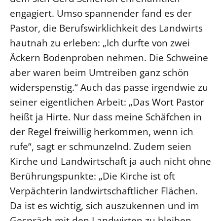
engagiert. Umso spannender fand es der
Öffentlichkeitsarbeit
Pastor, die Berufswirklichkeit des Landwirts
Personalausschuss
hautnah zu erleben: „Ich durfte von zwei
Projektmanagement
Äckern Bodenproben nehmen. Die Schweine
Recht
aber waren beim Umtreiben ganz schön
Terminstundenplaner
widerspenstig.“ Auch das passe irgendwie zu
seiner eigentlichen Arbeit: „Das Wort Pastor
heißt ja Hirte. Nur dass meine Schäfchen in
der Regel freiwillig herkommen, wenn ich
rufe“, sagt er schmunzelnd. Zudem seien
Kirche und Landwirtschaft ja auch nicht ohne
Berührungspunkte: „Die Kirche ist oft
Verpächterin landwirtschaftlicher Flächen.
Da ist es wichtig, sich auszukennen und im
Gespräch mit den Landwirten zu bleiben.