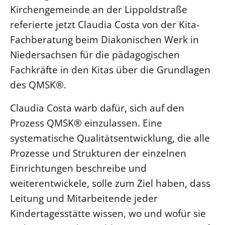
Kirchengemeinde an der Lippoldstraße
LANDESSYNODE
referierte jetzt Claudia Costa von der Kita-
27. Landessynode
Fachberatung beim Diakonischen Werk in
Kontakt
Niedersachsen für die pädagogischen
Hintergrund
Fachkräfte in den Kitas über die Grundlagen
des QMSK®.
MITARBEIT
Claudia Costa warb dafür, sich auf den
Ehrenamt
Prozess QMSK® einzulassen. Eine
Beruf
systematische Qualitätsentwicklung, die alle
Freie Stellen
Prozesse und Strukturen der einzelnen
Einrichtungen beschreibe und
BIBLIOTHEK & ARCHIV
weiterentwickele, solle zum Ziel haben, dass
SERVICE
Leitung und Mitarbeitende jeder
Älterwerden im Pfarrberuf
Kindertagesstätte wissen, wo und wofür sie
Beteiligungsverfahren