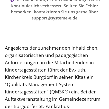
Ökumene
kontinuierlich verbessert. Sollten Sie Fehler
Evangelische Kirche
Gegen Gewalt
Kirche und Finanzen
Impressum
bemerken, kontaktieren Sie uns gerne über
Lutherische Kirche
Personalausschuss
Datenschutz
support@systeme-e.de
KLIMASCHUTZ
Glaubensbekenntnis
Kontakt
Nachhaltigkeit
LANDESKIRCHENAMT
Barrierefreiheit
Positionen
Erneuerbare Energien
Willkommen
Presse
Ökumene
Mobilität
Freie Stellen
Kollegium
Religionen
Angesichts der zunehmenden inhaltlichen,
Naturschutz
Service für Gemeinden
Abteilungen des Landeskirchenamts
organisatorischen und pädagogischen
Suche
Gebäude
Rechnungsprüfungsamt
Anforderungen an die Mitarbeitenden in
Fachstelle Sexualisierte Gewalt
Kindertagesstätten führt der Ev.-luth.
Beschwerdestellen
Kirchenkreis Burgdorf in seinen Kitas ein
Kirchenämter
"Qualitäts-Management-System-
Gleichstellung
Kindertagesstätten" (QMSK®) ein. Bei der
Datenschutz
Auftaktveranstaltung im Gemeindezentrum
der Burgdorfer St.-Pankratius-
Geschäftsstelle Landessynode