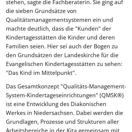
stehen, sagte die Fachberaterin. Sie ging auf
Beschwerdestellen
die sieben Grundsätze von
Ephoralbüro
Qualitätsmanagementsystemen ein und
machte deutlich, dass die "Kunden" der
Finanzplanung
Kindertagesstätten die Kinder und deren
Fundraising
Familien seien. Hier sei auch der Bogen zu
IT-Service
den Grundsätzen der Landeskirche für die
Corporate Design
Evangelischen Kindertagesstätten zu sehen:
Interventionsplan
"Das Kind im Mittelpunkt".
Jahresgespräche
Kantine Speiseplan
Das Gesamtkonzept "Qualitäts-Management-
Kirchliches Amtsblatt
System-Kindertageseinrichtungen" (QMSK®)
ist eine Entwicklung des Diakonischen
Kirchliche Verwaltung
Werkes in Niedersachsen. Dabei werden die
Klimaschutzgesetz
Grundlagen, Prozesse und Strukturen aller
Kunstreferat
Arbeitsbereiche in der Kita gemeinsam mit
NKVK