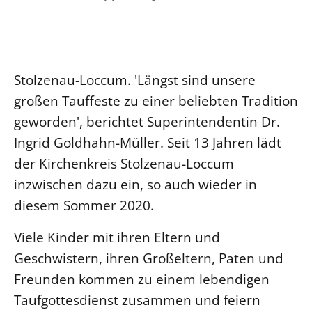
Ökumene
Evangelische Kirche
Gegen Gewalt
Kirche und Finanzen
Impressum
Lutherische Kirche
Personalausschuss
Datenschutz
KLIMASCHUTZ
Glaubensbekenntnis
Kontakt
Nachhaltigkeit
Stolzenau-Loccum. 'Längst sind unsere
LANDESKIRCHENAMT
Barrierefreiheit
Positionen
Erneuerbare Energien
großen Tauffeste zu einer beliebten Tradition
Willkommen
Presse
Ökumene
geworden', berichtet Superintendentin Dr.
Mobilität
Freie Stellen
Kollegium
Religionen
Ingrid Goldhahn-Müller. Seit 13 Jahren lädt
Naturschutz
Service für Gemeinden
Abteilungen des Landeskirchenamts
der Kirchenkreis Stolzenau-Loccum
Suche
Gebäude
Rechnungsprüfungsamt
inzwischen dazu ein, so auch wieder in
Fachstelle Sexualisierte Gewalt
diesem Sommer 2020.
Beschwerdestellen
Viele Kinder mit ihren Eltern und
Kirchenämter
Geschwistern, ihren Großeltern, Paten und
Gleichstellung
Freunden kommen zu einem lebendigen
Datenschutz
Taufgottesdienst zusammen und feiern
Geschäftsstelle Landessynode