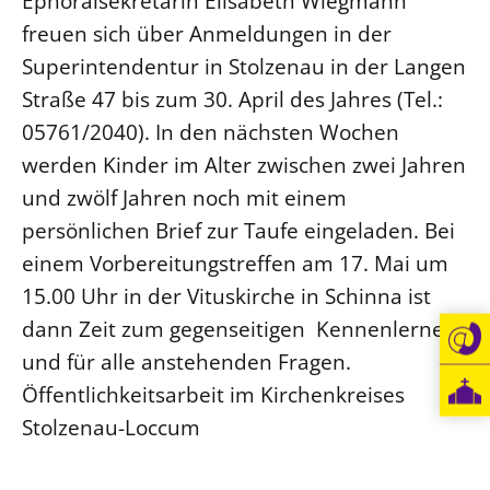
Ephoralsekretärin Elisabeth Wiegmann
freuen sich über Anmeldungen in der
Beschwerdestellen
Superintendentur in Stolzenau in der Langen
Ephoralbüro
Straße 47 bis zum 30. April des Jahres (Tel.:
Finanzplanung
05761/2040). In den nächsten Wochen
Fundraising
werden Kinder im Alter zwischen zwei Jahren
IT-Service
und zwölf Jahren noch mit einem
Corporate Design
persönlichen Brief zur Taufe eingeladen. Bei
Interventionsplan
einem Vorbereitungstreffen am 17. Mai um
Jahresgespräche
15.00 Uhr in der Vituskirche in Schinna ist
Kantine Speiseplan
dann Zeit zum gegenseitigen Kennenlernen
Kirchliches Amtsblatt
und für alle anstehenden Fragen.
Kirchliche Verwaltung
Öffentlichkeitsarbeit im Kirchenkreises
Klimaschutzgesetz
Stolzenau-Loccum
Kunstreferat
NKVK