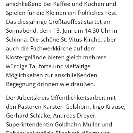
anschließend bei Kaffee und Kuchen und
Spielen für die Kleinen ein fröhliches Fest.
LANDESSYNODE
27. Landessynode
Das diesjährige Großtauffest startet am
Sonnabend, dem 13. Juni um 14.30 Uhr in
Kontakt
Schinna. Die schöne St. Vitus-Kirche, aber
Hintergrund
auch die Fachwerkkirche auf dem
MITARBEIT
Klostergelände bieten gleich mehrere
Ehrenamt
würdige Tauforte und vielfältige
Beruf
Möglichkeiten zur anschließenden
Freie Stellen
Begegnung drinnen wie draußen.
Der Arbeitskreis Öffentlichkeitsarbeit mit
BIBLIOTHEK & ARCHIV
den Pastoren Karsten Gelshorn, Ingo Krause,
Gerhard Schlake, Andreas Dreyer,
SERVICE
Älterwerden im Pfarrberuf
Superintendentin Goldhahn-Müller und
Beteiligungsverfahren