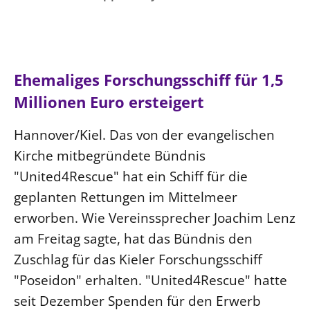
Ökumene
Evangelische Kirche
Gegen Gewalt
Kirche und Finanzen
Impressum
Lutherische Kirche
Personalausschuss
Datenschutz
KLIMASCHUTZ
Glaubensbekenntnis
Kontakt
Nachhaltigkeit
Ehemaliges Forschungsschiff für 1,5
LANDESKIRCHENAMT
Barrierefreiheit
Positionen
Erneuerbare Energien
Millionen Euro ersteigert
Willkommen
Presse
Ökumene
Mobilität
Freie Stellen
Kollegium
Religionen
Hannover/Kiel. Das von der evangelischen
Naturschutz
Service für Gemeinden
Abteilungen des Landeskirchenamts
Kirche mitbegründete Bündnis
Suche
Gebäude
Rechnungsprüfungsamt
"United4Rescue" hat ein Schiff für die
Fachstelle Sexualisierte Gewalt
geplanten Rettungen im Mittelmeer
Beschwerdestellen
erworben. Wie Vereinssprecher Joachim Lenz
Kirchenämter
am Freitag sagte, hat das Bündnis den
Gleichstellung
Zuschlag für das Kieler Forschungsschiff
"Poseidon" erhalten. "United4Rescue" hatte
Datenschutz
seit Dezember Spenden für den Erwerb
Geschäftsstelle Landessynode