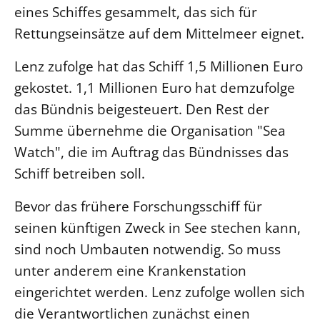
eines Schiffes gesammelt, das sich für
LANDESSYNODE
Rettungseinsätze auf dem Mittelmeer eignet.
27. Landessynode
Lenz zufolge hat das Schiff 1,5 Millionen Euro
Kontakt
gekostet. 1,1 Millionen Euro hat demzufolge
Hintergrund
das Bündnis beigesteuert. Den Rest der
Summe übernehme die Organisation "Sea
MITARBEIT
Watch", die im Auftrag das Bündnisses das
Ehrenamt
Schiff betreiben soll.
Beruf
Freie Stellen
Bevor das frühere Forschungsschiff für
seinen künftigen Zweck in See stechen kann,
BIBLIOTHEK & ARCHIV
sind noch Umbauten notwendig. So muss
unter anderem eine Krankenstation
SERVICE
eingerichtet werden. Lenz zufolge wollen sich
Älterwerden im Pfarrberuf
die Verantwortlichen zunächst einen
Beteiligungsverfahren