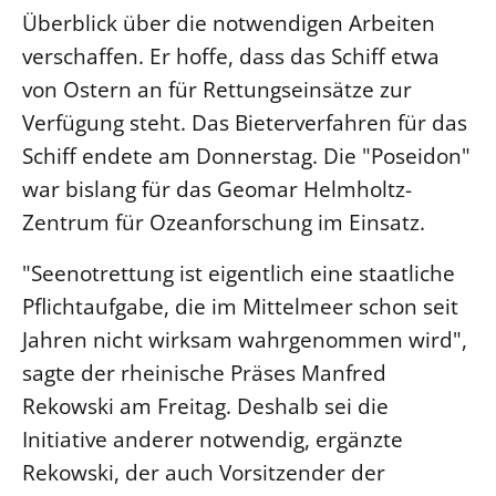
Überblick über die notwendigen Arbeiten
Beschwerdestellen
verschaffen. Er hoffe, dass das Schiff etwa
Ephoralbüro
von Ostern an für Rettungseinsätze zur
Finanzplanung
Verfügung steht. Das Bieterverfahren für das
Fundraising
Schiff endete am Donnerstag. Die "Poseidon"
IT-Service
war bislang für das Geomar Helmholtz-
Corporate Design
Zentrum für Ozeanforschung im Einsatz.
Interventionsplan
"Seenotrettung ist eigentlich eine staatliche
Jahresgespräche
Pflichtaufgabe, die im Mittelmeer schon seit
Kantine Speiseplan
Jahren nicht wirksam wahrgenommen wird",
Kirchliches Amtsblatt
sagte der rheinische Präses Manfred
Kirchliche Verwaltung
Rekowski am Freitag. Deshalb sei die
Klimaschutzgesetz
Initiative anderer notwendig, ergänzte
Kunstreferat
Rekowski, der auch Vorsitzender der
NKVK