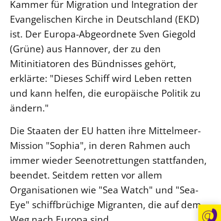
Kammer für Migration und Integration der
Öffentlichkeitsarbeit
Evangelischen Kirche in Deutschland (EKD)
Personalausschuss
ist. Der Europa-Abgeordnete Sven Giegold
Projektmanagement
(Grüne) aus Hannover, der zu den
Mitinitiatoren des Bündnisses gehört,
Recht
erklärte: "Dieses Schiff wird Leben retten
Terminstundenplaner
und kann helfen, die europäische Politik zu
ändern."
Die Staaten der EU hatten ihre Mittelmeer-
Mission "Sophia", in deren Rahmen auch
immer wieder Seenotrettungen stattfanden,
beendet. Seitdem retten vor allem
Organisationen wie "Sea Watch" und "Sea-
Eye" schiffbrüchige Migranten, die auf dem
Weg nach Europa sind.