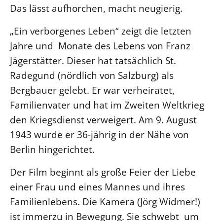
Das lässt aufhorchen, macht neugierig.
LANDESSYNODE
„Ein verborgenes Leben“ zeigt die letzten
27. Landessynode
Jahre und Monate des Lebens von Franz
Kontakt
Jägerstätter. Dieser hat tatsächlich St.
Hintergrund
Radegund (nördlich von Salzburg) als
Bergbauer gelebt. Er war verheiratet,
MITARBEIT
Familienvater und hat im Zweiten Weltkrieg
Ehrenamt
den Kriegsdienst verweigert. Am 9. August
Beruf
1943 wurde er 36-jährig in der Nähe von
Freie Stellen
Berlin hingerichtet.
BIBLIOTHEK & ARCHIV
Der Film beginnt als große Feier der Liebe
einer Frau und eines Mannes und ihres
SERVICE
Familienlebens. Die Kamera (Jörg Widmer!)
Älterwerden im Pfarrberuf
ist immerzu in Bewegung. Sie schwebt um
Beteiligungsverfahren