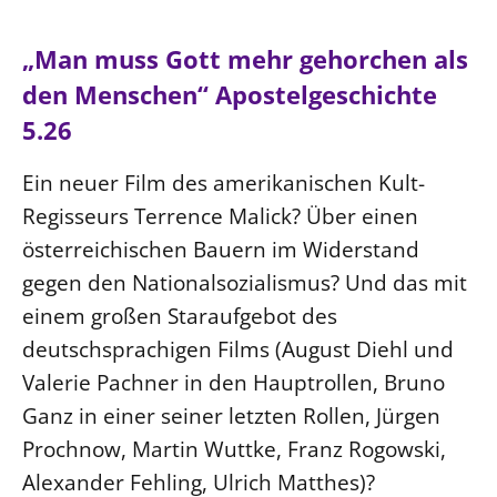
Ökumene
Evangelische Kirche
Gegen Gewalt
Kirche und Finanzen
Impressum
„Man muss Gott mehr gehorchen als
Lutherische Kirche
Personalausschuss
Datenschutz
KLIMASCHUTZ
den Menschen“ Apostelgeschichte
Glaubensbekenntnis
Kontakt
Nachhaltigkeit
5.26
LANDESKIRCHENAMT
Barrierefreiheit
Positionen
Erneuerbare Energien
Willkommen
Presse
Ökumene
Ein neuer Film des amerikanischen Kult-
Mobilität
Freie Stellen
Kollegium
Religionen
Regisseurs Terrence Malick? Über einen
Naturschutz
Service für Gemeinden
Abteilungen des Landeskirchenamts
österreichischen Bauern im Widerstand
Suche
Gebäude
Rechnungsprüfungsamt
gegen den Nationalsozialismus? Und das mit
Fachstelle Sexualisierte Gewalt
einem großen Staraufgebot des
Beschwerdestellen
deutschsprachigen Films (August Diehl und
Kirchenämter
Valerie Pachner in den Hauptrollen, Bruno
Gleichstellung
Ganz in einer seiner letzten Rollen, Jürgen
Prochnow, Martin Wuttke, Franz Rogowski,
Datenschutz
Alexander Fehling, Ulrich Matthes)?
Geschäftsstelle Landessynode