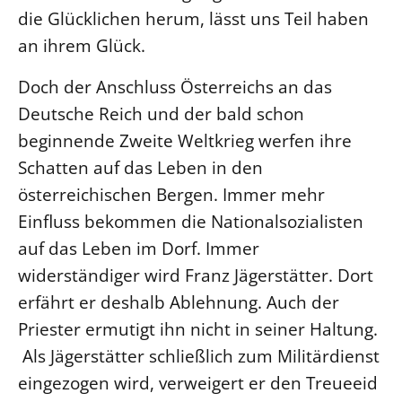
die Glücklichen herum, lässt uns Teil haben
Beschwerdestellen
an ihrem Glück.
Ephoralbüro
Doch der Anschluss Österreichs an das
Finanzplanung
Deutsche Reich und der bald schon
Fundraising
beginnende Zweite Weltkrieg werfen ihre
IT-Service
Schatten auf das Leben in den
Corporate Design
österreichischen Bergen. Immer mehr
Interventionsplan
Einfluss bekommen die Nationalsozialisten
Jahresgespräche
auf das Leben im Dorf. Immer
Kantine Speiseplan
widerständiger wird Franz Jägerstätter. Dort
Kirchliches Amtsblatt
erfährt er deshalb Ablehnung. Auch der
Kirchliche Verwaltung
Priester ermutigt ihn nicht in seiner Haltung.
Klimaschutzgesetz
Als Jägerstätter schließlich zum Militärdienst
Kunstreferat
eingezogen wird, verweigert er den Treueeid
NKVK