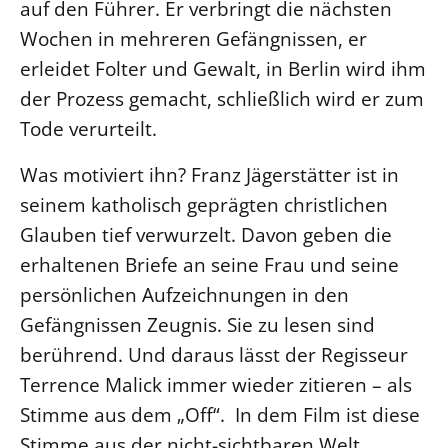
auf den Führer. Er verbringt die nächsten
Öffentlichkeitsarbeit
Wochen in mehreren Gefängnissen, er
Personalausschuss
erleidet Folter und Gewalt, in Berlin wird ihm
Projektmanagement
der Prozess gemacht, schließlich wird er zum
Tode verurteilt.
Recht
Terminstundenplaner
Was motiviert ihn? Franz Jägerstätter ist in
seinem katholisch geprägten christlichen
Glauben tief verwurzelt. Davon geben die
erhaltenen Briefe an seine Frau und seine
persönlichen Aufzeichnungen in den
Gefängnissen Zeugnis. Sie zu lesen sind
berührend. Und daraus lässt der Regisseur
Terrence Malick immer wieder zitieren – als
Stimme aus dem „Off“. In dem Film ist diese
Stimme aus der nicht-sichtbaren Welt