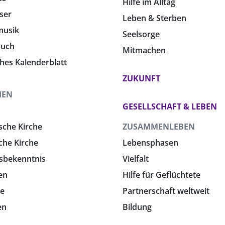
Hilfe im Alltag
ser
Leben & Sterben
musik
Seelsorge
buch
Mitmachen
ches Kalenderblatt
ZUKUNFT
HEN
GESELLSCHAFT & LEBEN
sche Kirche
ZUSAMMENLEBEN
che Kirche
Lebensphasen
sbekenntnis
Vielfalt
en
Hilfe für Geflüchtete
e
Partnerschaft weltweit
en
Bildung