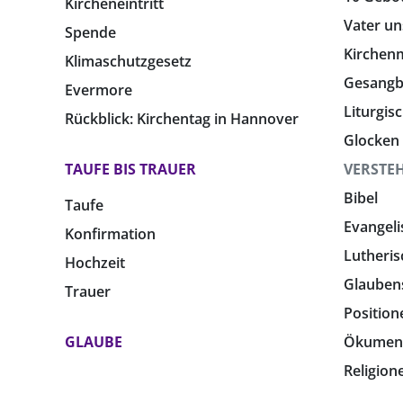
Kircheneintritt
Vater un
Spende
Kirchen
Klimaschutzgesetz
Gesang
Evermore
Liturgis
Rückblick: Kirchentag in Hannover
Glocken
TAUFE BIS TRAUER
VERSTE
Bibel
Taufe
Evangeli
Konfirmation
Lutheris
Hochzeit
Glauben
Trauer
Position
GLAUBE
Ökumen
Religion