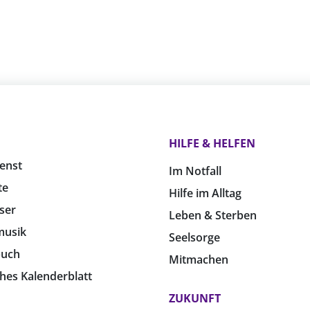
HILFE & HELFEN
enst
Im Notfall
te
Hilfe im Alltag
ser
Leben & Sterben
musik
Seelsorge
buch
Mitmachen
ches Kalenderblatt
ZUKUNFT