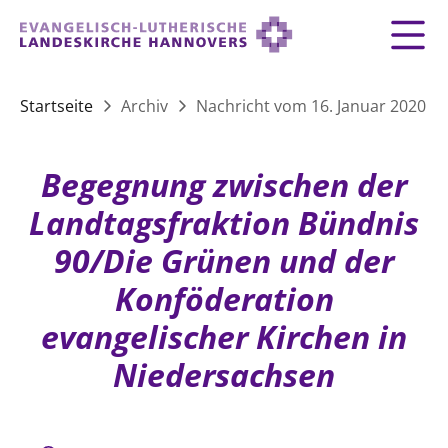
Zurück
Zurück
Zurück
Zurück
Zurück
Zurück
LANDESKIRCHE
Startseite
Archiv
Nachricht vom 16. Januar 2020
LANDESKIRCHE
DEMOKRATIE STÄRKEN
TAUFE
FEIERN
IM NOTFALL
ZUSAMMENLEBEN
SERVICE FÜR GEMEINDEN
Landesbischof
Gottesdienst
Lebensphasen
Begegnung zwischen der
AKTIONEN & TERMINE
KIRCHENEINTRITT
KONFIRMATION
HILFE IM ALLTAG
Bischofsrat
10 Gebote
Vielfalt
Landtagsfraktion Bündnis
Sprengel und Kirchenkreise der Landeskirche
Vater unser
Hilfe für Geflüchtete
TAUFE BIS TRAUER
SPENDE
HOCHZEIT
LEBEN & STERBEN
90/Die Grünen und der
Hannovers
Kirchenmusik
Partnerschaft weltweit
GLAUBE
Konföderation
Organigramm der Landeskirche
Gesangbuch
Bildung
KLIMASCHUTZGESETZ
TRAUER
SEELSORGE
Beschwerdestellen
evangelischer Kirchen in
Liturgisches Kalenderblatt
HILFE & HELFEN
FRIEDEN
Konföderation evangelischer Kirchen in
EVERMORE
MITMACHEN
Glocken
Niedersachsen
ZUKUNFT
Friedensethik
Niedersachsen
RÜCKBLICK: KIRCHENTAG IN HANNOVER
Friedensarbeit
VERSTEHEN
Einrichtungen
GESELLSCHAFT & LEBEN
Bibel
Friedensorte