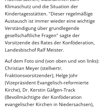
Klimaschutz und die Situation der
LANDESSYNODE
Kindertagesstätten. "Dieser regelmäßige
27. Landessynode
Austausch ist immer wieder eine wichtige
Kontakt
Verständigung über grundlegende
Hintergrund
gesellschaftliche Fragen" sagte der
Vorsitzende des Rates der Konföderation,
MITARBEIT
Landesbischof Ralf Meister.
Ehrenamt
Beruf
Auf dem Foto sind (von oben und von links):
Freie Stellen
Christian Meyer (stellvertr.
Fraktionsvorsitzender), Helge Johr
BIBLIOTHEK & ARCHIV
(Vizepräsident Evangelisch-reformierte
Kirche), Dr. Kerstin Gäfgen-Track
SERVICE
(Bevollmächtigte der Konföderation
Älterwerden im Pfarrberuf
evangelischer Kirchen in Niedersachsen),
Beteiligungsverfahren