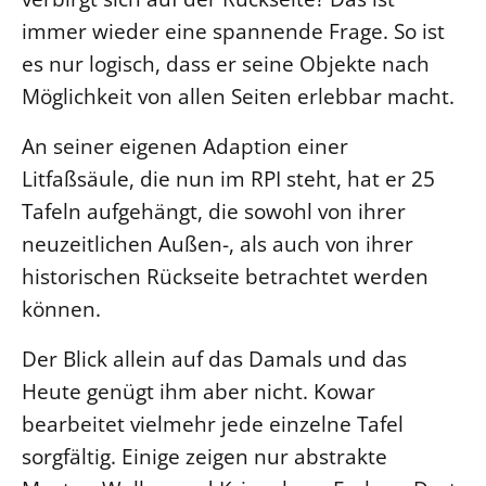
immer wieder eine spannende Frage. So ist
Beschwerdestellen
es nur logisch, dass er seine Objekte nach
Ephoralbüro
Möglichkeit von allen Seiten erlebbar macht.
Finanzplanung
Fundraising
An seiner eigenen Adaption einer
IT-Service
Litfaßsäule, die nun im RPI steht, hat er 25
Corporate Design
Tafeln aufgehängt, die sowohl von ihrer
neuzeitlichen Außen-, als auch von ihrer
Interventionsplan
historischen Rückseite betrachtet werden
Jahresgespräche
können.
Kantine Speiseplan
Kirchliches Amtsblatt
Der Blick allein auf das Damals und das
Kirchliche Verwaltung
Heute genügt ihm aber nicht. Kowar
Klimaschutzgesetz
bearbeitet vielmehr jede einzelne Tafel
Kunstreferat
sorgfältig. Einige zeigen nur abstrakte
NKVK