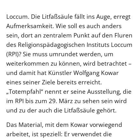
Ökumene
Evangelische Kirche
Gegen Gewalt
Kirche und Finanzen
Impressum
Loccum. Die Litfaßsäule fällt ins Auge, erregt
Lutherische Kirche
Personalausschuss
Datenschutz
Aufmerksamkeit. Wie soll es auch anders
KLIMASCHUTZ
Glaubensbekenntnis
Kontakt
Nachhaltigkeit
sein, dort an zentralem Punkt auf den Fluren
LANDESKIRCHENAMT
Barrierefreiheit
Positionen
des Religionspädagogischen Instituts Loccum
Erneuerbare Energien
Willkommen
Presse
Ökumene
(RPI)? Sie muss umrundet werden, um
Mobilität
Freie Stellen
Kollegium
Religionen
weiterkommen zu können, wird betrachtet –
Naturschutz
Service für Gemeinden
Abteilungen des Landeskirchenamts
und damit hat Künstler Wolfgang Kowar
Suche
Gebäude
Rechnungsprüfungsamt
eines seiner Ziele bereits erreicht.
Fachstelle Sexualisierte Gewalt
„Totempfahl“ nennt er seine Ausstellung, die
Beschwerdestellen
im RPI bis zum 29. März zu sehen sein wird
Kirchenämter
und zu der auch die Litfaßsäule gehört.
Gleichstellung
Das Material, mit dem Kowar vorwiegend
Datenschutz
arbeitet, ist speziell: Er verwendet die
Geschäftsstelle Landessynode