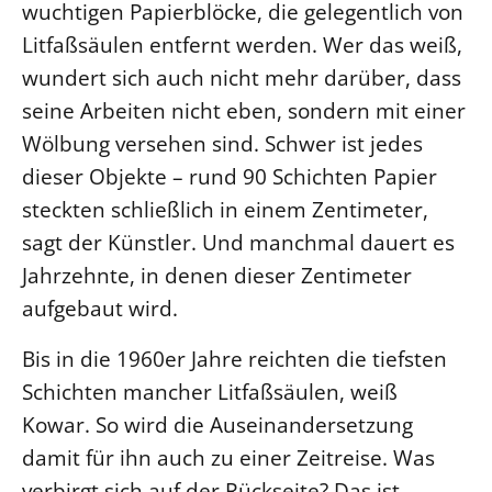
wuchtigen Papierblöcke, die gelegentlich von
Litfaßsäulen entfernt werden. Wer das weiß,
LANDESSYNODE
wundert sich auch nicht mehr darüber, dass
27. Landessynode
seine Arbeiten nicht eben, sondern mit einer
Kontakt
Wölbung versehen sind. Schwer ist jedes
Hintergrund
dieser Objekte – rund 90 Schichten Papier
MITARBEIT
steckten schließlich in einem Zentimeter,
Ehrenamt
sagt der Künstler. Und manchmal dauert es
Beruf
Jahrzehnte, in denen dieser Zentimeter
aufgebaut wird.
Freie Stellen
Bis in die 1960er Jahre reichten die tiefsten
BIBLIOTHEK & ARCHIV
Schichten mancher Litfaßsäulen, weiß
Kowar. So wird die Auseinandersetzung
SERVICE
damit für ihn auch zu einer Zeitreise. Was
Älterwerden im Pfarrberuf
verbirgt sich auf der Rückseite? Das ist
Beteiligungsverfahren