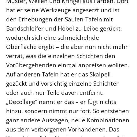
Muster, Wellen und Kringel aus Farben. Dort
hat er seine Werkzeuge angesetzt und ist
Öffentlichkeitsarbeit
den Erhebungen der Säulen-Tafeln mit
Personalausschuss
Bandschleifer und Hobel zu Leibe gerückt,
Projektmanagement
wodurch sich eine schmeichelnde
Recht
Oberfläche ergibt – die aber nun nicht mehr
Terminstundenplaner
verrät, was die einzelnen Schichten den
Vorübergehenden einmal anpreisen wollten.
Auf anderen Tafeln hat er das Skalpell
gezückt und vorsichtig einzelne Schichten
oder auch nur Teile davon entfernt.
„Decollage“ nennt er das – er fügt nichts
hinzu, sondern nimmt nur fort. So entstehen
ganz andere Aussagen, neue Kombinationen
aus dem verborgenen Vorhandenen. Das