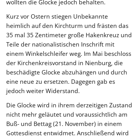
wollten die Glocke jedoch behalten.
Beschwerdestellen
Kurz vor Ostern stiegen Unbekannte
Ephoralbüro
heimlich auf den Kirchturm und frästen das
Finanzplanung
35 mal 35 Zentimeter große Hakenkreuz und
Fundraising
Teile der nationalistischen Inschrift mit
IT-Service
einem Winkelschleifer weg. Im Mai beschloss
Corporate Design
der Kirchenkreisvorstand in Nienburg, die
Interventionsplan
beschädigte Glocke abzuhängen und durch
Jahresgespräche
eine neue zu ersetzen. Dagegen gab es
Kantine Speiseplan
jedoch weiter Widerstand.
Kirchliches Amtsblatt
Die Glocke wird in ihrem derzeitigen Zustand
Kirchliche Verwaltung
nicht mehr geläutet und voraussichtlich am
Klimaschutzgesetz
Buß- und Bettag (21. November) in einem
Kunstreferat
Gottesdienst entwidmet. Anschließend wird
NKVK