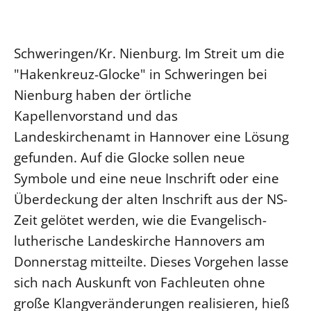
Ökumene
Evangelische Kirche
Gegen Gewalt
Kirche und Finanzen
Impressum
Lutherische Kirche
Personalausschuss
Datenschutz
Schweringen/Kr. Nienburg. Im Streit um die
KLIMASCHUTZ
Glaubensbekenntnis
Kontakt
"Hakenkreuz-Glocke" in Schweringen bei
Nachhaltigkeit
LANDESKIRCHENAMT
Barrierefreiheit
Positionen
Nienburg haben der örtliche
Erneuerbare Energien
Willkommen
Presse
Ökumene
Kapellenvorstand und das
Mobilität
Freie Stellen
Kollegium
Religionen
Landeskirchenamt in Hannover eine Lösung
Naturschutz
Service für Gemeinden
Abteilungen des Landeskirchenamts
gefunden. Auf die Glocke sollen neue
Suche
Gebäude
Rechnungsprüfungsamt
Symbole und eine neue Inschrift oder eine
Fachstelle Sexualisierte Gewalt
Überdeckung der alten Inschrift aus der NS-
Beschwerdestellen
Zeit gelötet werden, wie die Evangelisch-
Kirchenämter
lutherische Landeskirche Hannovers am
Gleichstellung
Donnerstag mitteilte. Dieses Vorgehen lasse
Datenschutz
sich nach Auskunft von Fachleuten ohne
große Klangveränderungen realisieren, hieß
Geschäftsstelle Landessynode