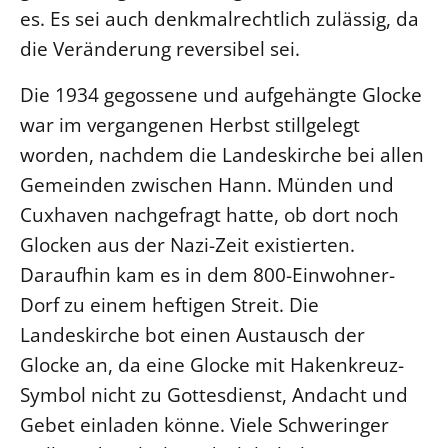
es. Es sei auch denkmalrechtlich zulässig, da
LANDESSYNODE
die Veränderung reversibel sei.
27. Landessynode
Die 1934 gegossene und aufgehängte Glocke
Kontakt
war im vergangenen Herbst stillgelegt
Hintergrund
worden, nachdem die Landeskirche bei allen
Gemeinden zwischen Hann. Münden und
MITARBEIT
Cuxhaven nachgefragt hatte, ob dort noch
Ehrenamt
Glocken aus der Nazi-Zeit existierten.
Beruf
Daraufhin kam es in dem 800-Einwohner-
Freie Stellen
Dorf zu einem heftigen Streit. Die
Landeskirche bot einen Austausch der
BIBLIOTHEK & ARCHIV
Glocke an, da eine Glocke mit Hakenkreuz-
SERVICE
Symbol nicht zu Gottesdienst, Andacht und
Älterwerden im Pfarrberuf
Gebet einladen könne. Viele Schweringer
Beteiligungsverfahren