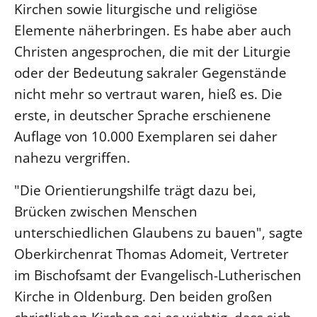
Kirchen sowie liturgische und religiöse
Elemente näherbringen. Es habe aber auch
LANDESSYNODE
27. Landessynode
Christen angesprochen, die mit der Liturgie
oder der Bedeutung sakraler Gegenstände
Kontakt
nicht mehr so vertraut waren, hieß es. Die
Hintergrund
erste, in deutscher Sprache erschienene
MITARBEIT
Auflage von 10.000 Exemplaren sei daher
Ehrenamt
nahezu vergriffen.
Beruf
"Die Orientierungshilfe trägt dazu bei,
Freie Stellen
Brücken zwischen Menschen
unterschiedlichen Glaubens zu bauen", sagte
BIBLIOTHEK & ARCHIV
Oberkirchenrat Thomas Adomeit, Vertreter
im Bischofsamt der Evangelisch-Lutherischen
SERVICE
Älterwerden im Pfarrberuf
Kirche in Oldenburg. Den beiden großen
Beteiligungsverfahren