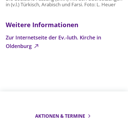
in (v.l.) Türkisch, Arabisch und Farsi. Foto: L. Heuer
Öffentlichkeitsarbeit
Personalausschuss
Weitere Informationen
Projektmanagement
Recht
Zur Internetseite der Ev.-luth. Kirche in
Terminstundenplaner
Oldenburg
AKTIONEN & TERMINE