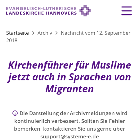
Zurück
Zurück
Zurück
Zurück
Zurück
Zurück
LANDESKIRCHE
Startseite
Archiv
Nachricht vom 12. September
2018
LANDESKIRCHE
DEMOKRATIE STÄRKEN
TAUFE
FEIERN
IM NOTFALL
ZUSAMMENLEBEN
SERVICE FÜR GEMEINDEN
Landesbischof
Gottesdienst
Lebensphasen
AKTIONEN & TERMINE
KIRCHENEINTRITT
KONFIRMATION
HILFE IM ALLTAG
Kirchenführer für Muslime
Bischofsrat
10 Gebote
Vielfalt
Sprengel und Kirchenkreise der Landeskirche
Vater unser
Hilfe für Geflüchtete
jetzt auch in Sprachen von
TAUFE BIS TRAUER
SPENDE
HOCHZEIT
LEBEN & STERBEN
Hannovers
Kirchenmusik
Partnerschaft weltweit
Migranten
GLAUBE
Organigramm der Landeskirche
Gesangbuch
Bildung
KLIMASCHUTZGESETZ
TRAUER
SEELSORGE
Beschwerdestellen
Liturgisches Kalenderblatt
HILFE & HELFEN
FRIEDEN
Konföderation evangelischer Kirchen in
EVERMORE
MITMACHEN
Glocken
Die Darstellung der Archivmeldungen wird
ZUKUNFT
Friedensethik
Niedersachsen
kontinuierlich verbessert. Sollten Sie Fehler
RÜCKBLICK: KIRCHENTAG IN HANNOVER
Friedensarbeit
bemerken, kontaktieren Sie uns gerne über
VERSTEHEN
Einrichtungen
GESELLSCHAFT & LEBEN
support@systeme-e.de
Bibel
Friedensorte