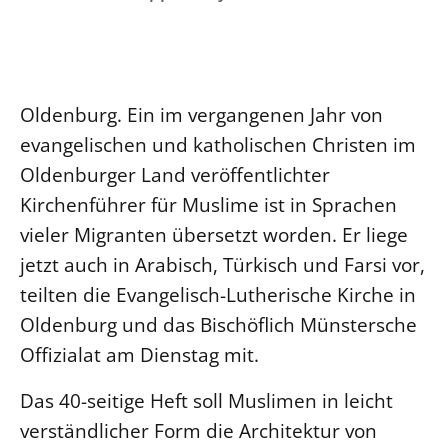
Ökumene
Evangelische Kirche
Gegen Gewalt
Kirche und Finanzen
Impressum
Lutherische Kirche
Personalausschuss
Datenschutz
KLIMASCHUTZ
Glaubensbekenntnis
Kontakt
Nachhaltigkeit
Oldenburg. Ein im vergangenen Jahr von
LANDESKIRCHENAMT
Barrierefreiheit
Positionen
Erneuerbare Energien
evangelischen und katholischen Christen im
Willkommen
Presse
Ökumene
Oldenburger Land veröffentlichter
Mobilität
Freie Stellen
Kollegium
Religionen
Kirchenführer für Muslime ist in Sprachen
Naturschutz
Service für Gemeinden
Abteilungen des Landeskirchenamts
vieler Migranten übersetzt worden. Er liege
Suche
Gebäude
Rechnungsprüfungsamt
jetzt auch in Arabisch, Türkisch und Farsi vor,
Fachstelle Sexualisierte Gewalt
teilten die Evangelisch-Lutherische Kirche in
Beschwerdestellen
Oldenburg und das Bischöflich Münstersche
Kirchenämter
Offizialat am Dienstag mit.
Gleichstellung
Das 40-seitige Heft soll Muslimen in leicht
Datenschutz
verständlicher Form die Architektur von
Geschäftsstelle Landessynode