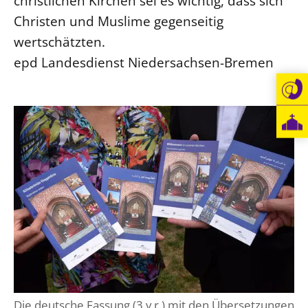
christlichen Kirchen sei es wichtig, dass sich
Christen und Muslime gegenseitig
Beschwerdestellen
wertschätzten.
Ephoralbüro
epd Landesdienst Niedersachsen-Bremen
Finanzplanung
Fundraising
IT-Service
Corporate Design
Interventionsplan
Jahresgespräche
Kantine Speiseplan
Kirchliches Amtsblatt
Kirchliche Verwaltung
Klimaschutzgesetz
Kunstreferat
Die deutsche Fassung (3.v.r.) mit den Übersetzungen
NKVK