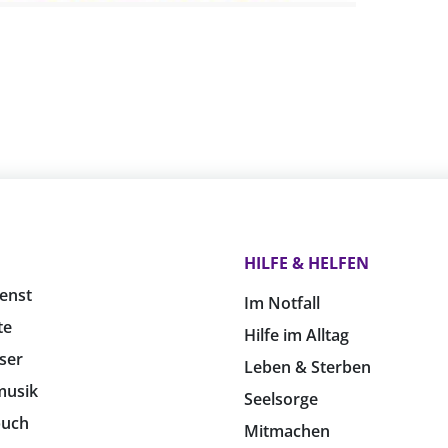
HILFE & HELFEN
enst
Im Notfall
te
Hilfe im Alltag
ser
Leben & Sterben
musik
Seelsorge
buch
Mitmachen