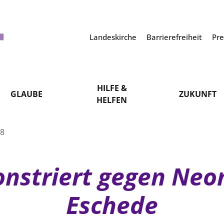
Landeskirche
Barrierefreiheit
Pr
HILFE &
GLAUBE
ZUKUNFT
HELFEN
18
striert gegen Neon
Eschede